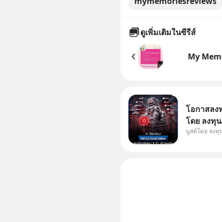
mymemoriesreviews
ดูเพิ่มเติมในซีรีส์
My Memo
โอกาสลงทุน
โดย ลงทุน
บูสต์โดย ลงท
ๆ ในธีม AI
กองทุน ✅ร่
โรงงานผล