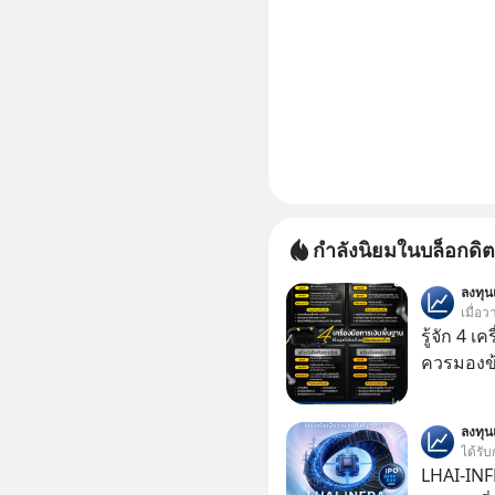
กำลังนิยมในบล็อกดิต
ลงทุ
เมื่อว
รู้จัก 4 เ
ควรมองข
ลงทุ
ได้รับ
LHAI-INF