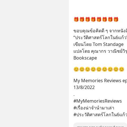
🎁🎁🎁🎁🎁🎁🎁🎁
ขอบคุณข้อคิดดี ๆ จากหนังส
“ประวัติศาสตร์โลกใน6แก้ว
เขียนโดย Tom Standage
แปลโดย คุณากร วาณิชย์วิร
Bookscape
😊😊😊😊😊😊😊😊😊
My Memories Reviews ep
13/8/2022
.
#MyMemoriesReviews
#เรื่องน่าจำนำมาเล่า
#ประวัติศาสตร์โลกใน6แก้