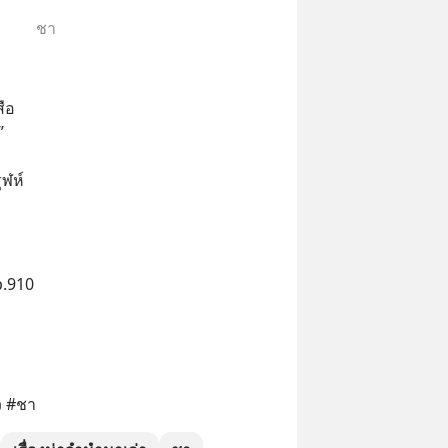
ชา
ือ
”
ุฬห์
.910
ว #ชา