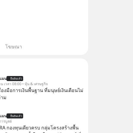
โฆษณา
นแมน
ยืนยันแล้ว
าน เวลา 08:00 • หุ้น & เศรษฐกิจ
ครื่องมือการเงินพื้นฐาน ที่มนุษย์เงินเดือนไม่
้าม
นแมน
ยืนยันแล้ว
การบูสต์
RA กองทุนเดียวครบ กลุ่มโครงสร้างพื้น