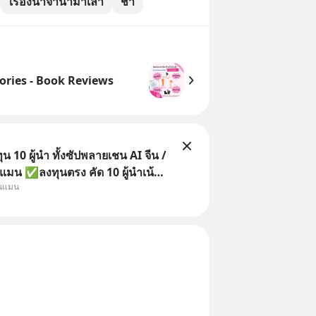
เรื่องน่าจำนำมาเล่า
ชา
ries - Book Reviews
 10 ผู้นำ ทั้งซัปพลายเชน AI จีน /
แมน ✅ลงทุนตรง คัด 10 ผู้นำเน้น
ุนแมน
 จีน ✅คัดเลือกหุ้นใหม่ 9 ตัว เข้า
วมเป็นเจ้าของผู้นำ AI จีน ตั้งแต่
ิตชิป หน่วยความจำ โมเดล