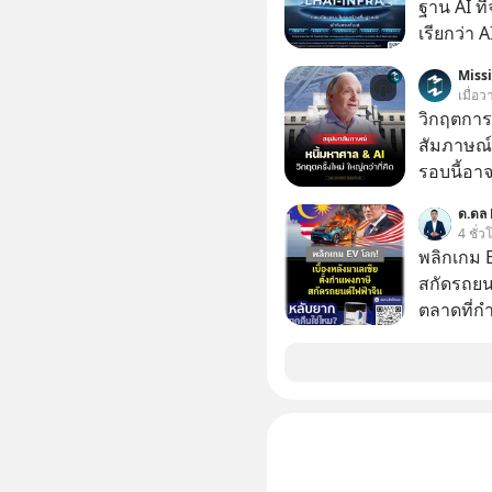
ฐาน AI ที
เรียกว่า 
1 เดือนที
Miss
ลงทุน AI 
เมื่อ
ฐานด้าน A
วิกฤตการเ
ยันระบบ
สัมภาษณ์
รอบนี้อาจ
Dalio ชา
ด.ดล 
ต่อหลายค
4 ชั่ว
ลูกใหม่ที่
พลิกเกม E
มหาศาล" ผ
สกัดรถยนต
กำลังแห่ไล่ร
ตลาดที่กำ
ประวัติศ
จนหน้าทิ่
กำลังจะเ
รับมืออย่
เจาะลึกบ
กันได้ใน EP. นี้ #RayDalio #สรุ
การลงทุ
#Missio