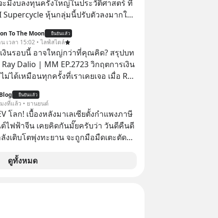
่จะมีงบลงทุนครั้งใหญ่ในประวัติศาสตร์ ที่
AI Supercycle หุ้นกลุ่มนี้ปรับตัวลงมากใน
่ผ่านมา แต่ความจริงคือทั่วโลกยังเดินหน้า
ion To The Moon
ยืนยันแล้ว
อย่างต่อเนื่อง ซึ่งต้องการโครงสร้างพื้น
วาน เวลา 15:02 • ไลฟ์สไตล์
I จำนวนมาก ตั้งแต่เมโมรีชิป เก็บข้อมูล
งินรอบนี้ อาจใหญ่กว่าที่คุณคิด? สรุปบท
ไฟฟ้า และระบายความร้อน
 Ray Dalio | MM EP.2723 วิกฤตการเงิน
ไม่ได้เหมือนทุกครั้งที่เราเคยเจอ เมื่อ Ray
ยผู้เคยทำนายวิกฤตเศรษฐกิจมาแล้วหลาย
Blog
ยืนยันแล้ว
รั้ง ออกมาส่งสัญญาณเตือนระเบิดเวลา
โมงที่แล้ว • ยานยนต์
กำลังก่อตัวขึ้น จาก "ระเบิดหนี้สิน
V โลก! เบื้องหลังมาเลเซียตั้งกำแพงภาษี
สานเข้ากับ "ฟองสบู่กระแส AI" ที่ผู้คน
์ไฟฟ้าจีน เคยคิดกันมั๊ยครับว่า วันดีคืนดี
าคาอย่างบ้าคลั่ง บทเรียนจาก
ลังเติบโตพุ่งทะยาน จะถูกมือมืดเตะตัดขา
าสตร์ 500 ปี บอกอะไรเรา? ระเบียบโลก
มแบบไม่ทันตั้งตัว…
ปลี่ยนมือไปในทิศทางไหน? และเราควร
ดูทั้งหมด
างไรก่อนที่ทุกอย่างจะสายเกินไป? ร่วม
ทวิเคราะห์และข้อคิดการเงินฉบับ Dalio
ปบทเรียน #การเงิน
น #MissionToTheMoon
nToTheMoonPodcast