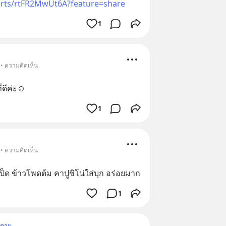
orts/rtFR2MwUt6A?feature=share
1
 • ความคิดเห็น
ดีค่ะ☺️
1
 • ความคิดเห็น
วเป็ด ข้าวโพดต้ม คาปูชิโน่ใส่บุก อร่อยมาก
1
ดตาม