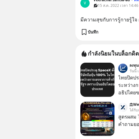
V
15 ส.ค. 2022 เวลา 14:46
มีความสุขกับการรู้กายรู้ใจ 
บันทึก
กำลังนิยมในบล็อกดิต
ลงทุ
วันนี้
ไทยปิดประ
ระหว่างก
อธิปไตย
ประกาศจุ
We
สหรัฐฯ ตั
ได้รับ
100% โดย
สูตรผสม
ค้ากับรัฐ
คำถามยอด
ด้านอธิ