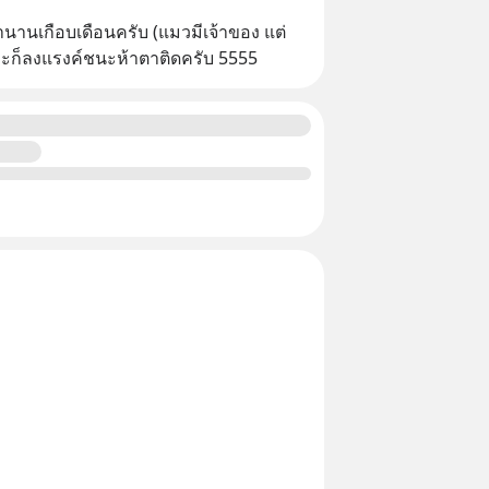
านานเกือบเดือนครับ (แมวมีเจ้าของ แต่
ะก็ลงแรงค์ชนะห้าตาติดครับ 5555