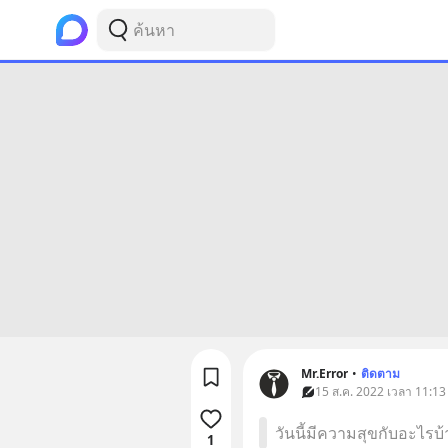
Mr.Error
•
ติดตาม
15 ส.ค. 2022 เวลา 11:13
วันนี้มีความสุขกับอะไร
1