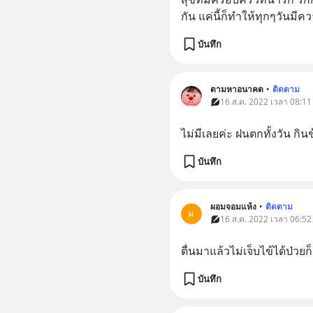
กัน แค่นี้ก็ทำให้ทุกๆวันมีค
บันทึก
ตามหาอนาคต
•
ติดตาม
16 ส.ค. 2022 เวลา 08:11
ไม่มีเลยค่ะ ฝนตกทั้งวัน กิน
บันทึก
ผอมจอมแห้ง
•
ติดตาม
ผ
16 ส.ค. 2022 เวลา 06:52
ตื่นมาแล้วไม่เจ็บไข้ได้ป่วยก
บันทึก