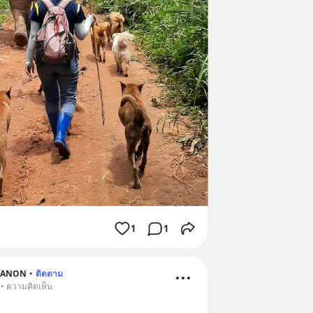
1
1
RANON
•
ติดตาม
 • ความคิดเห็น