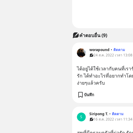
คำตอบอื่น
(
9
)
worapound
•
ติดตาม
24 ส.ค. 2022 เวลา 13:08
ได้อยู่ได้ใช้เวลากับคนที่เรา
รัก ได้ทำอะไรที่อยากทำโดย
ง่ายๆแล้วครับ
บันทึก
Siripong T.
•
ติดตาม
S
16 ส.ค. 2022 เวลา 11:34
สุขที่มีครอบครัวที่น่ารัก 