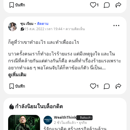
บันทึก
1
ซุน เจียม
•
ติดตาม
15 ส.ค. 2022 เวลา 19:44 • ความคิดเห็น
ก็ดูที่ว่าเขาทำอะไร และทำเพื่ออะไร
บาวครั้งคนเราก็ทำอะไรร้ายแรง แต่มีเหตุจูงใจ และใน
กรณีที่คล้ายกันแต่ต่างกันก็คือ คนที่ทำเรื่องร้ายแรงเพราะ
อยากทำเฉย ๆ พอโดนจับได้ก็หาข้อแก้ตัว นี่เป็นเ
... 
ดูเพิ่มเติม
บันทึก
1
กำลังนิยมในบล็อกดิต
WealthThink
ยืนยันแล้ว
2 ชั่วโมงที่แล้ว • ธุรกิจ
รู้จักแนวคิด สร้างธุรกิจล้านล้าน