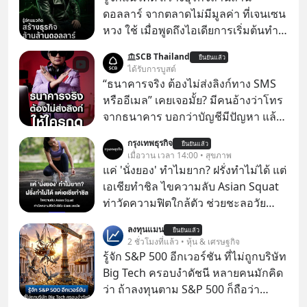
ดอลลาร์ จากตลาดไม่มีมูลค่า ที่เจนเซน
หวง ใช้ เมื่อพูดถึงไอเดียการเริ่มต้นทำ
ธุรกิจ หลายคนก็คงมองว่าควรเริ่มต้น
SCB Thailand
ยืนยันแล้ว
ทำธุรกิจที่อยู่ในตลาดใหญ่ ๆ ที่ต้องมี
ได้รับการบูสต์
ลูกค้า พร้อมขายได้ทันที
“ธนาคารจริง ต้องไม่ส่งลิงก์ทาง SMS
หรืออีเมล” เคยเจอมั้ย? มีคนอ้างว่าโทร
จากธนาคาร บอกว่าบัญชีมีปัญหา แล้ว
ให้กดลิงก์โน่นนี่ หรือสแกนคิวอาร์โค้ด
กรุงเทพธุรกิจ
ยืนยันแล้ว
ทันที มาฟัง “ป้าเก๋าเล่ากลโกง” เพื่อรู้ทัน
เมื่อวาน เวลา 14:00 • สุขภาพ
มุกหลอกลวงในคราบความน่าเชื่อถือ
แค่ 'นั่งยอง' ทำไมยาก? ฝรั่งทำไม่ได้ แต่
กันค่ะ #แก้เกมกลโกง #ป้าเก๋าเล่ากล
เอเชียทำชิล ไขความลับ Asian Squat
โกง #LivesSustainably #อยู่อย่าง
ท่าวัดความฟิตใกล้ตัว ช่วยชะลอวัย
ยั่งยืน #CyberSecurity #ป้าเก๋า
หลายคนอาจเคยเห็นคลิปไวรัลของชาว
ลงทุนแมน
#FraudEducation #FinancialLiteracy
ยืนยันแล้ว
ต่างชาติที่พยายามทำ “Asian Squat”
2 ชั่วโมงที่แล้ว • หุ้น & เศรษฐกิจ
#DigitalBankWithHumanTouch
หรือการนั่งยองแบบคนเอเชีย แต่สุดท้าย
รู้จัก S&P 500 อีกเวอร์ชัน ที่ไม่ถูกบริษัท
ก็เสียการทรงตัว ล้มหงายหลัง หรือไม่ก็
Big Tech ครอบงำดัชนี หลายคนมักคิด
ต้องยกส้นเท้าขึ้น เพราะไม่สามารถนั่ง
ว่า ถ้าลงทุนตาม S&P 500 ก็ถือว่า
ค้างในท่านั้นได้
กระจายความเสี่ยงแล้ว เพราะเป็นการ