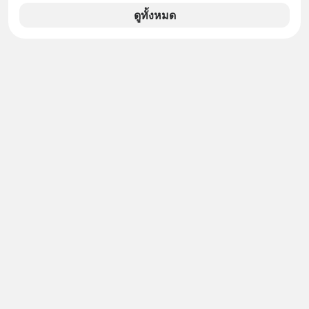
ลงทุนมากถึง 500 บริษัท
ดูทั้งหมด