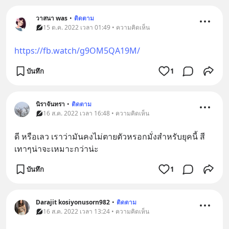
วาสนา was
•
ติดตาม
15 ต.ค. 2022 เวลา 01:49 • ความคิดเห็น
https://fb.watch/g9OM5QA19M/
บันทึก
1
นิราจันทรา
•
ติดตาม
16 ส.ค. 2022 เวลา 16:48 • ความคิดเห็น
ดี หรือเลว เราว่ามันคงไม่ตายตัวหรอกมั่งสำหรับยุคนี้ สี
เทาๆน่าจะเหมาะกว่าน่ะ
บันทึก
1
Darajit kosiyonusorn982
•
ติดตาม
16 ส.ค. 2022 เวลา 13:24 • ความคิดเห็น