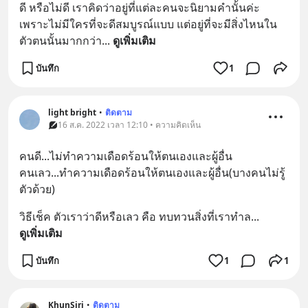
ดี หรือไม่ดี เราคิดว่าอยู่ที่แต่ละคนจะนิยามคำนั้นค่ะ 
เพราะไม่มีใครที่จะดีสมบูรณ์แบบ แต่อยู่ที่จะมีสิ่งไหนใน
ตัวตนนั้นมากกว่า
... 
ดูเพิ่มเติม
บันทึก
1
light bright
•
ติดตาม
16 ส.ค. 2022 เวลา 12:10 • ความคิดเห็น
คนดี...ไม่ทำความเดือดร้อนให้ตนเองและผู้อื่น
คนเลว...ทำความเดือดร้อนให้ตนเองและผู้อื่น(บางคนไม่รู้
ตัวด้วย)
วิธีเช็ค ตัวเราว่าดีหรือเลว คือ ทบทวนสิ่งที่เราทำล
... 
ดูเพิ่มเติม
บันทึก
1
1
KhunSiri
•
ติดตาม