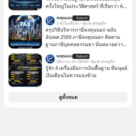
ครั้งใหญ่ในประวัติศาสตร์ ที่เรียกว่า AI
Supercycle หุ้นกลุ่มนี้ปรับตัวลงมากใน
ลงทุนแมน
ยืนยันแล้ว
1 เดือนที่ผ่านมา แต่ความจริงคือทั่วโลก
5 ชั่วโมงที่แล้ว • หุ้น & เศรษฐกิจ
ยังเดินหน้าลงทุน AI อย่างต่อเนื่อง ซึ่ง
สรุปวิธีบริหารภาษีลงทุนนอก ฉบับ
ต้องการโครงสร้างพื้นฐานด้าน AI
อัปเดต 2569 ภาษีลงทุนนอก คิดตาม
จำนวนมาก ตั้งแต่เมโมรีชิป เก็บข้อมูล
ฐานภาษีบุคคลธรรมดา นั่นหมายความ
ยันระบบไฟฟ้า และระบายความร้อน
ว่าถ้าเรามีกำไร 100,000 บาท
ลงทุนแมน
ยืนยันแล้ว
เมื่อวาน เวลา 08:00 • หุ้น & เศรษฐกิจ
รู้จัก 4 เครื่องมือการเงินพื้นฐาน ที่มนุษย์
เงินเดือนไม่ควรมองข้าม
ดูทั้งหมด