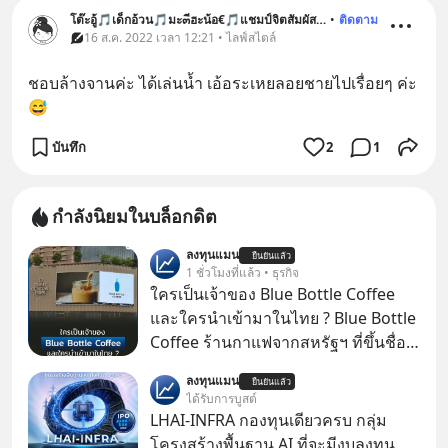
โต๊ะอู้🎵เด็กอ้วน🎵มะ๓ีฮะน้อ€🎵แชมป์จิตสัมผัส🎵
•
ติดตาม
16 ส.ค. 2022 เวลา 12:21 • ไลฟ์สไตล์
ชอบล้างจานค่ะ ได้เล่นน้ำ เอ้อระเหยลอยชายไปเรื่อยๆ ค่ะ 
😅
บันทึก
2
1
กำลังนิยมในบล็อกดิต
ลงทุนแมน
ยืนยันแล้ว
1 ชั่วโมงที่แล้ว • ธุรกิจ
ใครเป็นเจ้าของ Blue Bottle Coffee
และใครนำเข้ามาในไทย ? Blue Bottle
Coffee ร้านกาแฟจากสหรัฐฯ ที่ขึ้นชื่อ
เรื่องความพิถีพิถัน กำลังจะเปิดสาขา
ลงทุนแมน
ยืนยันแล้ว
แรกในประเทศไทย ที่ Central Park
ได้รับการบูสต์
LHAI-INFRA กองทุนเดียวครบ กลุ่ม
โครงสร้างพื้นฐาน AI ที่จะมีงบลงทุน