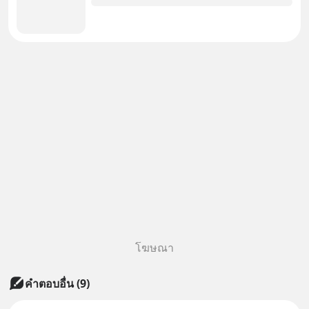
โฆษณา
คำตอบอื่น
(
9
)