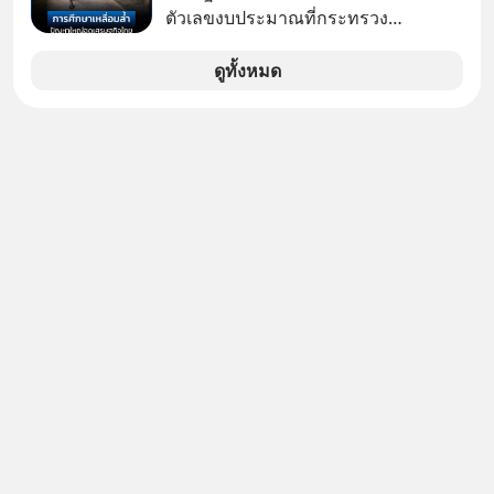
ตัวเลขงบประมาณที่กระทรวง
วินัยและความพร้อมได้อย่างไร?
ศึกษาธิการ ได้รับจัดสรรในงบประมาณ
Yellowlight (ไฟเหลือง) จะรับมือกับ
รายจ่ายประจำปี 2568 ซึ่งมากที่สุดเป็น
ดูทั้งหมด
สัญญาณเตือน และชะลอตัวอย่างมีสติ
อันดับ 2 รองจากกระทรวงการคลัง
อย่างไร? Redlight (ไฟแดง) จะเปลี่ยน
อุปสรรคและความผิดพลาดให้กลายเป็น
บทเรียนที่ส่งเราไปได้ไกลกว่าเดิมได้
อย่างไร? หากคุณกำลังรู้สึกว่าชีวิตเจอ
แต่ทางตัน ลองเปิดใจฟัง EP. นี้ แล้วคุณ
จะพบว่า อุปสรรคตรงหน้าอาจเป็นเพียง
ทางเลี้ยวที่พาคุณไปเจอชีวิตที่ดีกว่าเดิม
#Greenlights
#MatthewMcConaughey #พัฒนาตัว
เอง #MissionToTheMoon
#missiontothemoonpodcast