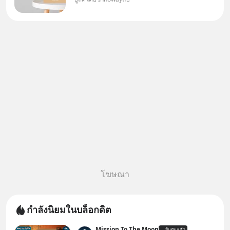
สวัสดีครับเพื่อนๆชาว
InnowayTeeb วันหยุดสบายๆ วัน
นี้แอดเพิ่งจะอ่านหนังสือที่น่าสนใจ
จบแล้วเกิดคำถามว่า
โฆษณา
กำลังนิยมในบล็อกดิต
Mission To The Moon
ยืนยันแล้ว