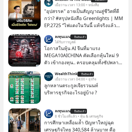
เมื่อวาน เวลา 13:00 • หนังสือ
"อุปสรรค" อาจเป็นสัญญาณสู่ชีวิตที่ดี
กว่า? #สรุปหนังสือ Greenlights | MM
EP.2725 “ไฟแดงในวันนี้ แท้จริงแล้ว
อาจเป็นสัญญาณไฟเขียวที่ยังไม่ถึงเวลา
ลงทุนแมน
ยืนยันแล้ว
เปลี่ยนสี” McConaughey ดาราดาวรุ่ง
ได้รับการบูสต์
ในยุคหนึ่ง เคยปฏิเสธเงินค่าตัวหนังรอม
โอกาสในหุ้น AI จีนที่มาแรง
คอมที่สูงถึง 14.5 ล้านดอลลาร์ (หรือ
MEGA10AICHINA คัดเลือกหุ้นใหม่ 9
ราว 500 ล้านบาท) เพียงเพราะเขาไม่
ตัว เข้ากองทุน.. ครอบคลุมทั้งซัปพลาย
อยากขังตัวเองไว้ในกล่องเดิมๆ ผลที่
เชน AI จีน พิเศษ ช่วง 3 - 19 ส.ค. 69 มี
WealthThink
ตามมาคือ โทรศัพท์ของเขากลายเป็น
ยืนยันแล้ว
โปรโมชัน ลด 50% ค่าธรรมเนียมซื้อ |
เมื่อวาน เวลา 04:00 • ธุรกิจ
ความเงียบสนิทนานถึง 14 เดือนเต็ม แต่
ยอด 2 ล้านบาทขึ้นไป ฟรีค่าธรรมเนียม
ลูกหลานตระกูลเจียรวนนท์
ความเงียบและ "ไฟแดง" ในวันนั้นกลับ
ซื้อ
บริหารธุรกิจอะไรอยู่บ้าง ?
กลายเป็นการถอยหลังเพื่อตั้งหลัก จนส่ง
ให้เขาก้าวขึ้นไปยืนถือรางวัลออสการ์
ในบทบาทที่เปลี่ยนชีวิตเขาไปตลอดกาล
ลงทุนแมน
ยืนยันแล้ว
8 ชั่วโมงที่แล้ว • หุ้น & เศรษฐกิจ
ใน MM EP. นี้ เราจะมาร่วมถอดรหัส
การศึกษาเหลื่อมล้ำ ปัญหาใหญ่ฉุด
และปรับวิธีคิดกันว่า Greenlight (ไฟ
เศรษฐกิจไทย 340,584 ล้านบาท คือ
เขียว) จะสร้างมันขึ้นมาล่วงหน้าด้วย