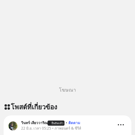
โฆษณา
โพสต์ที่เกี่ยวข้อง
วินทร์ เลียววาริณ
•
ติดตาม
ยืนยันแล้ว
22 มิ.ย. เวลา 05:25 • ภาพยนตร์ & ซีรีส์