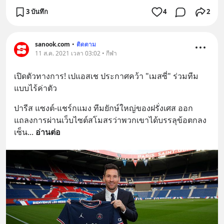
3 บันทึก
4
2
sanook.com
•
ติดตาม
11 ส.ค. 2021 เวลา 03:02 • กีฬา
เปิดตัวทางการ! เปแอสเช ประกาศคว้า "เมสซี่" ร่วมทีม
แบบไร้ค่าตัว
ปารีส แซงต์-แชร์กแมง ทีมยักษ์ใหญ่ของฝรั่งเศส ออก
แถลงการผ่านเว็บไซต์สโมสรว่าพวกเขาได้บรรลุข้อตกลง
เซ็น
... 
อ่านต่อ