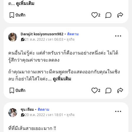
ต
... 
ดูเพิ่มเติม
บันทึก
2
Darajit kosiyonusorn982
•
ติดตาม
21 ส.ค. 2022 เวลา 06:03 • ธุรกิจ
คนอื่นไม่รู้ค่ะ แต่สำหรับเราก็คืองานอย่างหนึ่งค่ะ ไม่ได้
รู้สึกว่าคุณค่าเขาจะลดลง
ถ้าคุณมาถามเพราะมีคนพูดหรือแสดงออกกับคุณในเชิง
ลบ ก็อย่าได้ใส่ใจค่ะ
... 
ดูเพิ่มเติม
บันทึก
2
ซุน เจียม
•
ติดตาม
20 ส.ค. 2022 เวลา 18:01 • ธุรกิจ
ที่ที่มีเส้นสายเยอะมาก !!