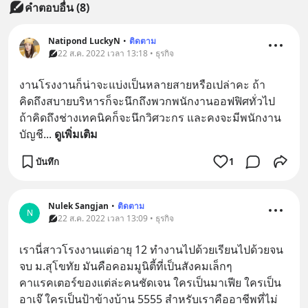
คำตอบอื่น
(
8
)
Natipond LuckyN
•
ติดตาม
22 ส.ค. 2022 เวลา 13:18 • ธุรกิจ
งานโรงงานก็น่าจะแบ่งเป็นหลายสายหรือเปล่าคะ ถ้า
คิดถึงสบายบริหารก็จะนึกถึงพวกพนักงานออฟฟิศทั่วไป 
ถ้าคิดถึงช่างเทคนิคก็จะนึกวิศวะกร และคงจะมีพนักงาน
บัญชี
... 
ดูเพิ่มเติม
บันทึก
1
Nulek Sangjan
•
ติดตาม
N
22 ส.ค. 2022 เวลา 13:09 • ธุรกิจ
เรานี่สาวโรงงานแต่อายุ 12 ทำงานไปด้วยเรียนไปด้วยจน
จบ ม.สุโขทัย มันคือคอมมูนิตี้ที่เป็นสังคมเล็กๆ 
คาแรคเตอร์ของแต่ล่ะคนชัดเจน ใครเป็นมาเฟีย ใครเป็น
อาเจ๊ ใครเป็นป้าข้างบ้าน 5555 สำหรับเราคืออาชีพที่ไม่