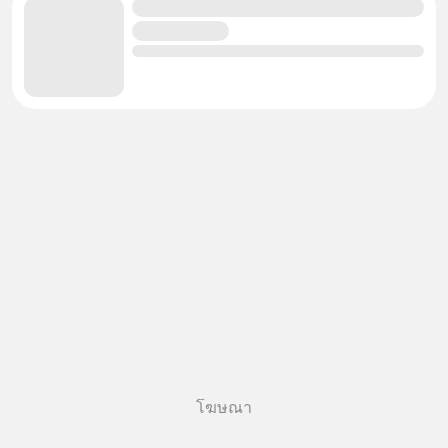
โฆษณา