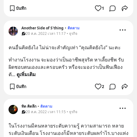
บันทึก
1
Another Side of S'thing
•
ติดตาม
20 ส.ค. 2022 เวลา 11:17 • ธุรกิจ
คนอื่นคิดยังไง ไม่น่าจะสำคัญเท่า “คุณคิดยังไง” นะคะ
ทำงานโรงงาน จะมองว่าเป็นอาชีพสุจริต หาเลี้ยงชีพ รับ
ผิดชอบตนเองและครอบครัว หรือจะมองว่าเป็นฟันเฟือง
ตั
... 
ดูเพิ่มเติม
บันทึก
2
ทิด คิดลึก
•
ติดตาม
20 ส.ค. 2022 เวลา 11:15 • ธุรกิจ
ในโรงงานมีคนหลายระดับความรู้ ความสามารถ หลาย
ระดับเงินเดือน โรงงานเองก็มีหลายระดับผลกำไร.บางแห่ง