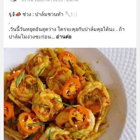
📢📣 ช่วง : ปาล์มชวนทำ 🥄🍽
.
.วันนี้วันหยุดอันสุดว่าง ใครจะคุยกับปาล์มคุยได้นะ . ถ้า
ปาล์มไม่ง่วงซะก่อน
... 
อ่านต่อ