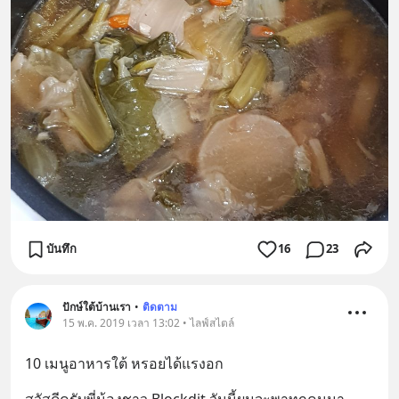
บันทึก
16
23
ปักษ์ใต้บ้านเรา
•
ติดตาม
15 พ.ค. 2019 เวลา 13:02 • ไลฟ์สไตล์
10 เมนูอาหารใต้ หรอยได้แรงอก
สวัสดีครับพี่น้องชาว Blockdit วันนี้ผมจะพาทุกคนมา