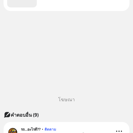
โฆษณา
คำตอบอื่น
(
9
)
รถ...อะไรดี??
•
ติดตาม