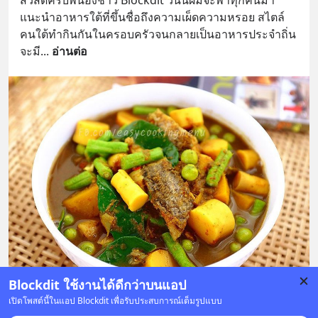
แนะนำอาหารใต้ที่ขึ้นชื่อถึงความเผ็ดความหรอย สไตล์
คนใต้ทำกินกันในครอบครัวจนกลายเป็นอาหารประจำถิ่น 
จะมี
... 
อ่านต่อ
Blockdit ใช้งานได้ดีกว่าบนแอป
เปิดโพสต์นี้ในแอป Blockdit เพื่อรับประสบการณ์เต็มรูปแบบ