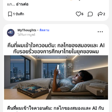
แก
... 
อ่านต่อ
1 บันทึก
6
2
MyThoughts
•
ติดตาม
ได้รับการบูสต์
คืนที่ผมเข้าใจควอนตัม: กลไกของสมองและ AI กับ