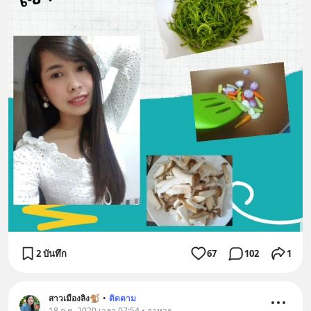
2 บันทึก
67
102
1
สาวเมืองลิง🐒
•
ติดตาม
18 ก.ค. 2020 เวลา 07:54 • อาหาร