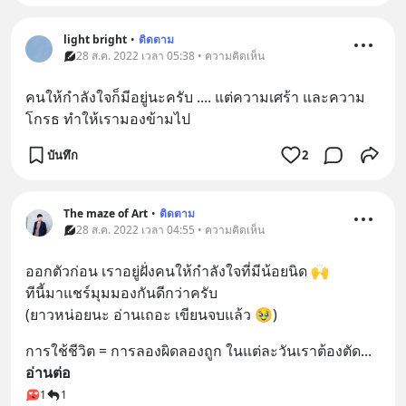
light bright
•
ติดตาม
28 ส.ค. 2022 เวลา 05:38 • ความคิดเห็น
คนให้กำลังใจก็มีอยู่นะครับ .... แต่ความเศร้า และความ
โกรธ ทำให้เรามองข้ามไป
บันทึก
2
The maze of Art
•
ติดตาม
28 ส.ค. 2022 เวลา 04:55 • ความคิดเห็น
ออกตัวก่อน เราอยู่ฝั่งคนให้กำลังใจที่มีน้อยนิด 🙌
ทีนี้มาแชร์มุมมองกันดีกว่าครับ 
(ยาวหน่อยนะ อ่านเถอะ เขียนจบแล้ว 🥹)
การใช้ชีวิต = การลองผิดลองถูก ในแต่ละวันเราต้องตัด
... 
อ่านต่อ
1
1