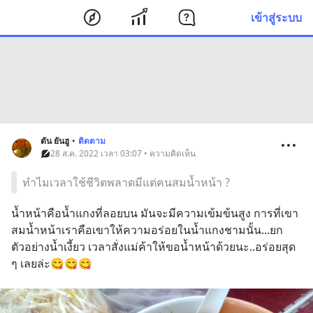
เข้าสู่ระบบ
ตัน ยันฮู
•
ติดตาม
28 ส.ค. 2022 เวลา 03:07 • ความคิดเห็น
ทำไมเวลาใช้ชีวิตพลาดมีแต่คนสมน้ำหน้า ?
น้ำหน้าคือน้ำแกงที่ลอยบน มันจะมีความเข้มข้นสูง การที่เขา
สมน้ำหน้าเราคือเขาให้ความอร่อยในน้ำแกงชามนั้น...ยก
ตัวอย่างน้ำเงี้ยว เวลาสั่งแม่ค้าให้ขอน้ำหน้าด้วยนะ..อร่อยสุด 
ๆ เลยล่ะ😋😋😋