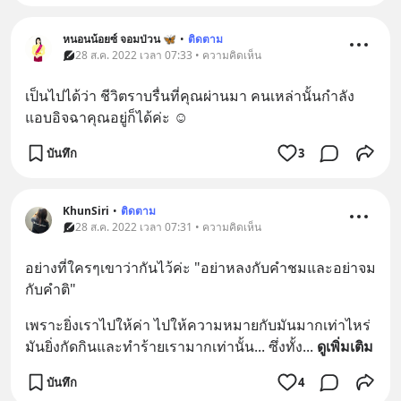
หนอนน้อยซ์ จอมป่วน 🦋
•
ติดตาม
28 ส.ค. 2022 เวลา 07:33 • ความคิดเห็น
เป็นไปได้ว่า ชีวิตราบรื่นที่คุณผ่านมา คนเหล่านั้นกำลัง
แอบอิจฉาคุณอยู่ก็ได้ค่ะ ☺️
บันทึก
3
KhunSiri
•
ติดตาม
28 ส.ค. 2022 เวลา 07:31 • ความคิดเห็น
อย่างที่ใครๆเขาว่ากันไว้ค่ะ "อย่าหลงกับคำชมและอย่าจม
กับคำติ"
เพราะยิ่งเราไปให้ค่า ไปให้ความหมายกับมันมากเท่าไหร่ 
มันยิ่งกัดกินและทำร้ายเรามากเท่านั้น... ซึ่งทั้ง
... 
ดูเพิ่มเติม
บันทึก
4