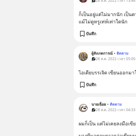
28 ส.ค. 2022 เวลา 13:46
ก็เป็นอยู่แต่ไม่มากนัก เป
แม้ไม่ดูหรูเท่ห์เท่าใดนัก
บันทึก
ผู้สังเกตการณ์
•
ติดตาม
28 ส.ค. 2022 เวลา 05:00
ไอเดียบรรเจิด เขียนออกมา
บันทึก
นายเฉื่อย
•
ติดตาม
28 ส.ค. 2022 เวลา 04:33
ผมก็เป็น แต่ไม่เคยลงมือเข
บางทีมาตอบยาวกว่าเขียน