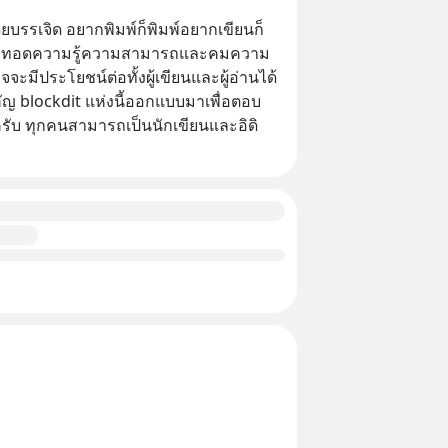
เดียบรรเจิด อยากพิมพ์ก็พิมพ์อยากเขียนก็
 ถ่ายทอดความรู้ความสามารถและคมความ
จจะมีประโยชน์ต่อทั้งผู้เขียนและผู้อ่านได้
ัญ blockdit แห่งนี้ออกแบบมาเพื่อตอบ
ครับ ทุกคนสามารถเป็นนักเขียนและอิดิ