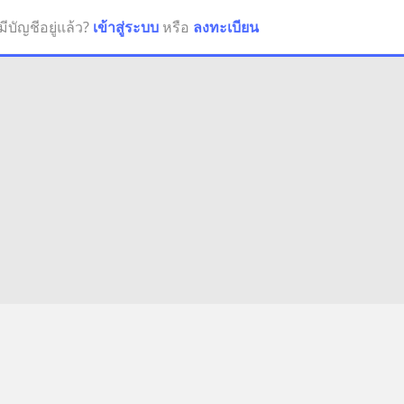
มีบัญชีอยู่แล้ว?
เข้าสู่ระบบ
หรือ
ลงทะเบียน