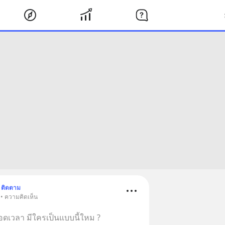
ติดตาม
 • ความคิดเห็น
ดเวลา มีใครเป็นแบบนี้ใหม ?