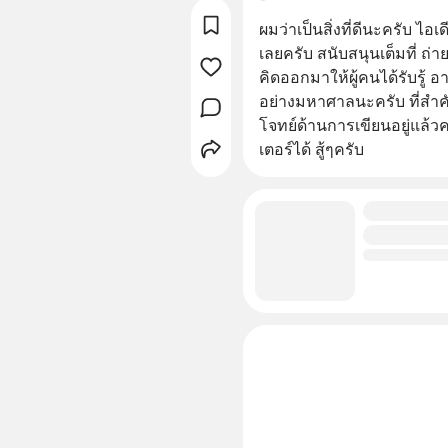
ผมว่าเป็นสิ่งที่ดีนะครับ ไอ
เลยครับ สนับสนุนเต็มที่
คิดออกมาให้ผู้คนได้รับรู้ อา
อย่างมหาศาลนะครับ ที่สำค
โจทย์ด้านการเขียนอยู่แล้ว
เตอร์ได้ สู้ๆครับ