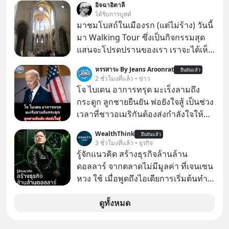
อิจฉาอิตาลี
eets/d/1J0ZkTtNLjIWLZaxcK2dVL40i
ได้รับการบูสต์
MZl4127-t4nWawpiK5I/copy
มาชมโบสถ์ในเมืองรก (แต่ไม่ร้าง) วันนี้
มา Walking Tour ซึ่งเป็นกิจกรรมสุด
แสนจะโปรดปรานของเรา เราจะได้เห็น
เนเปิลแบบที่มันเป็นทั้งวัน
หรรสาระ By Jeans Aroonrat
ยืนยันแล้ว
2 ชั่วโมงที่แล้ว • ข่าว
โจ ไบเดน อาการทรุด มะเร็งลามถึง
กระดูก ลูกชายยืนยัน พ่อยังใจสู้ เป็นช่วง
เวลาที่ชาวอเมริกันต้องส่งกำลังใจให้กับ
โจ ไบเดน อดีตผู้นำสหรัฐในวัย 83 ปี ที่
WealthThink
ยืนยันแล้ว
ตอนนี้กำลังต่อสู้กับโรคมะเร็งอย่างหนัก
3 ชั่วโมงที่แล้ว • ธุรกิจ
ล่าสุด ฮันเตอร์ ไบเดน ลูกชายได้ออกมา
รู้จักแนวคิด สร้างธุรกิจล้านล้าน
เปิดเผยอาการของพ่อว่า "น่าเป็นห่วง
ดอลลาร์ จากตลาดไม่มีมูลค่า ที่เจนเซน
อย่างมาก" เนื่องจากมะเร็งได้ลุกลามไป
หวง ใช้ เมื่อพูดถึงไอเดียการเริ่มต้นทำ
ยังกระดูก และอวัยวะอื่นของร่างกาย ที่
ธุรกิจ หลายคนก็คงมองว่าควรเริ่มต้น
สร้างความเจ็บปวดทรมานอย่างรุนแรง
ทำธุรกิจที่อยู่ในตลาดใหญ่ ๆ ที่ต้องมี
ดูทั้งหมด
แต่ยืนยันว่า โจ ไบเดน พ่อของเขายังใจ
ลูกค้า พร้อมขายได้ทันที
สู้ เพื่อรักษาอาการป่วยของตนอย่างเต็ม