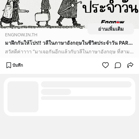
อ่านเพิ่มเติม
ENGNOW.IN.TH
มาฝึกกันให้โปร!! วลีในภาษาอังกฤษในชีวิตประจำวัน PART 2 - Engnow.in.th เรียนภาษาอังกฤษออนไลน์
สวัสดีค่าาาา “มาเจอกันอีกแล้วกับวลีในภาษาอังกฤษ ที่สามารถเอาไปใช้ได้ง่ายๆในชีวิตประจำวัน พร้อมกับตัวอย่างที่เข้าใจได้ง่ายมากๆ มาลองฝึกพูดและฝึกแต่งประโยคกันเลยดีกว่า” . . . 1. I gotta + (verb) ตัวอย่างเช่น I gotta go to school. ฉันต้องไปโรงเรียนแล้ว 2. I would like to + (verb) ตัวอย่างเช่น I would l…
บันทึก