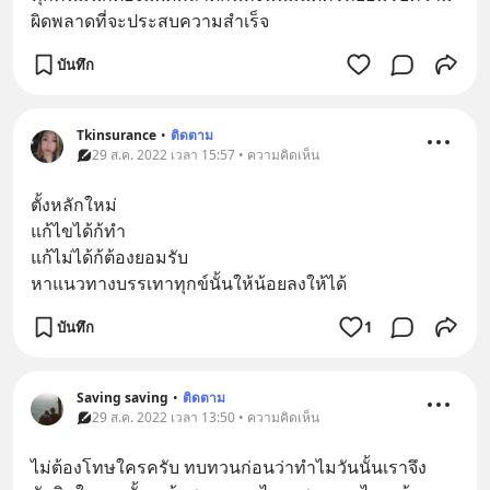
ผิดพลาดที่จะประสบความสำเร็จ
บันทึก
Tkinsurance
•
ติดตาม
29 ส.ค. 2022 เวลา 15:57 • ความคิดเห็น
ตั้งหลักใหม่
แก้ไขได้ก้ทำ
แก้ไม่ได้ก้ต้องยอมรับ
หาแนวทางบรรเทาทุกข์นั้นให้น้อยลงให้ได้
บันทึก
1
Saving saving
•
ติดตาม
29 ส.ค. 2022 เวลา 13:50 • ความคิดเห็น
ไม่ต้องโทษใครครับ ทบทวนก่อนว่าทำไมวันนั้นเราจึง