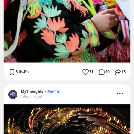
5 บันทึก
31
20
15
MyThoughts
•
ติดตาม
ได้รับการบูสต์