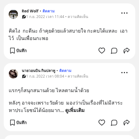
Red Wolf
•
ติดตาม
1 ก.ย. 2022 เวลา 11:44 • ความคิดเห็น
คิดไง  กะดีนะ ถ้าคุยด้วยแล้วสบายใจ กะคบได้แหละ  เอา
ไว้  เป็นเพื่อนกะพอ
บันทึก
นายวอนบิน กินปลาทู
•
ติดตาม
1 ก.ย. 2022 เวลา 08:04 • ความคิดเห็น
แรกๆก็สนุกสนานด้วย ไหลตามน้ำด้วย
หลังๆ อาจจะเพราะวัยด้วย  มองว่าเป็นเรื่องที่ไม่มีสาระ  
หาประโยชน์ได้น้อยมาก
... 
ดูเพิ่มเติม
บันทึก