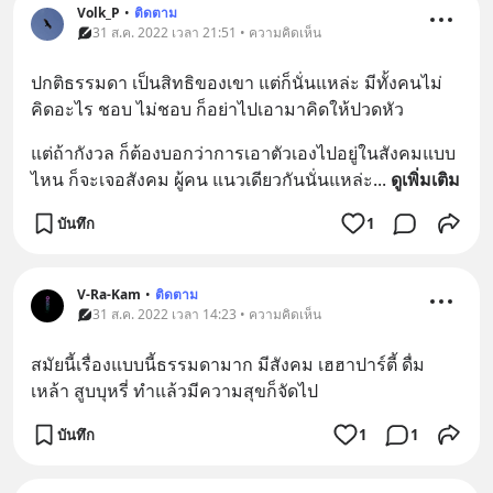
Volk_P
•
ติดตาม
31 ส.ค. 2022 เวลา 21:51 • ความคิดเห็น
ปกติธรรมดา เป็นสิทธิของเขา แต่ก็นั่นแหล่ะ มีทั้งคนไม่
คิดอะไร ชอบ ไม่ชอบ ก็อย่าไปเอามาคิดให้ปวดหัว
แต่ถ้ากังวล ก็ต้องบอกว่าการเอาตัวเองไปอยู่ในสังคมแบบ
ไหน ก็จะเจอสังคม ผู้คน แนวเดียวกันนั่นแหล่ะ
... 
ดูเพิ่มเติม
บันทึก
1
V-Ra-Kam
•
ติดตาม
31 ส.ค. 2022 เวลา 14:23 • ความคิดเห็น
สมัยนี้เรื่องแบบนี้ธรรมดามาก มีสังคม เฮฮาปาร์ตี้ ดื่ม
เหล้า สูบบุหรี่ ทำแล้วมีความสุขก็จัดไป
บันทึก
1
1