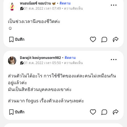
หนอนน้อยซ์ จอมป่วน 🦋
•
ติดตาม
31 ส.ค. 2022 เวลา 07:49 • ความคิดเห็น
เป็นช่วงเวลานึงของชีวิตค่ะ
☺️
บันทึก
Darajit kosiyonusorn982
•
ติดตาม
31 ส.ค. 2022 เวลา 05:50 • ความคิดเห็น
ส่วนตัวไม่ได้อะไร การใช้ชีวิตของแต่ละคนไม่เหมือนกัน
อยู่แล้วค่ะ 
มันเป็นสิทธิส่วนบุคคลของเขาค่ะ
ส่วนมาก fogus เรื่องตัวเองล้วนๆเลยค่ะ
บันทึก