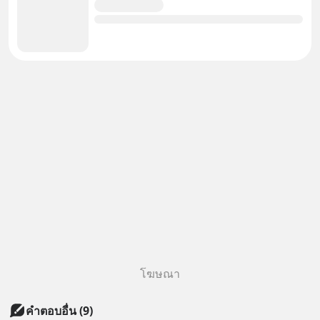
โฆษณา
คำตอบอื่น
(
9
)