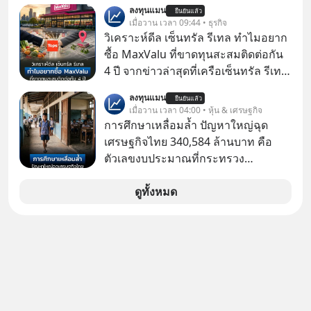
ให้กดลิงก์โน่นนี่ หรือสแกนคิวอาร์โค้ด
ลงทุนแมน
ยืนยันแล้ว
ทันที มาฟัง “ป้าเก๋าเล่ากลโกง” เพื่อรู้ทัน
เมื่อวาน เวลา 09:44 • ธุรกิจ
มุกหลอกลวงในคราบความน่าเชื่อถือ
วิเคราะห์ดีล เซ็นทรัล รีเทล ทำไมอยาก
กันค่ะ #แก้เกมกลโกง #ป้าเก๋าเล่ากล
ซื้อ MaxValu ที่ขาดทุนสะสมติดต่อกัน
โกง #LivesSustainably #อยู่อย่าง
4 ปี จากข่าวล่าสุดที่เครือเซ็นทรัล รีเทล
ยั่งยืน #CyberSecurity #ป้าเก๋า
หรือ CRC เจ้าของ Tops ประกาศซื้อซู
ลงทุนแมน
#FraudEducation #FinancialLiteracy
ยืนยันแล้ว
เปอร์มาร์เก็ต MaxValu ในประเทศไทย
เมื่อวาน เวลา 04:00 • หุ้น & เศรษฐกิจ
#DigitalBankWithHumanTouch
ที่มีอยู่ทั้งหมด 30 สาขา และจะเปลี่ยน
การศึกษาเหลื่อมล้ำ ปัญหาใหญ่ฉุด
MaxValu เป็นแบรนด์ Tops ทั้งหมด
เศรษฐกิจไทย 340,584 ล้านบาท คือ
ตัวเลขงบประมาณที่กระทรวง
ศึกษาธิการ ได้รับจัดสรรในงบประมาณ
รายจ่ายประจำปี 2568 ซึ่งมากที่สุดเป็น
ดูทั้งหมด
อันดับ 2 รองจากกระทรวงการคลัง