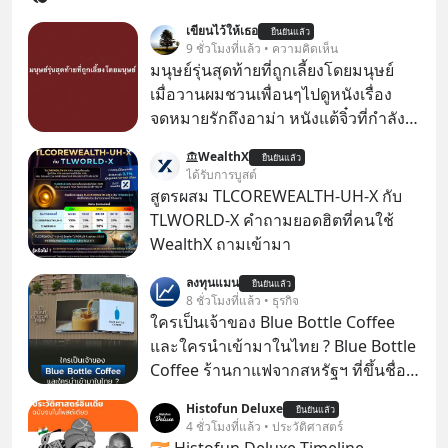
เขียนไว้ให้เธอ
ยืนยันแล้ว
9 ชั่วโมงที่แล้ว • ความคิดเห็น
มนุษย์รุ่นสุดท้ายที่ถูกเลี้ยงโดยมนุษย์
เมื่อวานผมชวนเพื่อนๆไปดูหนังเรื่อง
จดหมายรักถึงอาม่า หนังแต้จิ๋วที่กำลัง
โด่งดังทั่วโลกอยู่ในตอนนี้ เหตุเกิดจาก
WealthX
ยืนยันแล้ว
ป๊าผมเห็นโปสเตอร์หนังเรื่องนี้หลาย
ได้รับการบูสต์
เดือนก่อนและอยากดูมาก ด้วยเพราะว่า
สูตรผสม TLCOREWEALTH-UH-X กับ
อากงก็มาจากเมืองจีน ป๊าก็พูดแต้จิ๋วได้
TLWORLD-X คำถามยอดฮิตที่คนใช้
มีเรื่องราวมีความผูกพันที่ได้ยินตั้งแต่
WealthX ถามเข้ามา
เด็ก
ลงทุนแมน
ยืนยันแล้ว
8 ชั่วโมงที่แล้ว • ธุรกิจ
ใครเป็นเจ้าของ Blue Bottle Coffee
และใครนำเข้ามาในไทย ? Blue Bottle
Coffee ร้านกาแฟจากสหรัฐฯ ที่ขึ้นชื่อ
เรื่องความพิถีพิถัน กำลังจะเปิดสาขา
Histofun Deluxe
ยืนยันแล้ว
แรกในประเทศไทย ที่ Central Park
4 ชั่วโมงที่แล้ว • ประวัติศาสตร์