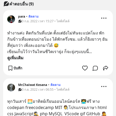
คำตอบอื่น
(
9
)
para
•
ติดตาม
3 ก.ย. 2022 เวลา 15:27 • ไลฟ์สไตล์
ทำงานค่ะ ติดกันวันที่แปด ตั้งแต่ยังไม่ทันจะแปดโมง พัก
กินข้าวเที่ยงตอนบ่ายโมง ได้พักครึ่งชม. แล้วก็ยิงยาวๆ ยัน
สี่ทุ่มกว่า เพิ่งละออกมาได้ 😅
เขียนเก็บไว้ว่าวันไหนชีวิตเรายุ่ง ก็จะยุ่งๆแบบนี้
... 
ดูเพิ่มเติม
บันทึก
Mr.Chaiwat Kesana
•
ติดตาม
3 ก.ย. 2022 เวลา 06:55 • ไลฟ์สไตล์
ทุกวันเสาร์ 🌅อาทิตย์เรียนออนไลน์คอร์ส 👩‍💻ฟรี ทาง 
codepan freecodecamp MIT 🧑‍🔬โปรแกรมภาษา html 
css JavaScript🕵️ php MySQL  VScode gif GitHub 🧑‍🎤