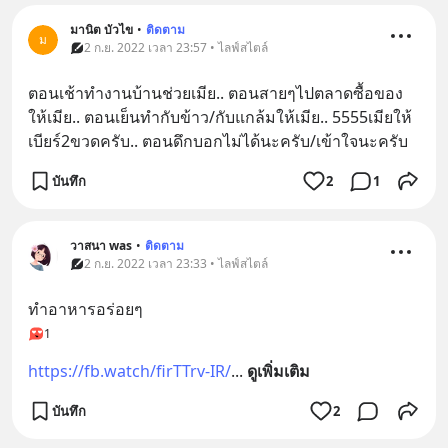
มานิต บัวไข
•
ติดตาม
ม
2 ก.ย. 2022 เวลา 23:57 • ไลฟ์สไตล์
ตอน​เช้า​ทำงาน​บ้าน​ช่วย​เมีย.. ตอน​สายๆไป​ตลาด​ซื้อ​ของ​
ให้​เมีย.. ตอน​เย็น​ทำกับข้าว​/กับ​แกล้ม​ให้​เมีย.. 5555​เมีย​ให้​
เบียร์​2ขวด​ครับ.. ตอน​ดึก​บอก​ไม่ได้​นะ​ครับ​/เข้าใจ​นะ​ครับ​
บันทึก
2
1
วาสนา was
•
ติดตาม
2 ก.ย. 2022 เวลา 23:33 • ไลฟ์สไตล์
ทำอาหารอร่อยๆ
1
https://fb.watch/firTTrv-IR/
... 
ดูเพิ่มเติม
บันทึก
2