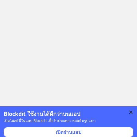
Blockdit ใช้งานได้ดีกว่าบนแอป
เปิดโพสต์นี้ในแอป Blockdit เพื่อรับประสบการณ์เต็มรูปแบบ
โฆษณา
เปิดผ่านแอป