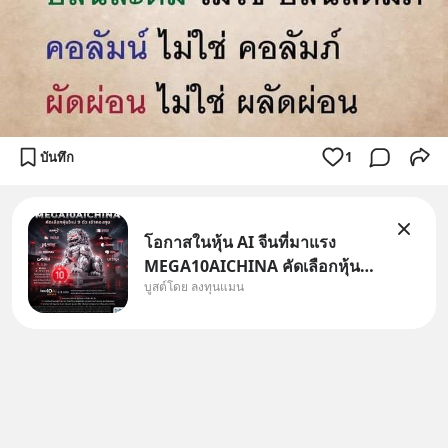
บันทึก
1
โอกาสในหุ้น AI จีนที่มาแรง
MEGA10AICHINA คัดเลือกหุ้น
บูสต์โดย ลงทุนแมน
ใหม่ 9 ตัว เข้ากองทุน.. ครอบคลุม
ทั้งซัปพลายเชน AI จีน พิเศษ ช่วง
3 - 19 ส.ค. 69 มีโปรโมชัน ลด
50% ค่าธรรมเนียมซื้อ | ยอด 2
ล้านบาทขึ้นไป ฟรีค่าธรร