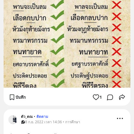
บันทึก
1
ตัว_ตณ
•
ติดตาม
8 ก.ย. 2022 เวลา 14:36 • การศึกษา