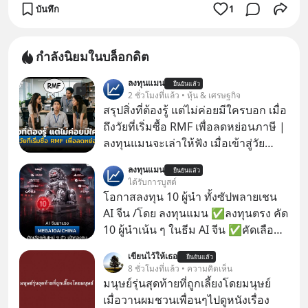
บันทึก
1
กำลังนิยมในบล็อกดิต
ลงทุนแมน
ยืนยันแล้ว
2 ชั่วโมงที่แล้ว • หุ้น & เศรษฐกิจ
สรุปสิ่งที่ต้องรู้ แต่ไม่ค่อยมีใครบอก เมื่อ
ถึงวัยที่เริ่มซื้อ RMF เพื่อลดหย่อนภาษี |
ลงทุนแมนจะเล่าให้ฟัง เมื่อเข้าสู่วัย
ทำงานและเริ่มมีรายได้ถึงเกณฑ์เสีย
ลงทุนแมน
ยืนยันแล้ว
ภาษี หลายคนมักได้รับคำแนะนำให้
ได้รับการบูสต์
ลงทุนใน RMF เพราะนอกจากจะช่วยลด
โอกาสลงทุน 10 ผู้นำ ทั้งซัปพลายเชน
หย่อนภาษีได้แล้ว ยังเป็นโอกาสในการ
AI จีน /โดย ลงทุนแมน ✅ลงทุนตรง คัด
สร้างความมั่งคั่งระยะยาว แต่น้อยคน
10 ผู้นำเน้น ๆ ในธีม AI จีน ✅คัดเลือก
นักที่จะลงลึกว่า ถ้าลงทุนใน RMF ควรรู้
หุ้นใหม่ 9 ตัว เข้ากองทุน ✅ร่วมเป็น
เขียนไว้ให้เธอ
อะไรบ้าง ควรดู ตรงไหน ทำอย่างไร ถึง
ยืนยันแล้ว
เจ้าของผู้นำ AI จีน ตั้งแต่โรงงานผลิตชิป
8 ชั่วโมงที่แล้ว • ความคิดเห็น
จะดีกับเรา แล้วเราควรรู้ข้อมูลอะไร
หน่วยความจำ โมเดล AI ยันหุ่นยนต์
มนุษย์รุ่นสุดท้ายที่ถูกเลี้ยงโดยมนุษย์
เกี่ยวกับ RMF บ้าง เพื่อให้นำไปใช้ต่อได้
✅ได้การรับยกเว้นภาษี Capital Gain
เมื่อวานผมชวนเพื่อนๆไปดูหนังเรื่อง