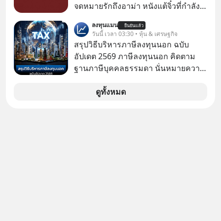
จริง ๆ ลงทุนแมนจะเล่าให้ฟัง
ตามกฎหมายภาษีของประเทศไทย
จดหมายรักถึงอาม่า หนังแต้จิ๋วที่กำลัง
โด่งดังทั่วโลกอยู่ในตอนนี้ เหตุเกิดจาก
ลงทุนแมน
ยืนยันแล้ว
ป๊าผมเห็นโปสเตอร์หนังเรื่องนี้หลาย
วันนี้ เวลา 03:30 • หุ้น & เศรษฐกิจ
เดือนก่อนและอยากดูมาก ด้วยเพราะว่า
สรุปวิธีบริหารภาษีลงทุนนอก ฉบับ
อากงก็มาจากเมืองจีน ป๊าก็พูดแต้จิ๋วได้
อัปเดต 2569 ภาษีลงทุนนอก คิดตาม
มีเรื่องราวมีความผูกพันที่ได้ยินตั้งแต่
ฐานภาษีบุคคลธรรมดา นั่นหมายความ
เด็ก
ว่าถ้าเรามีกำไร 100,000 บาท
ดูทั้งหมด