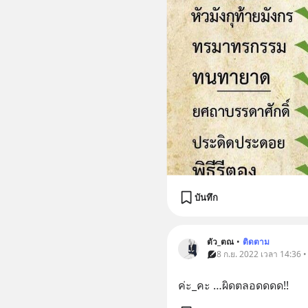
บันทึก
ตัว_ตณ
•
ติดตาม
8 ก.ย. 2022 เวลา 14:36 
ค่ะ_คะ …ผิดตลอดดดด!!