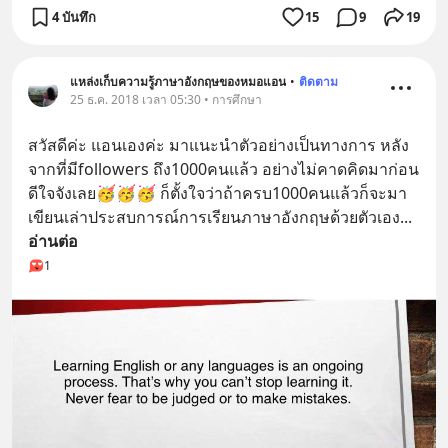
4 บันทึก
15
9
19
แหล่งเก็บความรู้ภาษาอังกฤษของหมอแอน
•
ติดตาม
25 ธ.ค. 2018 เวลา 05:30 • การศึกษา
สวัสดีค่ะ แอนเองค่ะ มาแนะนำตัวอย่างเป็นทางการ หลัง
จากที่มีfollowers ถึง1000คนแล้ว อย่างไม่คาดคิดมาก่อน 
ดีใจจังเลย🥳🥳🥳 ก็ตั้งใจว่าถ้าครบ1000คนแล้วก็จะมา
เขียนเล่าประสบการณ์การเรียนภาษาอังกฤษด้วยตัวเอง
... 
อ่านต่อ
1