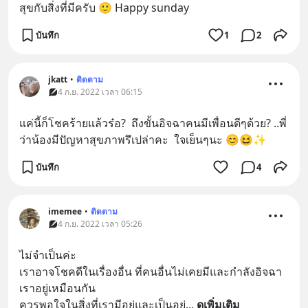
สุขกับสิ่งที่มีครับ 🙂 Happy sunday
บันทึก
1
2
jkatt
•
ติดตาม
4 ก.ย. 2022 เวลา 06:15
แค่นี้ก็โชคร้ายแล้วร๋อ?  ถึงขั้นอิจฉาคนมีเพื่อนดีๆด้วย? ..พี่
ว่าน้องมีปัญหาสุขภาพรึเปล่าคะ  ใจเย็นๆนะ 😊😆✨
บันทึก
4
imemee
•
ติดตาม
4 ก.ย. 2022 เวลา 05:26
ไม่จำเป็นค่ะ 
เราอาจโชคดีในเรื่องอื่น ที่คนอื่นไม่เคยมีและกำลังอิจฉา
เราอยู่เหมือนกัน
ควรพอใจในสิ่งที่เรามีอยู่และเป็นอยู่
... 
ดูเพิ่มเติม