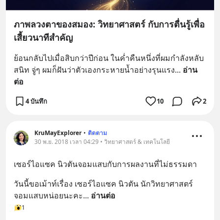
ภาพลวงตาของสมอง: วิทยาศาสตร์ กับการตื่นรู้เพื่อ
เสี้ยวนาทีสำคัญ
ย้อนกลับไปเมื่อสิบกว่าปีก่อน ในค่ำคืนหนึ่งที่ผมกำลังหลับ
สนิท จู่ๆ ผมก็ฝันว่าตัวเองกระหายน้ำอย่างรุนแรง
... 
อ่าน
ต่อ
4 บันทึก
10
2
KruMayExplorer
•
ติดตาม
30 พ.ย. 2018 เวลา 04:29 • วิทยาศาสตร์ & เทคโนโลยี
เซอร์ไอแซค นิวตันจอมแสบกับการผลงานที่ไม่ธรรมดา
วันนี้ขอเม้าท์เรื่อง เซอร์ไอแซค นิวตัน นักวิทยาศาสตร์
จอมแสบหน่อยนะคะ
... 
อ่านต่อ
1