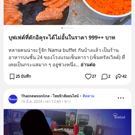
บุฟเฟต์ที่ตักอิคุระได้ไม่อั้นในราคา 999++ บาท
หลายคนน่าจะรู้จัก Nama buffet กันบ้างแล้ว เป็นร้าน
อาหารบนชั้น 24 ของโรงแรมเซ็นทารา (เซ็นทรัลเวิลด์) ที่
เคยเป็นกระแสมาก ๆ อยู่ช่วงหนึ่ง
... 
อ่านต่อ
25 บันทึก
27
2
42
Thainewsonline - ไทยนิวส์ออนไลน์
•
ติดตาม
16 มี.ค. 2024 เวลา 12:45 • ข่าว