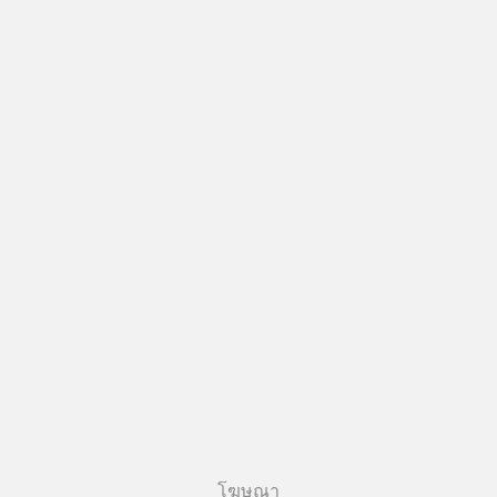
โฆษณา