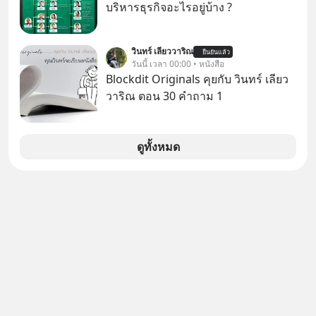
✅ได้การรับยกเว้นภาษี Capital Gain
บริหารธุรกิจอะไรอยู่บ้าง ?
ตามกฎหมายภาษีของประเทศไทย
วินทร์ เลียววาริณ
ยืนยันแล้ว
วันนี้ เวลา 00:00 • หนังสือ
Blockdit Originals คุยกับ วินทร์ เลียว
วาริณ ตอน 30 คำถาม 1
ดูทั้งหมด