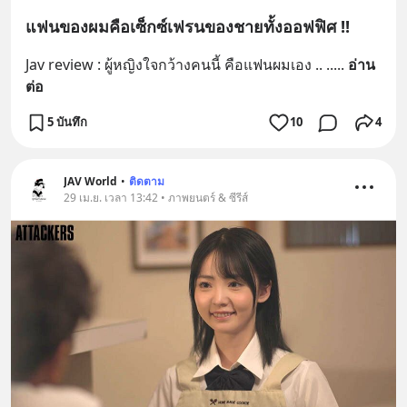
แฟนของผมคือเซ็กซ์เฟรนของชายทั้งออฟฟิศ !!
Jav review : ผู้หญิงใจกว้างคนนี้ คือแฟนผมเอง .. ..
... 
อ่าน
ต่อ
5 บันทึก
10
4
JAV World
•
ติดตาม
29 เม.ย. เวลา 13:42 • ภาพยนตร์ & ซีรีส์