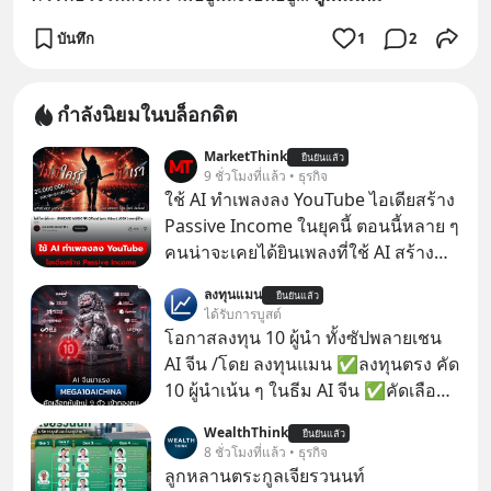
บันทึก
1
2
กำลังนิยมในบล็อกดิต
MarketThink
ยืนยันแล้ว
9 ชั่วโมงที่แล้ว • ธุรกิจ
ใช้ AI ทำเพลงลง YouTube ไอเดียสร้าง
Passive Income ในยุคนี้ ตอนนี้หลาย ๆ
คนน่าจะเคยได้ยินเพลงที่ใช้ AI สร้าง
ผ่านหูกันมาบ้าง เช่น เพลง “ไม่มีใคร
ลงทุนแมน
ยืนยันแล้ว
รู้ตัวเรา” จากช่องชื่อว่า UNHEARD
ได้รับการบูสต์
MUSIC ที่ตอนนี้มียอดรับชมกว่า 26
โอกาสลงทุน 10 ผู้นำ ทั้งซัปพลายเชน
ล้านครั้งแล้ว
AI จีน /โดย ลงทุนแมน ✅ลงทุนตรง คัด
10 ผู้นำเน้น ๆ ในธีม AI จีน ✅คัดเลือก
หุ้นใหม่ 9 ตัว เข้ากองทุน ✅ร่วมเป็น
WealthThink
ยืนยันแล้ว
เจ้าของผู้นำ AI จีน ตั้งแต่โรงงานผลิตชิป
8 ชั่วโมงที่แล้ว • ธุรกิจ
หน่วยความจำ โมเดล AI ยันหุ่นยนต์
ลูกหลานตระกูลเจียรวนนท์