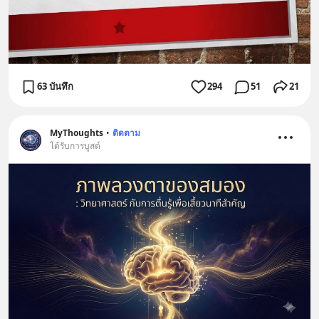
63 บันทึก
294
51
21
MyThoughts
•
ติดตาม
ได้รับการบูสต์