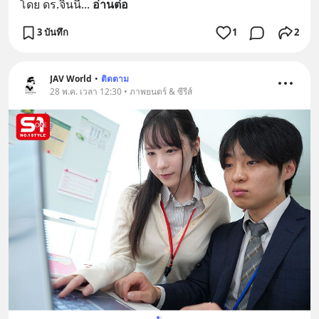
โดย ดร.จินนี่
... 
อ่านต่อ
3 บันทึก
1
2
JAV World
•
ติดตาม
28 พ.ค. เวลา 12:30 • ภาพยนตร์ & ซีรีส์