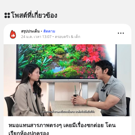
โพสต์ที่เกี่ยวข้อง
สรุปประเด็น
•
ติดตาม
24 ม.ค. เวลา 13:07 • ครอบครัว & เด็ก
หมอแทนสารภาพตรงๆ เคยมีเรื่องชกต่อย โดน
เรียกห้องปกครอง