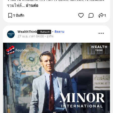
รวมไฟล์
... 
อ่านต่อ
1 บันทึก
1
WealthThink
•
ติดตาม
ยืนยันแล้ว
27 เม.ย. เวลา 04:00 • ธุรกิจ