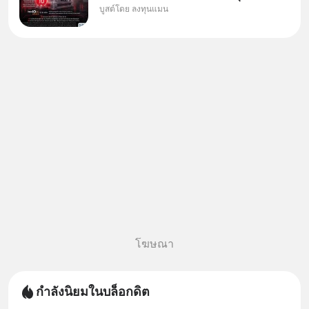
บูสต์โดย ลงทุนแมน
ใหม่ 9 ตัว เข้ากองทุน.. ครอบคลุม
ทั้งซัปพลายเชน AI จีน พิเศษ ช่วง
3 - 19 ส.ค. 69 มีโปรโมชัน ลด
50% ค่าธรรมเนียมซื้อ | ยอด 2
ล้านบาทขึ้นไป ฟรีค่าธรร
โฆษณา
กำลังนิยมในบล็อกดิต