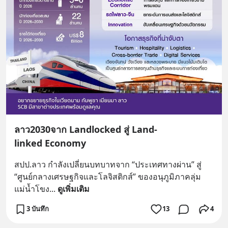
ลาว2030จาก Landlocked สู่ Land-
linked Economy
สปป.ลาว กำลังเปลี่ยนบทบาทจาก “ประเทศทางผ่าน” สู่ 
“ศูนย์กลางเศรษฐกิจและโลจิสติกส์” ของอนุภูมิภาคลุ่ม
แม่น้ำโขง
... 
ดูเพิ่มเติม
3 บันทึก
13
4