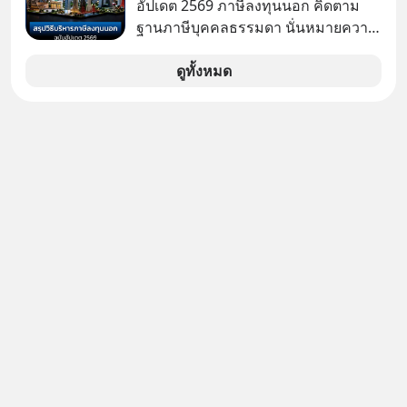
สัญญาณเตือนระเบิดเวลาลูกใหม่ที่
อัปเดต 2569 ภาษีลงทุนนอก คิดตาม
กำลังก่อตัวขึ้น จาก "ระเบิดหนี้สิน
ฐานภาษีบุคคลธรรมดา นั่นหมายความ
มหาศาล" ผสานเข้ากับ "ฟองสบู่กระแส
ว่าถ้าเรามีกำไร 100,000 บาท
AI" ที่ผู้คนกำลังแห่ไล่ราคาอย่างบ้าคลั่ง
ดูทั้งหมด
บทเรียนจากประวัติศาสตร์ 500 ปี บอก
อะไรเรา? ระเบียบโลกกำลังจะเปลี่ยน
มือไปในทิศทางไหน? และเราควรรับมือ
อย่างไรก่อนที่ทุกอย่างจะสายเกินไป?
ร่วมเจาะลึกบทวิเคราะห์และข้อคิดการ
เงินฉบับ Dalio กันได้ใน EP. นี้
#RayDalio #สรุปบทเรียน #การเงินการ
ลงทุน #MissionToTheMoon
#MissionToTheMoonPodcast