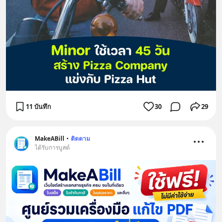
11 บันทึก
30
29
MakeABill
•
ติดตาม
ได้รับการบูสต์