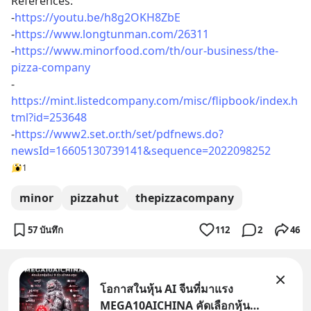
References:
-
https://youtu.be/h8g2OKH8ZbE
-
https://www.longtunman.com/26311
-
https://www.minorfood.com/th/our-business/the-
pizza-company
-
https://mint.listedcompany.com/misc/flipbook/index.h
tml?id=253648
-
https://www2.set.or.th/set/pdfnews.do?
newsId=16605130739141&sequence=2022098252
1
minor
pizzahut
thepizzacompany
57 บันทึก
112
2
46
โอกาสในหุ้น AI จีนที่มาแรง
MEGA10AICHINA คัดเลือกหุ้น