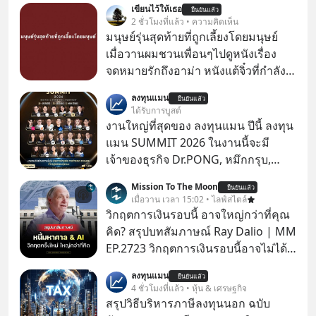
เขียนไว้ให้เธอ
ยืนยันแล้ว
2 ชั่วโมงที่แล้ว • ความคิดเห็น
มนุษย์รุ่นสุดท้ายที่ถูกเลี้ยงโดยมนุษย์
เมื่อวานผมชวนเพื่อนๆไปดูหนังเรื่อง
จดหมายรักถึงอาม่า หนังแต้จิ๋วที่กำลัง
โด่งดังทั่วโลกอยู่ในตอนนี้ เหตุเกิดจาก
ลงทุนแมน
ยืนยันแล้ว
ป๊าผมเห็นโปสเตอร์หนังเรื่องนี้หลาย
ได้รับการบูสต์
เดือนก่อนและอยากดูมาก ด้วยเพราะว่า
งานใหญ่ที่สุดของ ลงทุนแมน ปีนี้ ลงทุน
อากงก็มาจากเมืองจีน ป๊าก็พูดแต้จิ๋วได้
แมน SUMMIT 2026 ในงานนี้จะมี
มีเรื่องราวมีความผูกพันที่ได้ยินตั้งแต่
เจ้าของธุรกิจ Dr.PONG, หมึกกรุบ,
เด็ก
Srichand, Jones’ Salad, LA GLACE,
Mission To The Moon
ยืนยันแล้ว
Fastwork, MizuMi, KARMART, อิชิตัน
เมื่อวาน เวลา 15:02 • ไลฟ์สไตล์
มาแชร์ความรู้การสร้างธุรกิจ
วิกฤตการเงินรอบนี้ อาจใหญ่กว่าที่คุณ
คิด? สรุปบทสัมภาษณ์ Ray Dalio | MM
EP.2723 วิกฤตการเงินรอบนี้อาจไม่ได้
เหมือนทุกครั้งที่เราเคยเจอ เมื่อ Ray
ลงทุนแมน
ยืนยันแล้ว
Dalio ชายผู้เคยทำนายวิกฤตเศรษฐกิจ
4 ชั่วโมงที่แล้ว • หุ้น & เศรษฐกิจ
มาแล้วหลายต่อหลายครั้ง ออกมาส่ง
สรุปวิธีบริหารภาษีลงทุนนอก ฉบับ