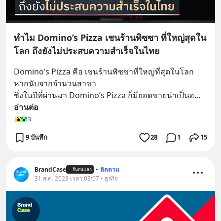
ทำไม Domino’s Pizza เชนร้านพิซซา ที่ใหญ่สุดใน
โลก ถึงยังไม่ประสบความสำเร็จในไทย
Domino’s Pizza คือ เชนร้านพิซซาที่ใหญ่ที่สุดในโลก 
หากนับจากจำนวนสาขา 
ซึ่งในปีที่ผ่านมา Domino’s Pizza ก็มียอดขายนำเป็นอ
... 
อ่านต่อ
3
9 บันทึก
28
1
15
BrandCase
•
ติดตาม
ยืนยันแล้ว
31 ส.ค. 2023 เวลา 03:07 • ธุรกิจ