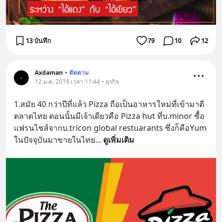
13 บันทึก
79
10
12
Axdaman
•
ติดตาม
12 ม.ค. 2019 เวลา 11:44 • ธุรกิจ
1.สมัย 40 กว่าปีที่แล้ว Pizza ถือเป็นอาหารใหม่ที่เข้ามาตี
ตลาดไทย ตอนนั้นมีเจ้าเดียวคือ Pizza hut ที่บ.minor ซื้อ
แฟรนไชส์จากบ.tricon global restuarants ซึ่งก็คือYum 
ในปัจจุบันมาขายในไทย
... 
ดูเพิ่มเติม