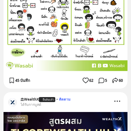
45 บันทึก
62
5
60
WealthX
•
ติดตาม
ยืนยันแล้ว
ได้รับการบูสต์