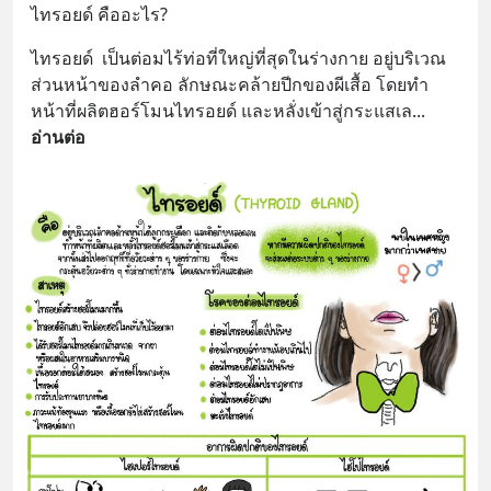
ไทรอยด์ คืออะไร?
ไทรอยด์  เป็นต่อมไร้ท่อที่ใหญ่ที่สุดในร่างกาย อยู่บริเวณ
ส่วนหน้าของลำคอ ลักษณะคล้ายปีกของผีเสื้อ โดยทำ
หน้าที่ผลิตฮอร์โมนไทรอยด์ และหลั่งเข้าสู่กระแสเล
... 
อ่านต่อ