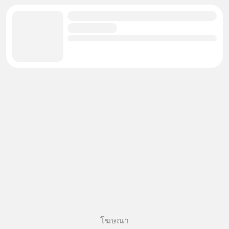
โฆษณา