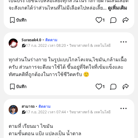
เป็นประโยชน์ไปหล่อเลี้ยงทุกส่วนในร่างกายผ่านเส้นเลือด
จะสังเกตได้ว่าส่วนไหนที่ไม่มีเลือดไปหล่อเลี้ย
... 
ดูเพิ่มเติม
บันทึก
1
Surasak4.0
•
ติดตาม
17 ก.ย. 2022 เวลา 08:20 • วิทยาศาสตร์ & เทคโนโลยี
ทุกส่วนในร่างกาย ในรูปแบบไกลโคเจน,ไขมัน,กล้ามเนื้อ  
ครับ ส่วนการจะดึงมาใช้ได้ ขึ้นอยู่ที่จิตใจที่เข้มแข็งและ
ทัศนคติที่ถูกต้องในการใช้ชีวิตครับ 🙂
บันทึก
1
สามารถ
•
ติดตาม
17 ก.ย. 2022 เวลา 07:44 • วิทยาศาสตร์ & เทคโนโลยี
ตามที่ เรียนมา ไขมัน 
ตามขั้นตอน แป้ง แปลงเป็น น้ำตาล 