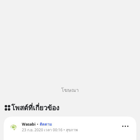
โฆษณา
โพสต์ที่เกี่ยวข้อง
Wasabi
•
ติดตาม
23 ก.ย. 2020 เวลา 00:16 • สุขภาพ