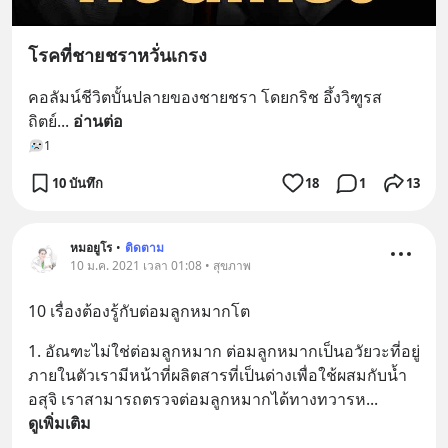
โรคที่ชายชราหวั่นเกรง
คอลัมน์ชีวิตบั้นปลายของชายชรา โดยกริช อึ้งวิฑูรส
ถิตย์
... 
อ่านต่อ
1
10 บันทึก
18
1
13
หมอยูโร
•
ติดตาม
10 ม.ค. 2021 เวลา 01:08 • สุขภาพ
10 เรื่องต้องรู้กับต่อมลูกหมากโต
1. อัณฑะไม่ใช่ต่อมลูกหมาก ต่อมลูกหมากเป็นอวัยวะที่อยู่
ภายในตัวเรามีหน้าที่ผลิตสารที่เป็นด่างเพื่อใช้ผสมกับน้ำ
อสุจิ เราสามารถตรวจต่อมลูกหมากได้ทางทวารห
... 
ดูเพิ่มเติม