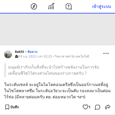
เข้าสู่ระบบ
Bak55
•
ติดตาม
18 ก.ย. 2022 เวลา 02:23 • วิทยาศาสตร์ & เทคโนโลยี
มนุษย์เรากักเก็บสิ่งที่จะนำไปสร้างพลังงานในการจับ
เคลื่อนชีวิตไว้ตรงส่วนไหนของร่างกายครับ ?
ในระดับเซลล์ จะอยู่ในไมโตคอนเดรียซึ่งเป็นออร์กาเนลที่อยู่
ในไซโตพลาสซึม ในระดับอวัยวะจะเป็นตับ รองลงมาเป็นต่อม
ไร้ท่อ (มีหลายต่อมครับ ตย. ต่อมหมวกไต ฯลฯ)
บันทึก
1