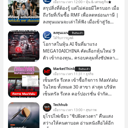
เมื่อวาน เวลา 12:00 • หุ้น & เศรษฐกิจ
สรุปสิ่งที่ต้องรู้ แต่ไม่ค่อยมีใครบอก เมื่อ
ถึงวัยที่เริ่มซื้อ RMF เพื่อลดหย่อนภาษี |
ลงทุนแมนจะเล่าให้ฟัง เมื่อเข้าสู่วัย
ทำงานและเริ่มมีรายได้ถึงเกณฑ์เสีย
ลงทุนแมน
ยืนยันแล้ว
ภาษี หลายคนมักได้รับคำแนะนำให้
ได้รับการบูสต์
ลงทุนใน RMF เพราะนอกจากจะช่วยลด
โอกาสในหุ้น AI จีนที่มาแรง
หย่อนภาษีได้แล้ว ยังเป็นโอกาสในการ
MEGA10AICHINA คัดเลือกหุ้นใหม่ 9
สร้างความมั่งคั่งระยะยาว แต่น้อยคน
ตัว เข้ากองทุน.. ครอบคลุมทั้งซัปพลาย
นักที่จะลงลึกว่า ถ้าลงทุนใน RMF ควรรู้
เชน AI จีน พิเศษ ช่วง 3 - 19 ส.ค. 69 มี
MarketThink
อะไรบ้าง ควรดู ตรงไหน ทำอย่างไร ถึง
ยืนยันแล้ว
โปรโมชัน ลด 50% ค่าธรรมเนียมซื้อ |
เมื่อวาน เวลา 11:31 • ธุรกิจ
จะดีกับเรา แล้วเราควรรู้ข้อมูลอะไร
ยอด 2 ล้านบาทขึ้นไป ฟรีค่าธรรมเนียม
เซ็นทรัล รีเทล เข้าซื้อกิจการ MaxValu
เกี่ยวกับ RMF บ้าง เพื่อให้นำไปใช้ต่อได้
ซื้อ
ในไทย ทั้งหมด 30 สาขา ล่าสุด บริษัท
จริง ๆ ลงทุนแมนจะเล่าให้ฟัง
เซ็นทรัล รีเทล คอร์ปอเรชั่น จํากัด
(มหาชน) หรือ CRC ได้แจ้งต่อ
Techhub
ตลาดหลักทรัพย์แห่งประเทศไทยว่า ได้
เมื่อวาน เวลา 13:00 • สุขภาพ
เข้าทำการเข้าถือหุ้นในบริษัท อิออน
ยุโรปไฟเขียว "ชิปฝังดวงตา" คืนแสง
(ไทยแลนด์) จำกัด เจ้าของ MaxValu ใน
สว่างให้คนตาบอด อ่านหนังสือได้อีก