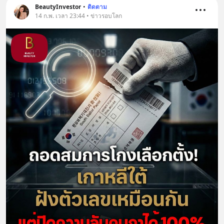
x-ด-ดล-blog-mrtharadhol-แคมเปญ
BeautyInvestor
•
ติดตาม
พิเศษ/ ติดต่อสอบถามคอร์สเรียนเพิ่ม
14 ก.พ. เวลา 23:44 • ข่าวรอบโลก
เติม Line : https://lin.ee/uaQvU5C
#เรียนรู้ผ่านการใช้จริง #มากกว่าการ
เรียนภาษา #InspireEnglish