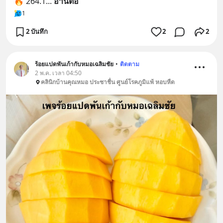
🔥 264.1
... 
อ่านต่อ
1
2 บันทึก
2
2
ร้อยแปดพันเก้ากับหมอเฉลิมชัย
•
ติดตาม
2 พ.ค. เวลา 04:50
คลินิกบ้านคุณหมอ ประชาชื่น ศูนย์โรคภูมิแพ้ หอบหืด