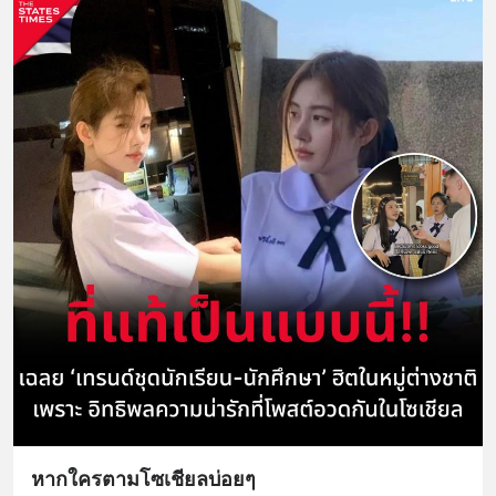
หากใครตามโซเชียลบ่อยๆ