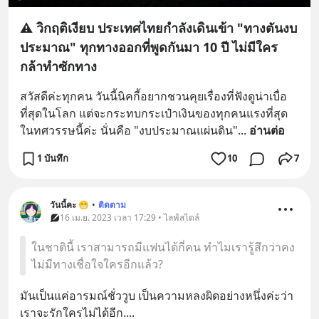
⚠️ วิกฤติเงียบ ประเทศไทยกำลังเดินเข้า "ทางตันงบ
ประมาณ" ทุกทางออกที่พูดกันมา 10 ปี ไม่มีใคร
กล้าทำซักทาง
สวัสดีค่ะทุกคน วันนี้นิคกี้อยากชวนคุยเรื่องที่ฟังดูน่าเบื่อ
ที่สุดในโลก แต่จะกระทบกระเป๋าเงินของทุกคนแรงที่สุด
ในทศวรรษนี้ค่ะ นั่นคือ "งบประมาณแผ่นดิน"
... 
อ่านต่อ
1 บันทึก
10
7
วันนี้คะ 😁
•
ติดตาม
16 เม.ย. 2023 เวลา 17:29 • ไลฟ์สไตล์
ในชาตินี้ เราสามารถมีแฟนได้กี่คน ทำไมเรารู้สึกว่าคง
ไม่มีทางเชื่อใจใครอีกแล้ว?
มันเป็นแค่อารมณ์ชั่ววูบ เป็นความหลงผิดอย่างหนึ่งค่ะว่า
เราจะรักใครไม่ได้อีก.... 