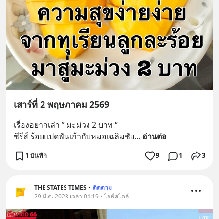
เสาร์ที่ 2 พฤษภาคม 2569
เรื่องอยากเล่า ” มะม่วง 2 บาท “
ซีรีส์ ร้อยแปดพันเก้ากับหมอเฉลิมชัย
... 
อ่านต่อ
1 บันทึก
9
1
3
THE STATES TIMES
•
ติดตาม
29 มี.ค. 2023 เวลา 04:19 • ไลฟ์สไตล์