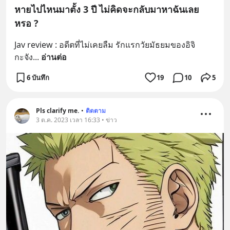
หายไปไหนมาตั้ง 3 ปี ไม่คิดจะกลับมาหาฉันเลย
หรอ ?
Jav review : อดีตที่ไม่เคยลืม รักแรกวัยมัธยมของอิจิ
กะจัง
... 
อ่านต่อ
6 บันทึก
19
10
5
Pls clarify me.
•
ติดตาม
3 ต.ค. 2023 เวลา 16:33 • ข่าว