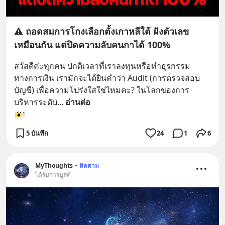
⚠️ ถอดสมการโกงเลือกตั้งเกาหลีใต้ ฝังตัวเลข
เหมือนกัน แต่ปิดความลับคนกาได้ 100%
สวัสดีค่ะทุกคน ปกติเวลาที่เราลงทุนหรือทำธุรกรรม
ทางการเงิน เรามักจะได้ยินคำว่า Audit (การตรวจสอบ
บัญชี) เพื่อความโปร่งใสใช่ไหมคะ? ในโลกของการ
บริหารระดับ
... 
อ่านต่อ
1
5 บันทึก
24
1
6
MyThoughts
•
ติดตาม
ได้รับการบูสต์