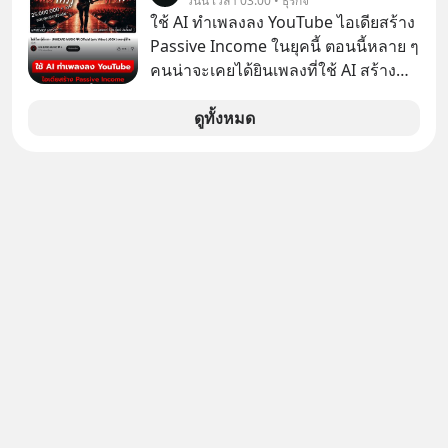
วันนี้ เวลา 03:00 • ธุรกิจ
เกลื่อนตามห้างทั่วไป? ทั้งที่จริง ๆ แล้ว
ใช้ AI ทำเพลงลง YouTube ไอเดียสร้าง
ชื่อเหล่านี้คือ “ตำนาน” ระดับเทพที่นัก
Passive Income ในยุคนี้ ตอนนี้หลาย ๆ
เล่นเครื่องเสียงยุคก่อนยอมจ่ายเงินหลัก
คนน่าจะเคยได้ยินเพลงที่ใช้ AI สร้าง
แสนเพื่อครอบครอง แต่เบื้องหลังความ
ผ่านหูกันมาบ้าง เช่น เพลง “ไม่มีใคร
แมสนี้ มีโศกนาฏกรรมของโลกธุรกิจ
รู้ตัวเรา” จากช่องชื่อว่า UNHEARD
ดูทั้งหมด
ซ่อนอยู่ อาณาจักรเครื่องเสียงที่ยิ่งใหญ่
MUSIC ที่ตอนนี้มียอดรับชมกว่า 26
ที่สุดบนโลก ถูกกว้านซื้อไปด้วยมูลค่า 8
ล้านครั้งแล้ว
พันล้านดอลลาร์โดย Samsung และสิ่ง
ที่เจ็บปวดที่สุดคือ ยักษ์ใหญ่จาก
เกาหลีใต้ไม่ได้ซื้อเพราะหลงใหลใน
เสียงเพลง แต่ซื้อเพื่อเป็นทางลัดเอา
เทคโนโลยีไปใส่ในหน้าปัดรถยนต์
อัจฉริยะ จากจุดสูงสุดของศิลปะแห่ง
เสียงดนตรี ทำไมถึงจบลงด้วยการเป็น
แค่บรรทัดหนึ่งในบัญชีทรัพย์สินของ
บริษัทอื่น เลือกฟังกันได้เลยนะครับ อย่า
ลืมกด Follow ติดตาม PodCast ช่อง
Geek Forever’s Podcast ของผมกัน