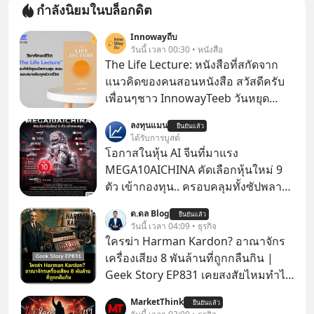
กำลังนิยมในบล็อกดิต
Innowayถีบ
วันนี้ เวลา 00:30 • หนังสือ
The Life Lecture: หนังสือที่สกัดจาก
แนวคิดของคนสอนหนังสือ สวัสดีครับ
เพื่อนๆชาว InnowayTeeb วันหยุด
สบายๆ วันนี้แอดเพิ่งจะอ่านหนังสือที่น่า
ลงทุนแมน
ยืนยันแล้ว
สนใจจบแล้วเกิดคำถามว่า
ได้รับการบูสต์
โอกาสในหุ้น AI จีนที่มาแรง
MEGA10AICHINA คัดเลือกหุ้นใหม่ 9
ตัว เข้ากองทุน.. ครอบคลุมทั้งซัปพลาย
เชน AI จีน พิเศษ ช่วง 3 - 19 ส.ค. 69 มี
ด.ดล Blog
ยืนยันแล้ว
โปรโมชัน ลด 50% ค่าธรรมเนียมซื้อ |
วันนี้ เวลา 04:09 • ธุรกิจ
ยอด 2 ล้านบาทขึ้นไป ฟรีค่าธรรมเนียม
ใครฆ่า Harman Kardon? อาณาจักร
ซื้อ
เครื่องเสียง 8 พันล้านที่ถูกกลืนกิน |
Geek Story EP831 เคยสงสัยไหมทำไม
หูฟัง AKG ถึงกลายเป็นแค่ของแถมใน
MarketThink
ยืนยันแล้ว
กล่องมือถือ? หรือลำโพง JBL ถึงวางขาย