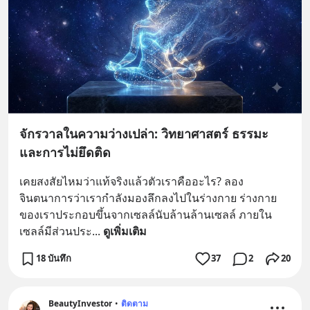
จักรวาลในความว่างเปล่า: วิทยาศาสตร์ ธรรมะ
และการไม่ยึดติด
เคยสงสัยไหมว่าแท้จริงแล้วตัวเราคืออะไร? ลอง
จินตนาการว่าเรากำลังมองลึกลงไปในร่างกาย ร่างกาย
ของเราประกอบขึ้นจากเซลล์นับล้านล้านเซลล์ ภายใน
เซลล์มีส่วนประ
... 
ดูเพิ่มเติม
18 บันทึก
37
2
20
BeautyInvestor
•
ติดตาม