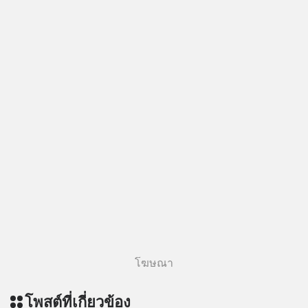
โฆษณา
โพสต์ที่เกี่ยวข้อง