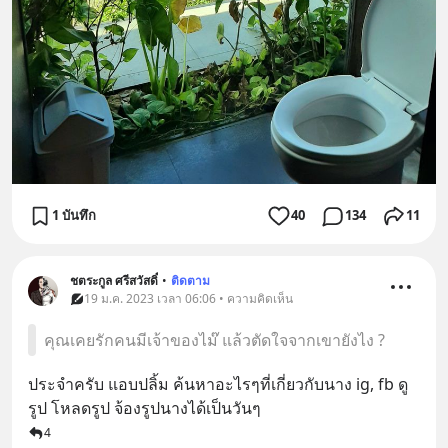
1 บันทึก
40
134
11
ชตระกูล ศรีสวัสดิ์
•
ติดตาม
19 ม.ค. 2023 เวลา 06:06 • ความคิดเห็น
คุณเคยรักคนมีเจ้าของไม๊ แล้วตัดใจจากเขายังไง ?
ประจำ​ครับ​ แอบปลิ้ม​ ค้นหา​อะไรๆที่เกี่ยวกับนาง​ ig, fb​ ดู
รูป​ โหลดรูป​ จ้องรูปนางได้เป็น​วันๆ
4