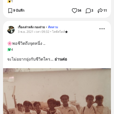
1
9 บันทึก
34
3
11
เรื่องเล่าหลัง กองถ่าย
•
ติดตาม
3 พ.ย. 2021 เวลา 09:32 • ไลฟ์สไตล์
🌸พอชีวิตถึงจุดหนึ่ง ..
4
จะไม่อยากยุ่งกับชีวิตใคร
... 
อ่านต่อ