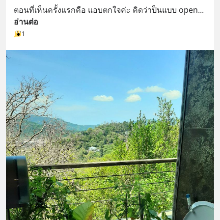
ตอนที่เห็นครั้งแรกคือ แอบตกใจค่ะ คิดว่าป็นแบบ open
... 
อ่านต่อ
1