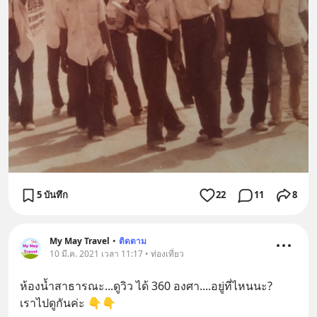
5 บันทึก
22
11
8
My May Travel
•
ติดตาม
10 มี.ค. 2021 เวลา 11:17 • ท่องเที่ยว
ห้องน้ำสาธารณะ...ดูวิว ได้ 360 องศา....อยู่ที่ไหนนะ?
เราไปดูกันค่ะ 👇👇