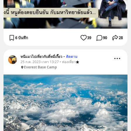
6 บันทึก
39
90
28
หนีแมวไปเที่ยวกับตี๋หมี่เกี๊ยว
•
ติดตาม
25 ก.ค. 2023 เวลา 13:27 • ท่องเที่ยว
Everest Base Camp