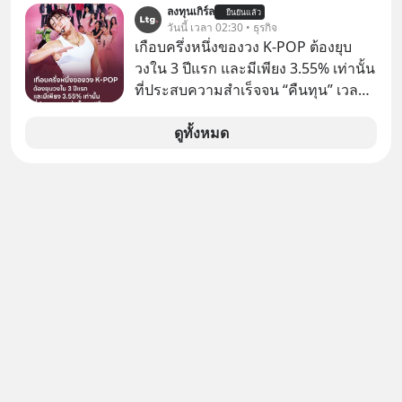
ร่วมเจาะลึกบทวิเคราะห์และข้อคิดการ
ลงทุนเกิร์ล
ยืนยันแล้ว
เก่าที่เขาเคยทำไว้ ตอนยังอยู่บริษัท
วันนี้ เวลา 02:30 • ธุรกิจ
เงินฉบับ Dalio กันได้ใน EP. นี้
เดียวกัน
เกือบครึ่งหนึ่งของวง K-POP ต้องยุบ
#RayDalio #สรุปบทเรียน #การเงินการ
วงใน 3 ปีแรก และมีเพียง 3.55% เท่านั้น
ลงทุน #MissionToTheMoon
ที่ประสบความสำเร็จจน “คืนทุน” เวลา
#MissionToTheMoonPodcast
มองเข้าไปในวงการ K-POP เรามักจะ
เห็นภาพความสำเร็จที่หรูหรา คอนเสิร์ต
ดูทั้งหมด
สเกลใหญ่ระดับสเตเดียม และยอดขา
ยอัลบัมถล่มทลายจากวงตัวท็อปอย่าง
BTS, BLACKPINK หรือ SEVENTEEN