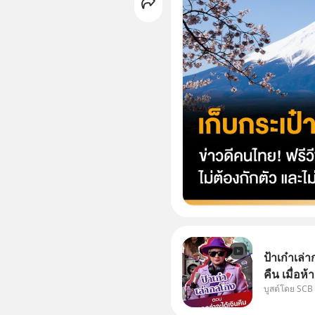
ป้าเก๋าเล
คืน เมื่อห
บูสต์โดย SCB
เคลมสินค้
ได้เงินจริง หรือเ