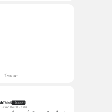
ล่ากลโกง” EP4 ตอน “เขา
โฆษณา
thThink
ยืนยันแล้ว
าน เวลา 04:00 • ธุรกิจ