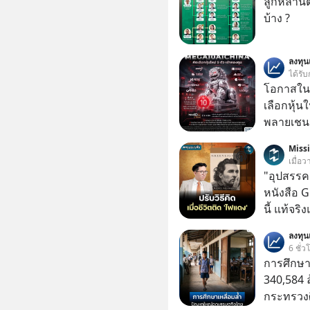
ลูกหลานตร
บ้าง ?
ลงทุ
ได้รับ
โอกาสในห
เลือกหุ้น
พลายเชน AI จีน 
โปรโมชัน
Miss
บาทขึ้นไป
เมื่อว
"อุปสรรค"
หนังสือ 
นี้ แท้จร
เวลาเปลี
ลงทุ
หนึ่ง เคย
6 ชั่ว
ล้านดอลล
การศึกษา
เขาไม่อยา
340,584 
คือ โทรศ
กระทรวงศ
ถึง 14 เดือนเต็ม แต่ความเงีย