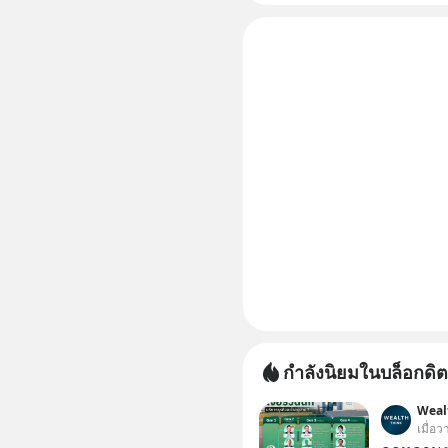
“ป้าเก๋าเ
กำลังนิยมในบล็อกดิต
Weal
เมื่อว