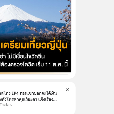
่ากลโกง EP4 ตอนเขาบอกจะได้เงิน
้างดังโทรหาคุณวิยะดา แจ้งเรื่อง
 Thailand
าแล้วบอกว่าจะคืนเงิน คุณวิยะดาจะ
ป็นเรื่องจ้อจี้ หาคำตอบได้ที่