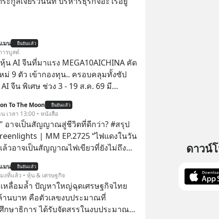
ะกูลเจียรวนนท์ บริหารธุรกิจอะไรอยู่
นแมน
ยืนยันแล้ว
การบูสต์
ุ้น AI จีนที่มาแรง MEGA10AICHINA คัด
ใหม่ 9 ตัว เข้ากองทุน.. ครอบคลุมทั้งซัป
พิเศษ ช่วง 3 - 19 ส.ค. 69 มี
 ลด 50% ค่าธรรมเนียมซื้อ | ยอด 2 ล้าน
ion To The Moon
ยืนยันแล้ว
 ฟรีค่าธรรมเนียมซื้อ
าน เวลา 13:00 • หนังสือ
 อาจเป็นสัญญาณสู่ชีวิตที่ดีกว่า? #สรุป
Greenlights | MM EP.2725 “ไฟแดงในวัน
ดาวน์
ิงแล้วอาจเป็นสัญญาณไฟเขียวที่ยังไม่ถึง
่ยนสี” McConaughey ดาราดาวรุ่งในยุค
นแมน
ยืนยันแล้ว
ปฏิเสธเงินค่าตัวหนังรอมคอมที่สูงถึง 14.5
โมงที่แล้ว • หุ้น & เศรษฐกิจ
าร์ (หรือราว 500 ล้านบาท) เพียงเพราะ
เหลื่อมล้ำ ปัญหาใหญ่ฉุดเศรษฐกิจไทย
กขังตัวเองไว้ในกล่องเดิมๆ ผลที่ตามมา
ล้านบาท คือตัวเลขงบประมาณที่
ัพท์ของเขากลายเป็นความเงียบสนิทนาน
ึกษาธิการ ได้รับจัดสรรในงบประมาณ
บและ "ไฟแดง" ในวัน