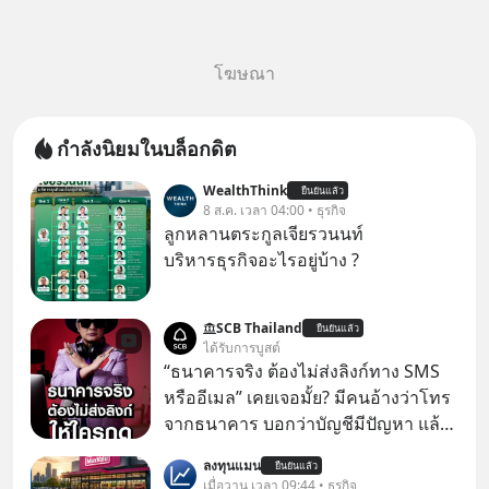
โฆษณา
กำลังนิยมในบล็อกดิต
WealthThink
ยืนยันแล้ว
8 ส.ค. เวลา 04:00 • ธุรกิจ
ลูกหลานตระกูลเจียรวนนท์
บริหารธุรกิจอะไรอยู่บ้าง ?
SCB Thailand
ยืนยันแล้ว
ได้รับการบูสต์
“ธนาคารจริง ต้องไม่ส่งลิงก์ทาง SMS
หรืออีเมล” เคยเจอมั้ย? มีคนอ้างว่าโทร
จากธนาคาร บอกว่าบัญชีมีปัญหา แล้ว
ให้กดลิงก์โน่นนี่ หรือสแกนคิวอาร์โค้ด
ลงทุนแมน
ยืนยันแล้ว
ทันที มาฟัง “ป้าเก๋าเล่ากลโกง” เพื่อรู้ทัน
เมื่อวาน เวลา 09:44 • ธุรกิจ