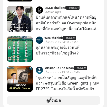
สงครามชิปมีแค่เรื่อง AI ล้ำๆ ใช่ไหม?
SCB Thailand
ยืนยันแล้ว
คิดใหม่ได้เลยครับ! ในขณะที่โลกโฟกัส
ได้รับการบูสต์
ชิป 3 นาโนเมตร แต่จีนกำลังเดินเกมที่
บ้านล้นตลาดหนักแค่ไหน? ตลาดที่อยู่
น่ากลัวกว่า โดยการเข้ายึดครองตลาด
อาศัยไทยกำลังเจอ Oversupply หนัก
‘Legacy Chips’ หรือชิปรุ่นเก่า ฟังดูไร้
กว่าที่คิด และปัญหานี้อาจไม่ได้จบแค่
ค่า แต่มันคือหัวใจที่ซ่อนอยู่ในรถยนต์
เรื่องเศรษฐกิจ #SCBEIC #อสังหา #บ้าน
WealthThink
EV, อุปกรณ์การแพทย์ ไปจนถึง
ยืนยันแล้ว
ล้นตลาด #เศรษฐกิจไทย #EICAround
เมื่อวาน เวลา 04:00 • ธุรกิจ
ขีปนาวุธ! จีนกำลังใช้ ‘Playbook’ เดิมที่
#SCBThailand สามารถดูคลิปที่
ลูกหลานตระกูลเจียรวนนท์
เคยใช้ถล่มตลาดโซล่าเซลล์มาแล้ว คือ
youtube ประกอบได้ที่ link :
บริหารธุรกิจอะไรอยู่บ้าง ?
การทุ่มเงินอุดหนุนมหาศาลจนราคาพัง
https://youtube.com/shorts/-
ทลาย ถ้าตะวันตกแก้เกมไม่ได้ อเมริกา
xU9gYcfVJk?feature=share
อาจต้องยอมจำนนและส่งมอบกุญแจ
Mission To The Moon
ยืนยันแล้ว
เมื่อวาน เวลา 13:00 • หนังสือ
ควบคุมโลกฮาร์ดแวร์ให้คู่แข่งอย่าง
"อุปสรรค" อาจเป็นสัญญาณสู่ชีวิตที่ดี
ถาวร สงครามที่โลกมองข้ามนี้ดุเดือด
กว่า? #สรุปหนังสือ Greenlights | MM
แค่ไหน? เลือกฟังกันได้เลยนะครับ อย่า
EP.2725 “ไฟแดงในวันนี้ แท้จริงแล้ว
ลืมกด Follow ติดตาม PodCast ช่อง
อาจเป็นสัญญาณไฟเขียวที่ยังไม่ถึงเวลา
Geek Forever’s Podcast ของผมกัน
เปลี่ยนสี” McConaughey ดาราดาวรุ่ง
ดูทั้งหมด
ด้วยนะครับ 🎧 ฟังผ่าน Spotify :
ในยุคหนึ่ง เคยปฏิเสธเงินค่าตัวหนังรอม