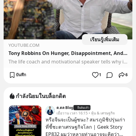
เรียนรู้เพิ่มเติม
YOUTUBE.COM
Tony Robbins On Hunger, Disappointment, And 3-D Printing
The life coach and motivational speaker tells why in life, and in business, pull has much more power than push.For the full story: http://www.fastcompany.com...
บันทึก
1
6
กำลังนิยมในบล็อกดิต
ด.ดล Blog
ยืนยันแล้ว
เมื่อวาน เวลา 16:15 • หุ้น & เศรษฐกิจ
หรือจีนจะเป็นผู้ชนะ? สมรภูมิชิปรุ่นเก่า
ที่ชี้ชะตาเศรษฐกิจโลก | Geek Story
EP832 ผมว่าหลายท่านอาจจะคิดว่า