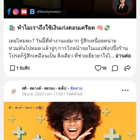
🛍️ ทำไมเราถึงใช้เงินเก่งตอนเครียด 🧠💸
เคยไหมคะ? วันนี้ที่ทำงานแย่มาก รู้สึกเหนื่อยหน่าย 
ท่วมท้นไปหมด แล้วจู่ๆ การไถหน้าจอในแอปช้อปปิ้งร้าน
โปรดก็รู้สึกเหมือนเป็น สิ่งเดียว ที่ช่วยเยียวยาใจไ
... 
อ่านต่อ
1 บันทึก
10
สติ - สตางค์ - สตรอง - สเต็ป
•
ติดตาม
28 ม.ค. 2023 เวลา 11:45 • ไลฟ์สไตล์