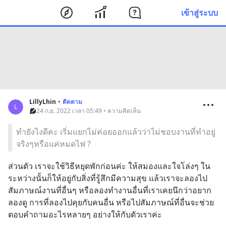
เข้าสู่ระบบ
LillyLhin
•
ติดตาม
L
24 ก.ย. 2022 เวลา 05:49 • ความคิดเห็น
ทำยังไงดีคะ เริ่มแยกไม่ค่อยออกแล้วว่าไม่ชอบงานที่ทำอยู่
จริงๆหรือแค่หมดไฟ ?
ส่วนตัว เราจะใช้วิธีหยุดพักก่อนค่ะ ให้สมองและใจโล่งๆ ใน
ระหว่างนั้นก็ให้อยู่กับสิ่งที่รู้สึกมีความสุข แล้วเราจะลองไป
สัมภาษณ์​งานที่อื่นๆ หรือลองทำงานอื่นที่เราเคยนึกว่าอยาก
ลองดู การที่ลองไปคุยกับคนอื่น หรือไปสัมภาษณ์​ที่อื่นจะช่วย
ตอบคำถามอะไรหลายๆ อย่างให้กับตัวเราค่ะ