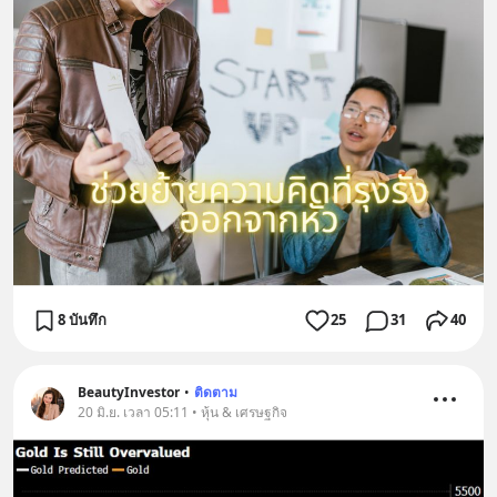
8 บันทึก
25
31
40
BeautyInvestor
•
ติดตาม
20 มิ.ย. เวลา 05:11 • หุ้น & เศรษฐกิจ