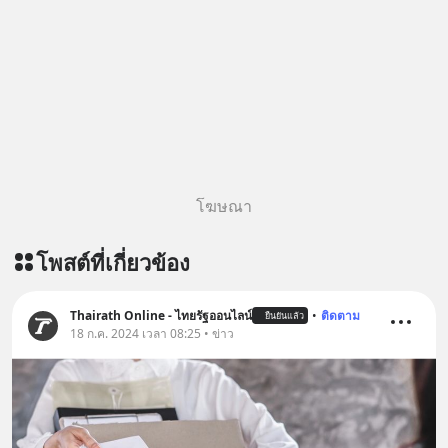
อย่างไร? หากคุณกำลังรู้สึกว่าชีวิตเจอ
หลับมีประสิทธิภาพมากยิ่งขึ้น 📍 สนใจ
แต่ทางตัน ลองเปิดใจฟัง EP. นี้ แล้วคุณ
สั่งซื้อสินค้า Diip CBD 💬 LINE :
จะพบว่า อุปสรรคตรงหน้าอาจเป็นเพียง
@diipgeek 🔗 หรือกดลิงก์
ทางเลี้ยวที่พาคุณไปเจอชีวิตที่ดีกว่าเดิม
https://lin.ee/U91Fzyz
#Greenlights
#MatthewMcConaughey #พัฒนาตัว
เอง #MissionToTheMoon
#missiontothemoonpodcast
โฆษณา
โพสต์ที่เกี่ยวข้อง
Thairath Online - ไทยรัฐออนไลน์
•
ติดตาม
ยืนยันแล้ว
18 ก.ค. 2024 เวลา 08:25 • ข่าว