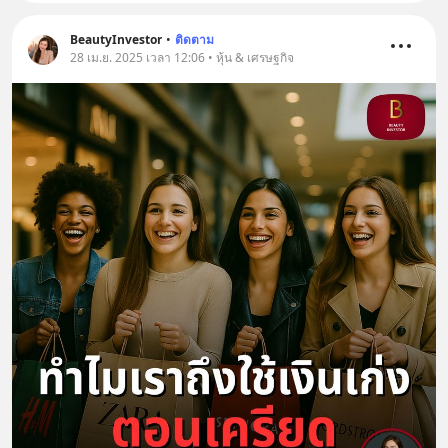
BeautyInvestor
•
ติดตาม
28 เม.ย. 2025 เวลา 12:06 • หุ้น & เศรษฐกิจ