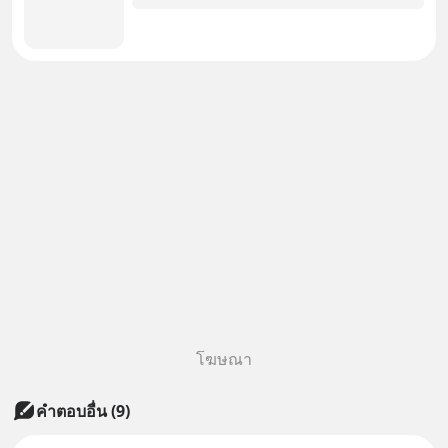
โฆษณา
คำตอบอื่น
(
9
)