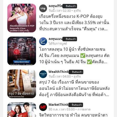
ลงทุนเกิร์ล
ยืนยันแล้ว
วันนี้ เวลา 02:30 • ธุรกิจ
เกือบครึ่งหนึ่งของวง K-POP ต้องยุบ
วงใน 3 ปีแรก และมีเพียง 3.55% เท่านั้น
ที่ประสบความสำเร็จจน “คืนทุน” เวลา
มองเข้าไปในวงการ K-POP เรามักจะ
ลงทุนแมน
ยืนยันแล้ว
เห็นภาพความสำเร็จที่หรูหรา คอนเสิร์ต
ได้รับการบูสต์
สเกลใหญ่ระดับสเตเดียม และยอดขา
โอกาสลงทุน 10 ผู้นำ ทั้งซัปพลายเชน
ยอัลบัมถล่มทลายจากวงตัวท็อปอย่าง
AI จีน /โดย ลงทุนแมน ✅ลงทุนตรง คัด
BTS, BLACKPINK หรือ SEVENTEEN
10 ผู้นำเน้น ๆ ในธีม AI จีน ✅คัดเลือก
หุ้นใหม่ 9 ตัว เข้ากองทุน ✅ร่วมเป็น
WealthThink
ยืนยันแล้ว
เจ้าของผู้นำ AI จีน ตั้งแต่โรงงานผลิตชิป
วันนี้ เวลา 04:00 • ธุรกิจ
หน่วยความจำ โมเดล AI ยันหุ่นยนต์
สรุป 7 ข้อ เรื่องภาษี ที่คนขายของ
✅ได้การรับยกเว้นภาษี Capital Gain
ออนไลน์ แล้วไม่อยากโดนภาษีย้อนหลัง
ตามกฎหมายภาษีของประเทศไทย
ต้องรู้ ภาษีย้อนหลังคือฝันร้าย ที่พ่อค้า
แม่ค้าคนไหนก็คงไม่อยากพบเจอ
MarketThink
ยืนยันแล้ว
30 ก.ค. เวลา 03:00 • การตลาด
จิตวิทยาการขาย ทำไม คนขายหน้าตา