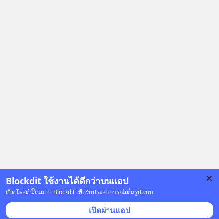
OA ด.ดล Blog คลิกเลย -->
https://lin.ee/aMEkyNA
========================= 📣
สนับสนุนโดย 📣
=========================
เครียด หลับยาก ผมอยากแนะนำ
ผลิตภัณฑ์เสริมอาหาร Diip CBD ช่วย
บรรเทาความเครียด ลดความวิตกกังวล
เพิ่มการผ่อนคลาย ซึ่งช่วยให้การนอน
หลับมีประสิทธิภาพมากยิ่งขึ้น 📍 สนใจ
สั่งซื้อสินค้า Diip CBD 💬 LINE :
@diipgeek 🔗 หรือกดลิงก์
https://lin.ee/U91Fzyz
Blockdit ใช้งานได้ดีกว่าบนแอป
เปิดโพสต์นี้ในแอป Blockdit เพื่อรับประสบการณ์เต็มรูปแบบ
โฆษณา
เปิดผ่านแอป