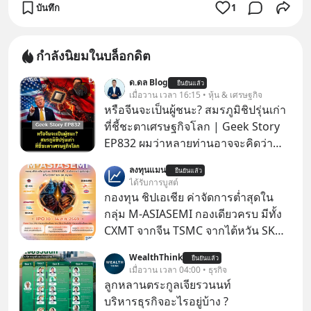
บันทึก
1
กำลังนิยมในบล็อกดิต
ด.ดล Blog
ยืนยันแล้ว
เมื่อวาน เวลา 16:15 • หุ้น & เศรษฐกิจ
หรือจีนจะเป็นผู้ชนะ? สมรภูมิชิปรุ่นเก่า
ที่ชี้ชะตาเศรษฐกิจโลก | Geek Story
EP832 ผมว่าหลายท่านอาจจะคิดว่า
สงครามชิปมีแค่เรื่อง AI ล้ำๆ ใช่ไหม?
ลงทุนแมน
ยืนยันแล้ว
คิดใหม่ได้เลยครับ! ในขณะที่โลกโฟกัส
ได้รับการบูสต์
ชิป 3 นาโนเมตร แต่จีนกำลังเดินเกมที่
กองทุน ชิปเอเชีย ค่าจัดการต่ำสุดใน
น่ากลัวกว่า โดยการเข้ายึดครองตลาด
กลุ่ม M-ASIASEMI กองเดียวครบ มีทั้ง
‘Legacy Chips’ หรือชิปรุ่นเก่า ฟังดูไร้
CXMT จากจีน TSMC จากไต้หวัน SK
ค่า แต่มันคือหัวใจที่ซ่อนอยู่ในรถยนต์
Hynix จากเกาหลีใต้ Kioxia จากญี่ปุ่น
WealthThink
EV, อุปกรณ์การแพทย์ ไปจนถึง
ยืนยันแล้ว
เมื่อวาน เวลา 04:00 • ธุรกิจ
ขีปนาวุธ! จีนกำลังใช้ ‘Playbook’ เดิมที่
ลูกหลานตระกูลเจียรวนนท์
เคยใช้ถล่มตลาดโซล่าเซลล์มาแล้ว คือ
บริหารธุรกิจอะไรอยู่บ้าง ?
การทุ่มเงินอุดหนุนมหาศาลจนราคาพัง