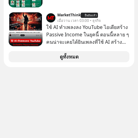
ทลาย ถ้าตะวันตกแก้เกมไม่ได้ อเมริกา
อาจต้องยอมจำนนและส่งมอบกุญแจ
MarketThink
ยืนยันแล้ว
เมื่อวาน เวลา 03:00 • ธุรกิจ
ควบคุมโลกฮาร์ดแวร์ให้คู่แข่งอย่าง
ใช้ AI ทำเพลงลง YouTube ไอเดียสร้าง
ถาวร สงครามที่โลกมองข้ามนี้ดุเดือด
Passive Income ในยุคนี้ ตอนนี้หลาย ๆ
แค่ไหน? เลือกฟังกันได้เลยนะครับ อย่า
คนน่าจะเคยได้ยินเพลงที่ใช้ AI สร้าง
ลืมกด Follow ติดตาม PodCast ช่อง
ผ่านหูกันมาบ้าง เช่น เพลง “ไม่มีใคร
Geek Forever’s Podcast ของผมกัน
รู้ตัวเรา” จากช่องชื่อว่า UNHEARD
ดูทั้งหมด
ด้วยนะครับ 🎧 ฟังผ่าน Spotify :
MUSIC ที่ตอนนี้มียอดรับชมกว่า 26
https://tinyurl.com/mr39sd7c 🎧 ฟัง
ล้านครั้งแล้ว
ผ่าน Apple Podcast :
https://bit.ly/4g4xDwF 🎧 ฟังผ่าน
Podbean : https://bit.ly/4fTUURS 🎧
ฟังผ่าน Youtube :
https://youtu.be/EUAWRVSAiXA The
original article appeared here
https://www.tharadhol.com/geek-
story-ep832-or-will-china-win/
ติดตามสาระดี ๆ อัพเดททุกวันผ่าน Line