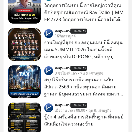
วิกฤตการเงินรอบนี้ อาจใหญ่กว่าที่คุณ
คิด? สรุปบทสัมภาษณ์ Ray Dalio | MM
EP.2723 วิกฤตการเงินรอบนี้อาจไม่ได้
เหมือนทุกครั้งที่เราเคยเจอ เมื่อ Ray
ลงทุนแมน
ยืนยันแล้ว
Dalio ชายผู้เคยทำนายวิกฤตเศรษฐกิจ
ได้รับการบูสต์
มาแล้วหลายต่อหลายครั้ง ออกมาส่ง
งานใหญ่ที่สุดของ ลงทุนแมน ปีนี้ ลงทุน
สัญญาณเตือนระเบิดเวลาลูกใหม่ที่
แมน SUMMIT 2026 ในงานนี้จะมี
กำลังก่อตัวขึ้น จาก "ระเบิดหนี้สิน
เจ้าของธุรกิจ Dr.PONG, หมึกกรุบ,
มหาศาล" ผสานเข้ากับ "ฟองสบู่กระแส
Srichand, Jones’ Salad, LA GLACE,
ลงทุนแมน
AI" ที่ผู้คนกำลังแห่ไล่ราคาอย่างบ้าคลั่ง
ยืนยันแล้ว
Fastwork, MizuMi, KARMART, อิชิตัน
3 ชั่วโมงที่แล้ว • หุ้น & เศรษฐกิจ
บทเรียนจากประวัติศาสตร์ 500 ปี บอก
มาแชร์ความรู้การสร้างธุรกิจ
สรุปวิธีบริหารภาษีลงทุนนอก ฉบับ
อะไรเรา? ระเบียบโลกกำลังจะเปลี่ยน
อัปเดต 2569 ภาษีลงทุนนอก คิดตาม
มือไปในทิศทางไหน? และเราควรรับมือ
ฐานภาษีบุคคลธรรมดา นั่นหมายความ
อย่างไรก่อนที่ทุกอย่างจะสายเกินไป?
ว่าถ้าเรามีกำไร 100,000 บาท
ร่วมเจาะลึกบทวิเคราะห์และข้อคิดการ
ลงทุนแมน
ยืนยันแล้ว
เมื่อวาน เวลา 08:00 • หุ้น & เศรษฐกิจ
เงินฉบับ Dalio กันได้ใน EP. นี้
รู้จัก 4 เครื่องมือการเงินพื้นฐาน ที่มนุษย์
#RayDalio #สรุปบทเรียน #การเงินการ
เงินเดือนไม่ควรมองข้าม
ลงทุน #MissionToTheMoon