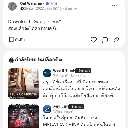
Oat Wanchai
•
ติดตาม
26 มี.ค. 2023 เวลา 03:10 • ถ่ายภาพ
Download "Google​ lens"
ส่องแล้วจะได้คำตอบครับ
บันทึก
กำลังนิยมในบล็อกดิต
WealthThink
ยืนยันแล้ว
7 ชั่วโมงที่แล้ว • ธุรกิจ
สรุป 7 ข้อ เรื่องภาษี ที่คนขายของ
ออนไลน์ แล้วไม่อยากโดนภาษีย้อนหลัง
ต้องรู้ ภาษีย้อนหลังคือฝันร้าย ที่พ่อค้า
แม่ค้าคนไหนก็คงไม่อยากพบเจอ
ลงทุนแมน
ยืนยันแล้ว
ได้รับการบูสต์
โอกาสในหุ้น AI จีนที่มาแรง
MEGA10AICHINA คัดเลือกหุ้นใหม่ 9