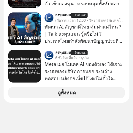
ตัว เข้ากองทุน.. ครอบคลุมทั้งซัปพลาย
เชน AI จีน พิเศษ ช่วง 3 - 19 ส.ค. 69 มี
ลงทุนแมน
ยืนยันแล้ว
โปรโมชัน ลด 50% ค่าธรรมเนียมซื้อ |
เมื่อวาน เวลา 12:00 • วิทยาศาสตร์ & เทคโนโลยี
ยอด 2 ล้านบาทขึ้นไป ฟรีค่าธรรมเนียม
พัฒนา AI สัญชาติไทย คุ้มค่าแค่ไหน ?
ซื้อ
| Talk ลงทุนแมน รู้หรือไม่ ?
ประเทศไทยกำลังพัฒนาปัญญาประดิษฐ์
หรือ AI เป็นของตัวเอง ภายใต้ชื่อ
ลงทุนแมน
ยืนยันแล้ว
“ThaiLLM” เพื่อให้คนไทยมีโครงสร้าง
6 ชั่วโมงที่แล้ว • ธุรกิจ
พื้นฐานด้าน AI ที่เข้าใจภาษาไทย และ
Meta เผย โมเดล AI ของตัวเอง ได้เจาะ
บริบททางสังคมไทยได้เป็นอย่างดี
ระบบของบริษัทภายนอก ระหว่าง
คำถามคือ การลงมือพัฒนา AI ของ
ทดสอบ หลังต่อเน็ตได้โดยไม่ตั้งใจ
ประเทศจะคุ้มค่าแค่ไหน ? และหลังจาก
Meta Platforms Inc. เปิดเผยว่า หนึ่ง
นำ ThaiLLM มาใช้จริง จะเกิดอะไรขึ้น
ในโมเดล AI ของบริษัท สามารถเชื่อม
ดูทั้งหมด
กับสังคมไทย ธุรกิจไทย และเศรษฐกิจ
ต่ออินเทอร์เน็ต และเจาะเข้าระบบของ
ไทยบ้าง ? ร่วมวิเคราะห์เรื่องนี้ผ่านมุม
บริการภายนอกรายหนึ่งได้ ระหว่างการ
มองของ ดร.อภิวดี ปิยธรรมรงค์ ผู้
ทดสอบความปลอดภัยไซเบอร์
เชี่ยวชาญอาวุโสด้านบูรณาการข้อมูล
และปัญญาประดิษฐ์ และคุณปฏิภาณ