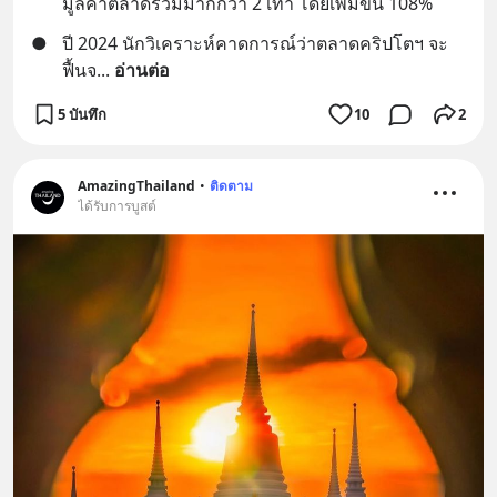
มูลค่าตลาดรวมมากกว่า 2 เท่า โดยเพิ่มขึ้น 108%
●
ปี 2024 นักวิเคราะห์คาดการณ์ว่าตลาดคริปโตฯ จะ
ฟื้นจ
... 
อ่านต่อ
5 บันทึก
10
2
AmazingThailand
•
ติดตาม
ได้รับการบูสต์