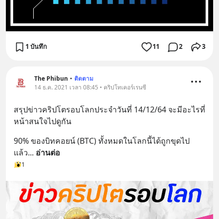
1 บันทึก
11
2
3
The Phibun
•
ติดตาม
14 ธ.ค. 2021 เวลา 08:45 • คริปโทเคอร์เรนซี
สรุปข่าวคริปโตรอบโลกประจำวันที่ 14/12/64 จะมีอะไรที่
หน้าสนใจไปดูกัน
90% ของบิทคอยน์ (BTC) ทั้งหมดในโลกนี้ได้ถูกขุดไป
แล้ว
... 
อ่านต่อ
1