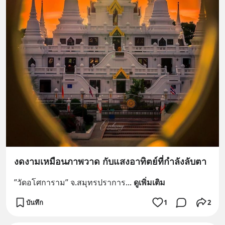
งดงามเหมือนภาพวาด กับแสงอาทิตย์ที่กำลังลับตา
”วัดอโศการาม” จ.สมุทรปราการ
... 
ดูเพิ่มเติม
บันทึก
1
2