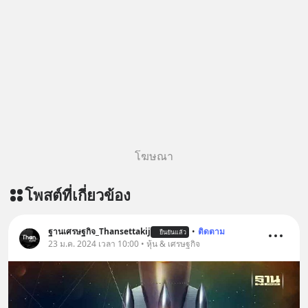
โฆษณา
โพสต์ที่เกี่ยวข้อง
ฐานเศรษฐกิจ_Thansettakij
•
ติดตาม
ยืนยันแล้ว
23 ม.ค. 2024 เวลา 10:00 • หุ้น & เศรษฐกิจ