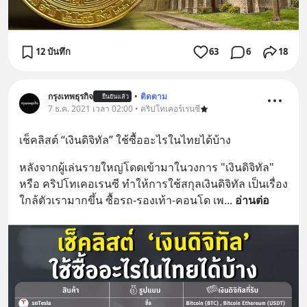
12 บันทึก
63
6
18
กรุงเทพธุรกิจ
•
ติดตาม
ยืนยันแล้ว
7 ธ.ค. 2021 เวลา 02:00 • คริปโทเคอร์เรนซี
เช็คลิสต์ “เงินดิจิทัล” ใช้ซื้ออะไรในไทยได้บ้าง
หลังจากผู้เล่นรายใหญ่โดดเข้ามาในวงการ "เงินดิจิทัล" 
หรือ คริปโทเคอเรนซี ทำให้การใช้สกุลเงินดิจิทัล เป็นเรื่อง
ใกล้ตัวเรามากขึ้น ซื้อรถ-รองเท้า-คอนโด เพ
... 
อ่านต่อ