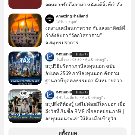
จดหมายรักถึงอาม่า หนังแต้จิ๋วที่กำลัง
โด่งดังทั่วโลกอยู่ในตอนนี้ เหตุเกิดจาก
AmazingThailand
ป๊าผมเห็นโปสเตอร์หนังเรื่องนี้หลาย
ได้รับการบูสต์
เดือนก่อนและอยากดูมาก ด้วยเพราะว่า
งดงามเหมือนภาพวาด กับแสงอาทิตย์ที่
อากงก็มาจากเมืองจีน ป๊าก็พูดแต้จิ๋วได้
กำลังลับตา ”วัดอโศการาม”
มีเรื่องราวมีความผูกพันที่ได้ยินตั้งแต่
จ.สมุทรปราการ
เด็ก
ลงทุนแมน
ยืนยันแล้ว
วันนี้ เวลา 03:30 • หุ้น & เศรษฐกิจ
สรุปวิธีบริหารภาษีลงทุนนอก ฉบับ
อัปเดต 2569 ภาษีลงทุนนอก คิดตาม
ฐานภาษีบุคคลธรรมดา นั่นหมายความ
ว่าถ้าเรามีกำไร 100,000 บาท
ลงทุนแมน
ยืนยันแล้ว
4 ชั่วโมงที่แล้ว • หุ้น & เศรษฐกิจ
สรุปสิ่งที่ต้องรู้ แต่ไม่ค่อยมีใครบอก เมื่อ
ถึงวัยที่เริ่มซื้อ RMF เพื่อลดหย่อนภาษี |
ลงทุนแมนจะเล่าให้ฟัง เมื่อเข้าสู่วัย
ทำงานและเริ่มมีรายได้ถึงเกณฑ์เสีย
ภาษี หลายคนมักได้รับคำแนะนำให้
ดูทั้งหมด