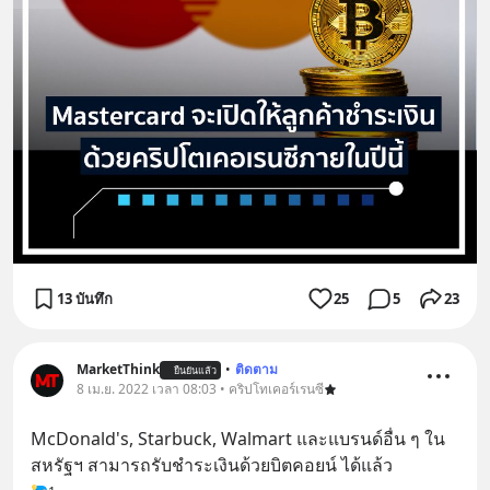
13 บันทึก
25
5
23
MarketThink
•
ติดตาม
ยืนยันแล้ว
8 เม.ย. 2022 เวลา 08:03 • คริปโทเคอร์เรนซี
McDonald's, Starbuck, Walmart และแบรนด์อื่น ๆ ใน
สหรัฐฯ สามารถรับชำระเงินด้วยบิตคอยน์ ได้แล้ว