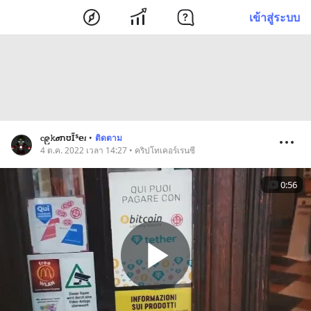
เข้าสู่ระบบ
ⲥ၉𝚔𝝈ﬨʊĨᔆ𝗲𝑡
•
ติดตาม
4 ต.ค. 2022 เวลา 14:27 • คริปโทเคอร์เรนซี
0:56