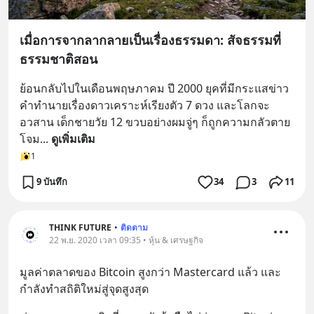
เมื่อการจากลากลายเป็นเรื่องธรรมดา: สัจธรรมที่
ธรรมชาติสอน
ย้อนกลับไปในเดือนพฤษภาคม ปี 2000 ยุคที่มีกระแสข่าว
คำทำนายเรื่องดาวเคราะห์เรียงตัว 7 ดวง และโลกจะ
อวสาน เด็กชายวัย 12 ขวบอย่างผมจู่ๆ ก็ถูกความกลัวตาย
โจม
... 
ดูเพิ่มเติม
1
9 บันทึก
34
3
11
THINK FUTURE
•
ติดตาม
22 พ.ย. 2020 เวลา 09:35 • หุ้น & เศรษฐกิจ
มูลค่าตลาดของ Bitcoin สูงกว่า Mastercard แล้ว และ
กำลังทำสถิติใหม่สู่จุดสูงสุด