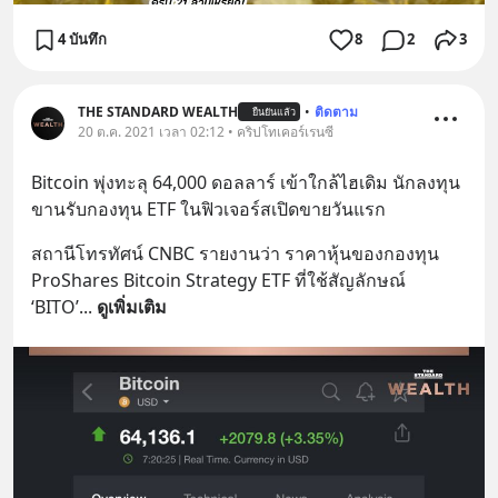
4 บันทึก
8
2
3
THE STANDARD WEALTH
•
ติดตาม
ยืนยันแล้ว
20 ต.ค. 2021 เวลา 02:12 • คริปโทเคอร์เรนซี
Bitcoin พุ่งทะลุ 64,000 ดอลลาร์ เข้าใกล้ไฮเดิม นักลงทุน
ขานรับกองทุน ETF ในฟิวเจอร์สเปิดขายวันแรก
สถานีโทรทัศน์ CNBC รายงานว่า ราคาหุ้นของกองทุน 
ProShares Bitcoin Strategy ETF ที่ใช้สัญลักษณ์ 
‘BITO’
... 
ดูเพิ่มเติม