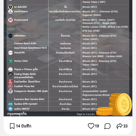
14 บันทึก
19
33