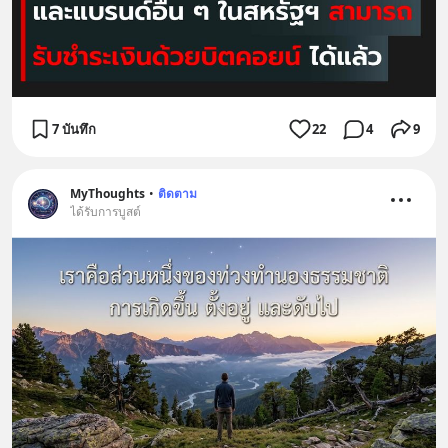
7 บันทึก
22
4
9
MyThoughts
•
ติดตาม
ได้รับการบูสต์