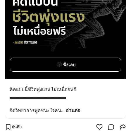
ฟังเลย
คิดเเบบนี้ชีวิตพุ่งเเรง ไม่เหนื่อยฟรี
▃▃▃▃▃▃▃▃▃▃▃▃▃▃▃▃
จิตวิทยาการพูดชนะใจคน
... 
อ่านต่อ
บันทึก