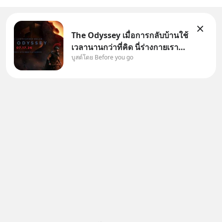
The Odyssey เมื่อการกลับบ้านใช้
เวลานานกว่าที่คิด นี่ร่างกายเรา
บูสต์โดย Before you go
ต้องการกลับบ้านจริงหรือ
(SPOILED ALERT!!!) 🔥 264.1