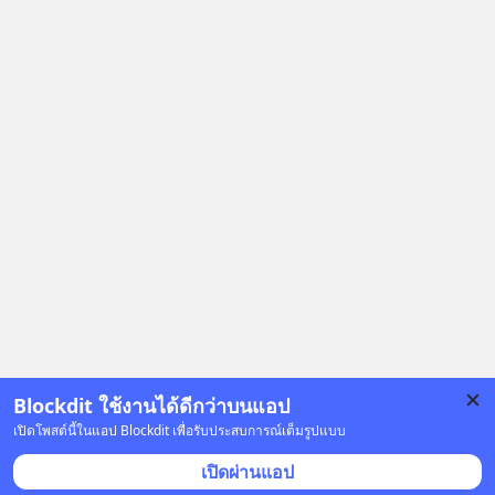
Blockdit ใช้งานได้ดีกว่าบนแอป
เปิดโพสต์นี้ในแอป Blockdit เพื่อรับประสบการณ์เต็มรูปแบบ
โฆษณา
เปิดผ่านแอป