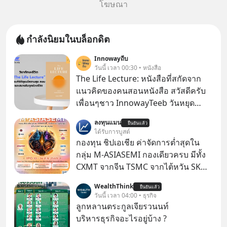
โฆษณา
กำลังนิยมในบล็อกดิต
Innowayถีบ
วันนี้ เวลา 00:30 • หนังสือ
The Life Lecture: หนังสือที่สกัดจาก
แนวคิดของคนสอนหนังสือ สวัสดีครับ
เพื่อนๆชาว InnowayTeeb วันหยุด
สบายๆ วันนี้แอดเพิ่งจะอ่านหนังสือที่น่า
ลงทุนแมน
ยืนยันแล้ว
สนใจจบแล้วเกิดคำถามว่า
ได้รับการบูสต์
กองทุน ชิปเอเชีย ค่าจัดการต่ำสุดใน
กลุ่ม M-ASIASEMI กองเดียวครบ มีทั้ง
CXMT จากจีน TSMC จากไต้หวัน SK
Hynix จากเกาหลีใต้ Kioxia จากญี่ปุ่น
WealthThink
ยืนยันแล้ว
วันนี้ เวลา 04:00 • ธุรกิจ
ลูกหลานตระกูลเจียรวนนท์
บริหารธุรกิจอะไรอยู่บ้าง ?