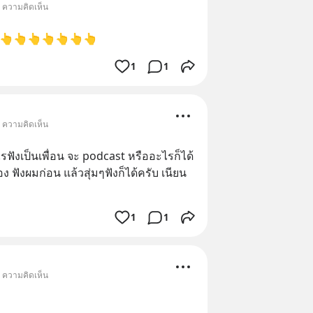
• ความคิดเห็น
👆👆👆👆👆👆👆👆
1
1
• ความคิดเห็น
รฟังเป็นเพื่อน จะ podcast หรืออะไรก็ได้ 
อง ฟังผมก่อน แล้วสุ่มๆฟังก็ได้ครับ เนียน
1
1
• ความคิดเห็น