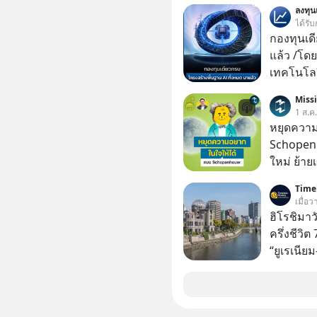
เรื่องเล็ก
ลงทุ
เกิดจากกา
ได้รับ
มากมาย ซึ
กองทุนเด
ต่างได้ชั
แล้ว /โดย
ใจมากแค่ไหน แต่อิสรภาพ อำนา
เทคโนโลย
สิทธิเลือ
เคลื่อนห
Miss
จะรับมือ
ชีวิตของผ
1 ส.ค
แคสต์ 5M EP. นี้ #goodtim
หยุดความ
#missio
Schopenh
ใหม่ ย้าย
เคยสงสัย
Timel
ความสุขนั้นกล
เมื่อ
ฐานของมน
ฮิโรชิมาว
ปรัชญาชาว
ครึ่งชีวิ
ก่อน แล้
“ยูเรเนีย
ความสุขที
อันตรายไป
สต์ 5M EP. นี้ #goodtime #5min
หลักที่ทำ
#missio
ทิ้งระเบิด