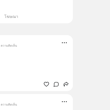
โฆษณา
• ความคิดเห็น
• ความคิดเห็น