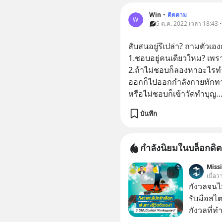
Win
•
ติดตาม
W
5 ต.ค. 2022 เวลา 18:43 
สับสนอยู่รึเปล่า? ถามตัวเอ
1.ชอบอยู่คนเดียวใหม? เพร
2.ถ้าไม่ชอบก็ลองหาอะไรทำ
ออกก็ไปออกกำลังกายทักทา
หรือไม่ชอบก็เข้าวัดทำบุญ
..
บันทึก
กำลังนิยมในบล็อกดิต
Miss
เมื่อ
กังวลจนไม
รับมือสไ
กังวลที่ทำ