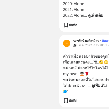
2020: Alone
2021: Alone
2022: Alone
... 
ดูเพิ่มเติม
บันทึก
นภารัตน์ พงศ์สาวิตร
•
ติดต
น
5 ต.ค. 2022 เวลา 20:31 
คำว่าเพื่อนรอบๆตัวของคุณไ
เพื่อนเลยหรอคะ…?!!..🙄😳
หนักจนไม่อาจไว้ใจใครได้ไ
my own..🧑🏻‍🦱🌹
ขอโทษนะคะที่ไม่ได้ตอบคำ
ได้มักจะมีเวลา
... 
ดูเพิ่มเติม
1
บันทึก