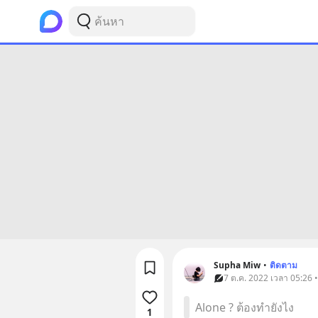
Supha Miw
•
ติดตาม
7 ต.ค. 2022 เวลา 05:26 
Alone ? ต้องทำยังไง
1