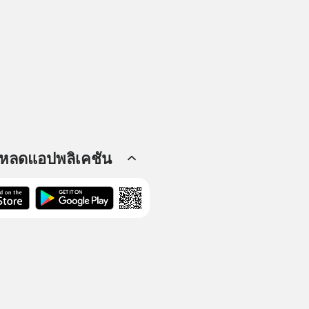
โหลดแอปพลิเคชัน