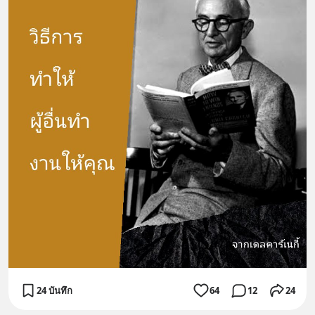
24 บันทึก
64
12
24