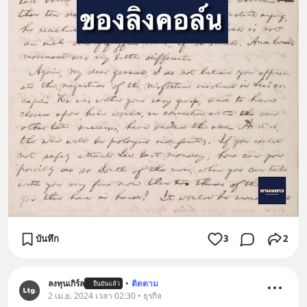
บันทึก
3
2
ลงทุนเกิร์ล
•
ติดตาม
ยืนยันแล้ว
2 เม.ย. 2024 เวลา 02:30 • ธุรกิจ