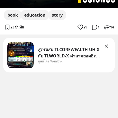
book
education
story
23 บันทึก
29
1
14
สูตรผสม TLCOREWEALTH-UH-X
กับ TLWORLD-X คำถามยอดฮิตที่
บูสต์โดย WealthX
คนใช้ WealthX ถามเข้ามา