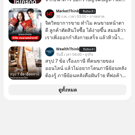
ให้กดลิงก์โน่นนี่ หรือสแกนคิวอาร์โค้ด
MarketThink
ยืนยันแล้ว
ทันที มาฟัง “ป้าเก๋าเล่ากลโกง” เพื่อรู้ทัน
30 ก.ค. เวลา 03:00 • การตลาด
มุกหลอกลวงในคราบความน่าเชื่อถือ
จิตวิทยาการขาย ทำไม คนขายหน้าตา
กันค่ะ #แก้เกมกลโกง #ป้าเก๋าเล่ากล
ดี ลูกค้าตัดสินใจซื้อ ได้ง่ายขึ้น สมมติว่า
โกง #LivesSustainably #อยู่อย่าง
เราเพิ่งออกกำลังกายเสร็จ แล้วหิวน้ำ
ยั่งยืน #CyberSecurity #ป้าเก๋า
มาก ๆ แล้วเจอร้านขายน้ำอยู่สองร้านที่
WealthThink
#FraudEducation #FinancialLiteracy
ยืนยันแล้ว
ขายของเหมือนกันทุกอย่าง
วันนี้ เวลา 04:00 • ธุรกิจ
#DigitalBankWithHumanTouch
สรุป 7 ข้อ เรื่องภาษี ที่คนขายของ
ออนไลน์ แล้วไม่อยากโดนภาษีย้อนหลัง
ต้องรู้ ภาษีย้อนหลังคือฝันร้าย ที่พ่อค้า
แม่ค้าคนไหนก็คงไม่อยากพบเจอ
ดูทั้งหมด