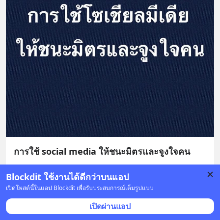
การใช้ social media ให้ชนะมิตรและจูงใจคน
มีหลายครั้งมากๆที่น้องๆผู้กำลังโด่งดังและกำลังจะประสบ
Blockdit ใช้งานได้ดีกว่าบนแอป
ความสำเร็จในวงการบันเทิง แล้วถูกขุด ถูกแฉ จากโพสต์
เปิดโพสต์นี้ในแอป Blockdit เพื่อรับประสบการณ์เต็มรูปแบบ
ที่เคยลงเคยเขียนใน social media เมื่อหลายปีก่อน
... 
อ่าน
เปิดผ่านแอป
ต่อ