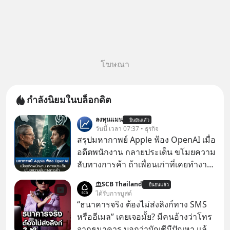
โฆษณา
กำลังนิยมในบล็อกดิต
ลงทุนแมน
ยืนยันแล้ว
วันนี้ เวลา 07:37 • ธุรกิจ
สรุปมหากาพย์ Apple ฟ้อง OpenAI เมื่อ
อดีตพนักงาน กลายประเด็น ขโมยความ
ลับทางการค้า ถ้าเพื่อนเก่าที่เคยทำงาน
ด้วยกัน ทักมาขอให้เราช่วยหาไฟล์งาน
SCB Thailand
ยืนยันแล้ว
เก่าที่เขาเคยทำไว้ ตอนยังอยู่บริษัท
ได้รับการบูสต์
เดียวกัน
“ธนาคารจริง ต้องไม่ส่งลิงก์ทาง SMS
หรืออีเมล” เคยเจอมั้ย? มีคนอ้างว่าโทร
จากธนาคาร บอกว่าบัญชีมีปัญหา แล้ว