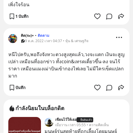
เพิ่งใจร้อน
1 บันทึก
คิด(จะ)+
•
ติดตาม
9 ต.ค. 2022 เวลา 04:37 • หุ้น & เศรษฐกิจ
หนีไปครับ,พอถึงจังหวะตวงสูงสุดแล้ว,วงจะแตก เงินจะสูญ
เปล่า เหมือนที่ออกข่าว ทั้งcoin&เทรดเดี๋ยวขึ้น-ลง จนไร้
ราคา เหมือนแมงเม่าบินเข้ากองไฟเลย ไม่มีใครเข็ดแปลก
มาก
บันทึก
กำลังนิยมในบล็อกดิต
เขียนไว้ให้เธอ
ยืนยันแล้ว
เมื่อวาน เวลา 05:55 • ความคิดเห็น
มนุษย์รุ่นสุดท้ายที่ถูกเลี้ยงโดยมนุษย์