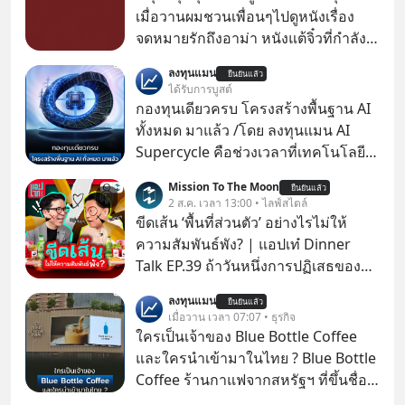
เมื่อวานผมชวนเพื่อนๆไปดูหนังเรื่อง
จดหมายรักถึงอาม่า หนังแต้จิ๋วที่กำลัง
โด่งดังทั่วโลกอยู่ในตอนนี้ เหตุเกิดจาก
ลงทุนแมน
ยืนยันแล้ว
ป๊าผมเห็นโปสเตอร์หนังเรื่องนี้หลาย
ได้รับการบูสต์
เดือนก่อนและอยากดูมาก ด้วยเพราะว่า
กองทุนเดียวครบ โครงสร้างพื้นฐาน AI
อากงก็มาจากเมืองจีน ป๊าก็พูดแต้จิ๋วได้
ทั้งหมด มาแล้ว /โดย ลงทุนแมน AI
มีเรื่องราวมีความผูกพันที่ได้ยินตั้งแต่
Supercycle คือช่วงเวลาที่เทคโนโลยี
เด็ก
ปัญญาประดิษฐ์ จะกลายเป็นตัวขับ
Mission To The Moon
ยืนยันแล้ว
เคลื่อนหลัก ของการเติบโตทาง
2 ส.ค. เวลา 13:00 • ไลฟ์สไตล์
เศรษฐกิจ และวิถีชีวิตของผู้คนอย่าง
ขีดเส้น ‘พื้นที่ส่วนตัว’ อย่างไรไม่ให้
ยาวนานต่อจากนี้
ความสัมพันธ์พัง? | แอปเท๋ Dinner
Talk EP.39 ถ้าวันหนึ่งการปฏิเสธของ
เราทำให้อีกฝ่ายรู้สึกเจ็บปวด คิดว่าเรา
ลงทุนแมน
ยืนยันแล้ว
ตั้งกำแพงใส่และมองว่าเราเห็นแก่ตัวทั้ง
เมื่อวาน เวลา 07:07 • ธุรกิจ
ที่เราเองก็ไม่เคยปฏิเสธใครอย่างนี้มา
ใครเป็นเจ้าของ Blue Bottle Coffee
ก่อน แต่พอตั้งใจจะ ‘สร้างขอบเขต’ เพื่อ
และใครนำเข้ามาในไทย ? Blue Bottle
ตัวเองดูสักครั้ง กลับทำให้เกิดรอยร้าว
Coffee ร้านกาแฟจากสหรัฐฯ ที่ขึ้นชื่อ
ในความสัมพันธ์เสียอย่างนั้น โดยราย
เรื่องความพิถีพิถัน กำลังจะเปิดสาขา