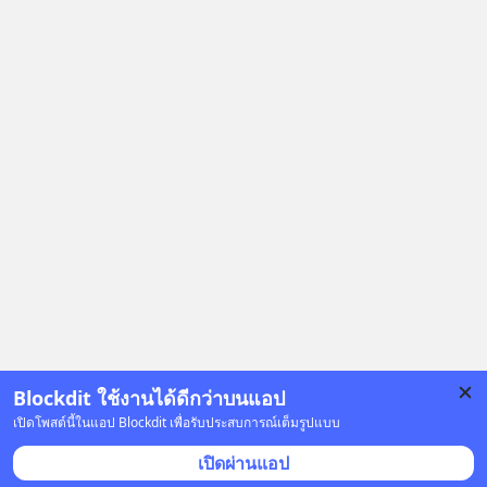
ให้พ้นทางกันแน่? และทำไมจุดจบของ
เรื่องนี้ ถึงเป็นการฆาตกรรมแบบสโลว์
โมชันที่ไม่มีแม้แต่ศพให้เห็น? เลือกฟัง
กันได้เลยนะครับ อย่าลืมกด Follow
ติดตาม PodCast ช่อง Geek Forever’s
Podcast ของผมกันด้วยนะครับ 🎧 ฟัง
ผ่าน Spotify : https://bit.ly/4g4SW17
🎧 ฟังผ่าน Apple Podcast :
https://bit.ly/4cw7rdh 🎧 ฟังผ่าน
Podbean : https://bit.ly/4hVgqrY 🎧
ฟังผ่าน Youtube :
https://youtu.be/Jj3neoUL72g The
original article appeared here
https://www.tharadhol.com/geek-
story-ep833-or-is-mysql-really-
Blockdit ใช้งานได้ดีกว่าบนแอป
dying/ ติดตามสาระดี ๆ อัพเดททุกวัน
เปิดโพสต์นี้ในแอป Blockdit เพื่อรับประสบการณ์เต็มรูปแบบ
ผ่าน Line OA ด.ดล Blog คลิกเลย -->
โฆษณา
เปิดผ่านแอป
https://lin.ee/aMEkyNA