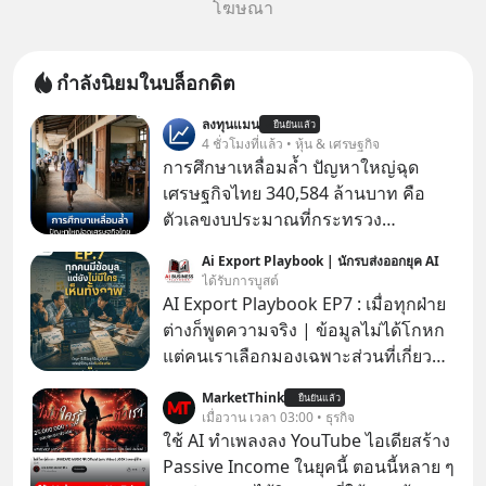
โฆษณา
กำลังนิยมในบล็อกดิต
ลงทุนแมน
ยืนยันแล้ว
4 ชั่วโมงที่แล้ว • หุ้น & เศรษฐกิจ
การศึกษาเหลื่อมล้ำ ปัญหาใหญ่ฉุด
เศรษฐกิจไทย 340,584 ล้านบาท คือ
ตัวเลขงบประมาณที่กระทรวง
ศึกษาธิการ ได้รับจัดสรรในงบประมาณ
Ai Export Playbook | นักรบส่งออกยุค AI
รายจ่ายประจำปี 2568 ซึ่งมากที่สุดเป็น
ได้รับการบูสต์
อันดับ 2 รองจากกระทรวงการคลัง
AI Export Playbook EP7 : เมื่อทุกฝ่าย
ต่างก็พูดความจริง | ข้อมูลไม่ได้โกหก
แต่คนเราเลือกมองเฉพาะส่วนที่เกี่ยวกับ
ตัวเองเสมอ
MarketThink
ยืนยันแล้ว
เมื่อวาน เวลา 03:00 • ธุรกิจ
ใช้ AI ทำเพลงลง YouTube ไอเดียสร้าง
Passive Income ในยุคนี้ ตอนนี้หลาย ๆ