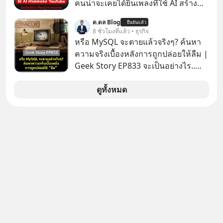
คนน่าจะเคยได้ยินเพลงที่ใช้ AI สร้าง
ผ่านหูกันมาบ้าง เช่น เพลง “ไม่มีใคร
ด.ดล Blog
ยืนยันแล้ว
รู้ตัวเรา” จากช่องชื่อว่า UNHEARD
8 ชั่วโมงที่แล้ว • ธุรกิจ
MUSIC ที่ตอนนี้มียอดรับชมกว่า 26
หรือ MySQL จะตายแล้วจริงๆ? ค้นหา
ล้านครั้งแล้ว
ความจริงเบื้องหลังการถูกปล่อยให้ลืม |
Geek Story EP833 จะเป็นอย่างไร..
เมื่อซอฟต์แวร์ฟรีที่หล่อเลี้ยงเว็บไซต์
กว่าครึ่งโลก ถูกมหาเศรษฐีคู่แข่งทุ่มเงิน
ดูทั้งหมด
ซื้อกิจการไป? นี่คือเรื่องจริงของ
MySQL ฐานข้อมูลระดับตำนานที่
โปรแกรมเมอร์คนหนึ่งใช้เวลา 27 ปี
ปลุกปั้นและตั้งชื่อตามลูกสาวของตัวเอง
เมื่อรู้ว่าผลงานชิ้นเอกกำลังจะตกไปอยู่
ในมือของอาณาจักรที่จ้องจะทำลายมัน
เขาถึงขั้นต้องเขียนจดหมายเปิดผนึก
ขอร้องคนทั้งอินเทอร์เน็ตให้ช่วยหยุดยั้ง
ดีลนี้! เกิดอะไรขึ้นหลังจากการควบรวม
กิจการครั้งประวัติศาสตร์? ยักษ์ใหญ่
ตั้งใจซื้อไปพัฒนาต่อ หรือแค่ซื้อไป “ฆ่า”