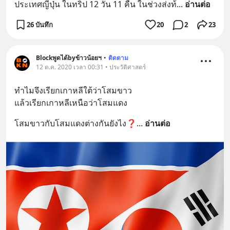
ประเทศญี่ปุ่น ในทริป 12 วัน 11 คืน ในช่วงส่งท้
... 
อ่านต่อ
26 บันทึก
20
2
23
Blockพูดได้byข้าวน้อยฯ
•
ติดตาม
12 ต.ค. 2020 เวลา 00:31 • ประวัติศาสตร์
ทำไมจึงเรียกเกาหลีใต้ว่าโสมขาว
แล้วเรียกเกาหลีเหนือว่าโสมแดง
โสมขาวกับโสมแดงต่างกันยังไง❓
... 
อ่านต่อ