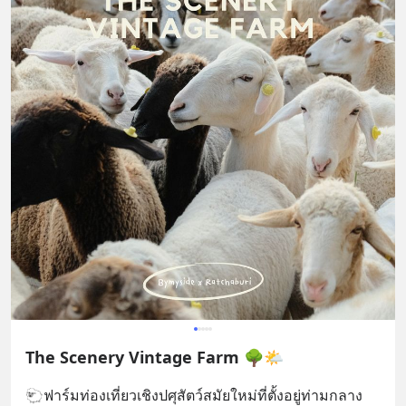
The Scenery Vintage Farm 🌳🌤️
🐑ฟาร์มท่องเที่ยวเชิงปศุสัตว์สมัยใหม่ที่ตั้งอยู่ท่ามกลาง