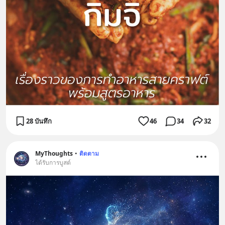
28 บันทึก
46
34
32
MyThoughts
•
ติดตาม
ได้รับการบูสต์