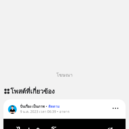
Geek Forever’s Podcast ของผมกัน
ด้วยนะครับ 🎧 ฟังผ่าน Spotify :
https://tinyurl.com/mr39sd7c 🎧 ฟัง
ผ่าน Apple Podcast :
https://bit.ly/4yVPIpg 🎧 ฟังผ่าน
Podbean : https://bit.ly/4hr2jL3 🎧
ฟังผ่าน Youtube :
https://youtu.be/B6IZDYopZLw The
original article appeared here
https://www.tharadhol.com/geek-
story-ep831-who-killed-harman-
โฆษณา
kardon/ ติดตามสาระดี ๆ อัพเดททุกวัน
ผ่าน Line OA ด.ดล Blog คลิกเลย -->
โพสต์ที่เกี่ยวข้อง
https://lin.ee/aMEkyNA
=========================
สนับสนุนโดย Inspire English
ปั่นเรื่อง เป็นภาพ
•
ติดตาม
9 ม.ค. 2023 เวลา 06:39 • อาหาร
========================= 📍กด
รับสิทธิ์ทดลองเรียนฟรี! กับ Inspire
English ที่นี่ : inspire-