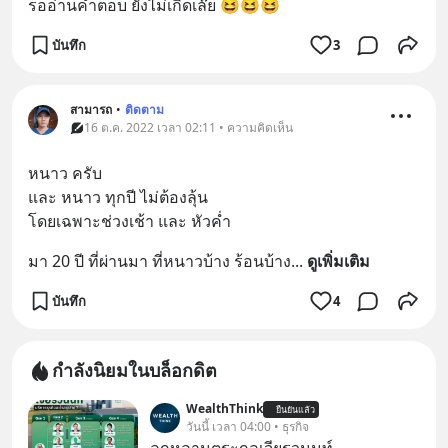
รออ่านคำตอบ ยังไม่เกิดเล๊ย 😆😆😆
บันทึก
3
สามารถ
•
ติดตาม
16 ต.ค. 2022 เวลา 02:11 • ความคิดเห็น
หนาว ครับ
และ หนาว ทุกปี ไม่ต้องลุ้น
โดยเฉพาะช่วงเช้า และ หัวค่ำ
มา 20 ปี ที่ผ่านมา ที่หนาวบ้าง ร้อนบ้าง
... 
ดูเพิ่มเติม
บันทึก
4
กำลังนิยมในบล็อกดิต
WealthThink
ยืนยันแล้ว
วันนี้ เวลา 04:00 • ธุรกิจ