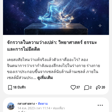
จักรวาลในความว่างเปล่า: วิทยาศาสตร์ ธรรมะ
และการไม่ยึดติด
เคยสงสัยไหมว่าแท้จริงแล้วตัวเราคืออะไร? ลอง
จินตนาการว่าเรากำลังมองลึกลงไปในร่างกาย ร่างกาย
ของเราประกอบขึ้นจากเซลล์นับล้านล้านเซลล์ ภายใน
เซลล์มีส่วนประ
... 
ดูเพิ่มเติม
18 บันทึก
37
2
20
กลางสายทาง
•
ติดตาม
14 ส.ค. 2023 เวลา 11:14 • ท่องเที่ยว