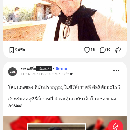
บันทึก
16
10
ลงทุนเกิร์ล
•
ติดตาม
ยืนยันแล้ว
11 ก.ค. 2021 เวลา 03:30 • ธุรกิจ
โสมแดงซอง ที่มักปรากฏอยู่ในซีรีส์เกาหลี คือยี่ห้ออะไร ?
สำหรับคอดูซีรีส์เกาหลี น่าจะคุ้นตากับ เจ้าโสมซองแดง
... 
อ่านต่อ