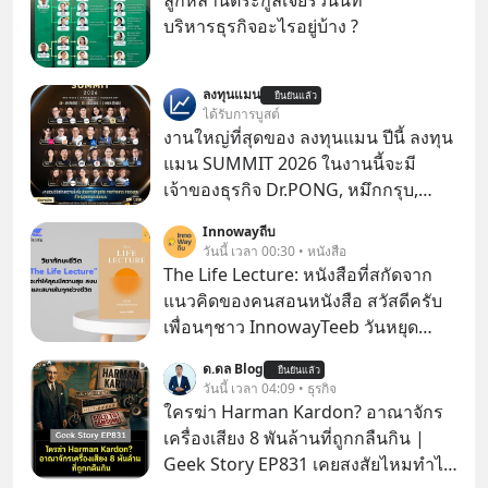
ลูกหลานตระกูลเจียรวนนท์
บริหารธุรกิจอะไรอยู่บ้าง ?
ลงทุนแมน
ยืนยันแล้ว
ได้รับการบูสต์
งานใหญ่ที่สุดของ ลงทุนแมน ปีนี้ ลงทุน
แมน SUMMIT 2026 ในงานนี้จะมี
เจ้าของธุรกิจ Dr.PONG, หมึกกรุบ,
Srichand, Jones’ Salad, LA GLACE,
Innowayถีบ
Fastwork, MizuMi, KARMART, อิชิตัน
วันนี้ เวลา 00:30 • หนังสือ
มาแชร์ความรู้การสร้างธุรกิจ
The Life Lecture: หนังสือที่สกัดจาก
แนวคิดของคนสอนหนังสือ สวัสดีครับ
เพื่อนๆชาว InnowayTeeb วันหยุด
สบายๆ วันนี้แอดเพิ่งจะอ่านหนังสือที่น่า
ด.ดล Blog
ยืนยันแล้ว
สนใจจบแล้วเกิดคำถามว่า
วันนี้ เวลา 04:09 • ธุรกิจ
ใครฆ่า Harman Kardon? อาณาจักร
เครื่องเสียง 8 พันล้านที่ถูกกลืนกิน |
Geek Story EP831 เคยสงสัยไหมทำไม