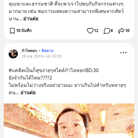
หุบเขาและธรรมชาติ ที่จะพาเราไปพบกับกิจกรรมต่างๆ
มากมาย เช่น ชมการแสดงความสามารถพิเศษจากสัตว์
นาน
... 
อ่านต่อ
10 บันทึก
12
8
10
กำไลหยก.
•
ติดตาม
29 ธ.ค. 2019 เวลา 02:35
#แค่คิดเป็นก็สุขง่ายๆสไตล์กำไลหยกBD.30
ยังจำกันได้ไหม????2
ไม่พร้อมไม่ว่างจริงอย่าอ่านนะ ยาวเกินไปสำหรับหลายๆ
คน
... 
อ่านต่อ