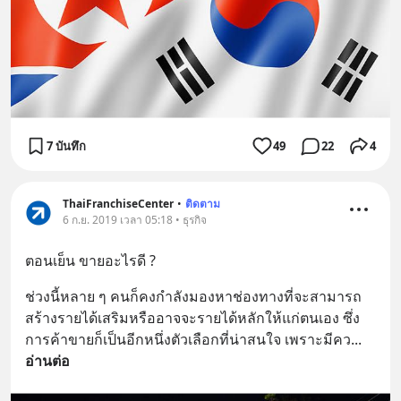
7 บันทึก
49
22
4
ThaiFranchiseCenter
•
ติดตาม
6 ก.ย. 2019 เวลา 05:18 • ธุรกิจ
ตอนเย็น ขายอะไรดี ?
ช่วงนี้หลาย ๆ คนก็คงกำลังมองหาช่องทางที่จะสามารถ
สร้างรายได้เสริมหรืออาจจะรายได้หลักให้แก่ตนเอง ซึ่ง
การค้าขายก็เป็นอีกหนึ่งตัวเลือกที่น่าสนใจ เพราะมีคว
... 
อ่านต่อ