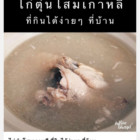
english.in.th/event/inspire-english-
x-ด-ดล-blog-mrtharadhol-แคมเปญ
พิเศษ/ ติดต่อสอบถามคอร์สเรียนเพิ่ม
เติม Line : https://lin.ee/uaQvU5C
#เรียนรู้ผ่านการใช้จริง #มากกว่าการ
เรียนภาษา #InspireEnglish