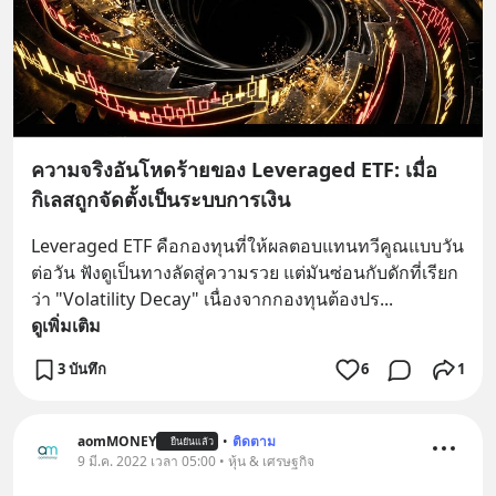
ความจริงอันโหดร้ายของ Leveraged ETF: เมื่อ
กิเลสถูกจัดตั้งเป็นระบบการเงิน
Leveraged ETF คือกองทุนที่ให้ผลตอบแทนทวีคูณแบบวัน
ต่อวัน ฟังดูเป็นทางลัดสู่ความรวย แต่มันซ่อนกับดักที่เรียก
ว่า "Volatility Decay" เนื่องจากกองทุนต้องปร
... 
ดูเพิ่มเติม
3 บันทึก
6
1
aomMONEY
•
ติดตาม
ยืนยันแล้ว
9 มี.ค. 2022 เวลา 05:00 • หุ้น & เศรษฐกิจ