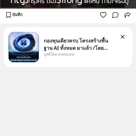
บันทึก
กองทุนเดียวครบ โครงสร้างพื้น
ฐาน AI ทั้งหมด มาแล้ว /โดย
บูสต์โดย ลงทุนแมน
ลงทุนแมน AI Supercycle คือช่วง
เวลาที่เทคโนโลยีปัญญาประดิษฐ์
จะกลายเป็นตัวขับเคลื่อนหลัก ของ
การเติบโตทางเศรษฐกิจ และวิถี
ชีวิตของผู้คนอย่างยาวนานต่