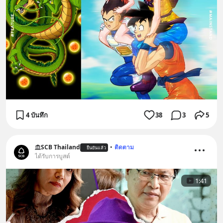
4 บันทึก
38
3
5
SCB Thailand
•
ติดตาม
ยืนยันแล้ว
ได้รับการบูสต์
1:41