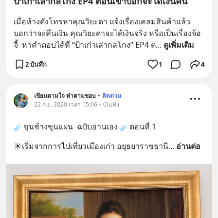
ป้าเก๋าเล่ากลโกง EP4 ตอนเขาบอกจะได้เงินคืน
เมื่อห้างดังโทรหาคุณวิยะดา แจ้งเรื่องเคลมสินค้าแล้ว
บอกว่าจะคืนเงิน คุณวิยะดาจะได้เงินจริง หรือเป็นเรื่องจ้อ
จี้  หาคำตอบได้ที่ “ป้าเก๋าเล่ากลโกง” EP4 ต
... 
ดูเพิ่มเติม
2 บันทึก
1
4
เขียนตามใจ ทำตามชอบ
•
ติดตาม
22 ก.ย. 2020 เวลา 15:06 • บันเทิง
☄️ขุนช้างขุนแผน  ฉบับอ่านเอง ☄️ตอนที่ 1
☀️เริ่มจากการไปเที่ยวเมืองเก่า อยุธยาราชธานี
... 
อ่านต่อ