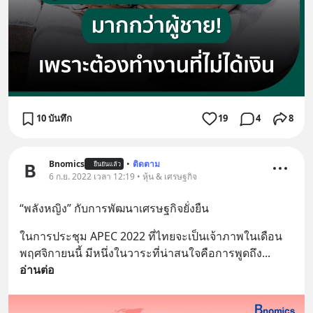
10 บันทึก
19
4
8
Bnomics
•
ติดตาม
ยืนยันแล้ว
6 ก.ย. 2022 เวลา 12:19 • หุ้น & เศรษฐกิจ
“พลังหญิง” กับการพัฒนาเศรษฐกิจยั่งยืน
ในการประชุม APEC 2022 ที่ไทยจะเป็นเจ้าภาพในเดือน
พฤศจิกายนนี้ มีหนึ่งในวาระที่น่าสนใจคือการพูดถึง
... 
อ่านต่อ