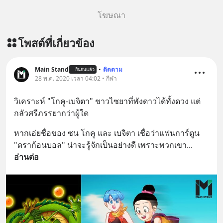
โฆษณา
โพสต์ที่เกี่ยวข้อง
Main Stand
•
ติดตาม
ยืนยันแล้ว
28 พ.ค. 2020 เวลา 04:02 • กีฬา
วิเคราะห์ "โกคู-เบจิตา" ชาวไซยาที่พังดาวได้ทั้งดวง แต่
กลัวศรีภรรยากว่าผู้ใด
หากเอ่ยชื่อของ ซน โกคู และ เบจิตา เชื่อว่าแฟนการ์ตูน 
"ดราก้อนบอล" น่าจะรู้จักเป็นอย่างดี เพราะพวกเขา
... 
อ่านต่อ