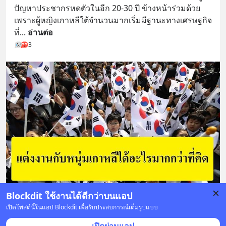
ปัญหาประชากรหดตัวในอีก 20-30 ปี ข้างหน้าร่วมด้วย 
เพราะผู้หญิงเกาหลีใต้จำนวนมากเริ่มมีฐานะทางเศรษฐกิจ
ที่
... 
อ่านต่อ
3
Blockdit ใช้งานได้ดีกว่าบนแอป
เปิดโพสต์นี้ในแอป Blockdit เพื่อรับประสบการณ์เต็มรูปแบบ
50 บันทึก
198
30
71