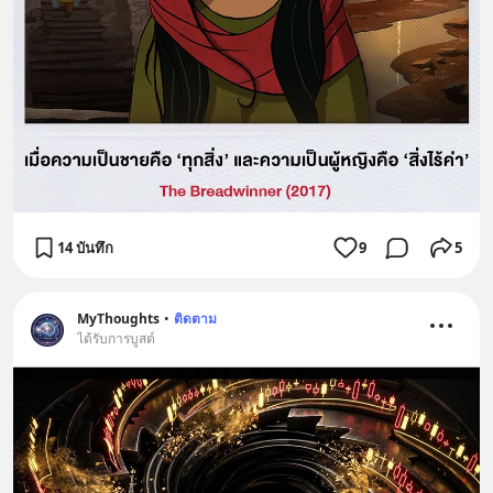
14 บันทึก
9
5
MyThoughts
•
ติดตาม
ได้รับการบูสต์