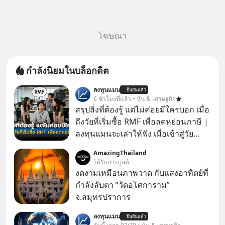
โฆษณา
กำลังนิยมในบล็อกดิต
ลงทุนแมน
ยืนยันแล้ว
6 ชั่วโมงที่แล้ว • หุ้น & เศรษฐกิจ
สรุปสิ่งที่ต้องรู้ แต่ไม่ค่อยมีใครบอก เมื่อ
ถึงวัยที่เริ่มซื้อ RMF เพื่อลดหย่อนภาษี |
ลงทุนแมนจะเล่าให้ฟัง เมื่อเข้าสู่วัย
ทำงานและเริ่มมีรายได้ถึงเกณฑ์เสีย
AmazingThailand
ภาษี หลายคนมักได้รับคำแนะนำให้
ได้รับการบูสต์
ลงทุนใน RMF เพราะนอกจากจะช่วยลด
งดงามเหมือนภาพวาด กับแสงอาทิตย์ที่
หย่อนภาษีได้แล้ว ยังเป็นโอกาสในการ
กำลังลับตา ”วัดอโศการาม”
สร้างความมั่งคั่งระยะยาว แต่น้อยคน
จ.สมุทรปราการ
นักที่จะลงลึกว่า ถ้าลงทุนใน RMF ควรรู้
ลงทุนแมน
อะไรบ้าง ควรดู ตรงไหน ทำอย่างไร ถึง
ยืนยันแล้ว