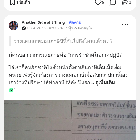
1 บันทึก
6
3
Another Side of S'thing
•
ติดตาม
1 ก.ค. 2023 เวลา 02:41 • หุ้น & เศรษฐกิจ
วางแผนลดหย่อนภาษีปีนี้กันไปถึงไหนแล้วคะ ?
มีคนบอกว่าการเสียภาษีคือ "การรักชาติในภาคปฏิบัติ"
ไอ่เราก็คนรักชาติไง ตั้งหน้าตั้งตาเสียภาษีเต็มเม็ดเต็ม
หน่วย เพิ่งรู้จักเรื่องการวางแผนภาษีเมื่อสิบกว่าปีมานี้เอง 
เราจ้างที่ปรึกษาให้ทำภาษีให้ค่ะ ปีแรก
... 
ดูเพิ่มเติม
1