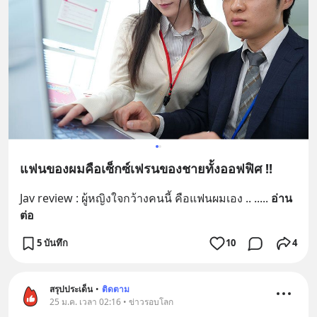
แฟนของผมคือเซ็กซ์เฟรนของชายทั้งออฟฟิศ !!
Jav review : ผู้หญิงใจกว้างคนนี้ คือแฟนผมเอง .. ..
... 
อ่าน
ต่อ
5 บันทึก
10
4
สรุปประเด็น
•
ติดตาม
25 ม.ค. เวลา 02:16 • ข่าวรอบโลก