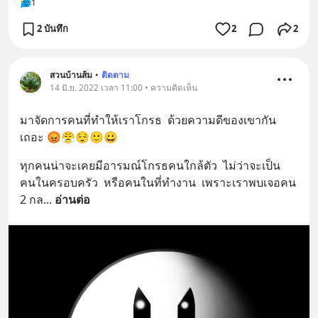
1
2 บันทึก
2
2
สวนบ้านส้ม
•
ติดตาม
14 มิ.ย. 2022 เวลา 11:00 • ความคิดเห็น
มาจัดการคนที่ทำให้เราโกรธ  ด้วยความดีของเขากัน
เถอะ 😡😤😌🙂😀
ทุกคนน่าจะเคยมีอารมณ์โกรธคนใกล้ตัว  ไม่ว่าจะเป็น
คนในครอบครัว  หรือคนในที่ทำงาน  เพราะเราพบเจอคน 
2 กล
... 
อ่านต่อ