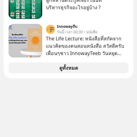
ลูกหลานตระกูลเจียรวนนท์
ที่สุดบนโลก ถูกกว้านซื้อไปด้วยมูลค่า 8
บริหารธุรกิจอะไรอยู่บ้าง ?
พันล้านดอลลาร์โดย Samsung และสิ่ง
ที่เจ็บปวดที่สุดคือ ยักษ์ใหญ่จาก
เกาหลีใต้ไม่ได้ซื้อเพราะหลงใหลใน
Innowayถีบ
วันนี้ เวลา 00:30 • หนังสือ
เสียงเพลง แต่ซื้อเพื่อเป็นทางลัดเอา
The Life Lecture: หนังสือที่สกัดจาก
เทคโนโลยีไปใส่ในหน้าปัดรถยนต์
แนวคิดของคนสอนหนังสือ สวัสดีครับ
อัจฉริยะ จากจุดสูงสุดของศิลปะแห่ง
เพื่อนๆชาว InnowayTeeb วันหยุด
เสียงดนตรี ทำไมถึงจบลงด้วยการเป็น
สบายๆ วันนี้แอดเพิ่งจะอ่านหนังสือที่น่า
แค่บรรทัดหนึ่งในบัญชีทรัพย์สินของ
สนใจจบแล้วเกิดคำถามว่า
ดูทั้งหมด
บริษัทอื่น เลือกฟังกันได้เลยนะครับ อย่า
ลืมกด Follow ติดตาม PodCast ช่อง
Geek Forever’s Podcast ของผมกัน
ด้วยนะครับ 🎧 ฟังผ่าน Spotify :
https://tinyurl.com/mr39sd7c 🎧 ฟัง
ผ่าน Apple Podcast :
https://bit.ly/4yVPIpg 🎧 ฟังผ่าน
Podbean : https://bit.ly/4hr2jL3 🎧
ฟังผ่าน Youtube :
https://youtu.be/B6IZDYopZLw The