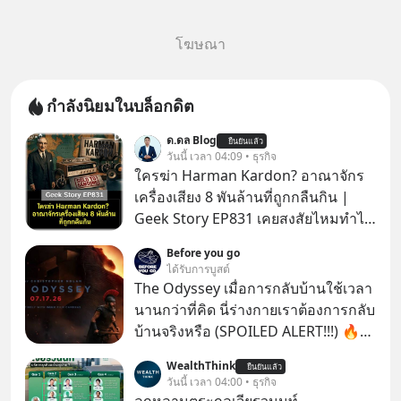
โฆษณา
กำลังนิยมในบล็อกดิต
ด.ดล Blog
ยืนยันแล้ว
วันนี้ เวลา 04:09 • ธุรกิจ
ใครฆ่า Harman Kardon? อาณาจักร
เครื่องเสียง 8 พันล้านที่ถูกกลืนกิน |
Geek Story EP831 เคยสงสัยไหมทำไม
หูฟัง AKG ถึงกลายเป็นแค่ของแถมใน
Before you go
กล่องมือถือ? หรือลำโพง JBL ถึงวางขาย
ได้รับการบูสต์
เกลื่อนตามห้างทั่วไป? ทั้งที่จริง ๆ แล้ว
The Odyssey เมื่อการกลับบ้านใช้เวลา
ชื่อเหล่านี้คือ “ตำนาน” ระดับเทพที่นัก
นานกว่าที่คิด นี่ร่างกายเราต้องการกลับ
เล่นเครื่องเสียงยุคก่อนยอมจ่ายเงินหลัก
บ้านจริงหรือ (SPOILED ALERT!!!) 🔥
แสนเพื่อครอบครอง แต่เบื้องหลังความ
264.1
WealthThink
แมสนี้ มีโศกนาฏกรรมของโลกธุรกิจ
ยืนยันแล้ว
วันนี้ เวลา 04:00 • ธุรกิจ
ซ่อนอยู่ อาณาจักรเครื่องเสียงที่ยิ่งใหญ่