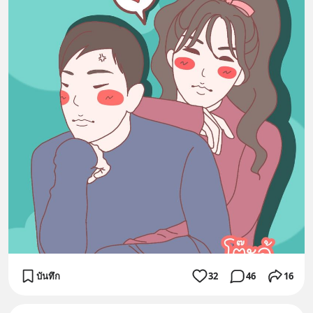
บันทึก
32
46
16