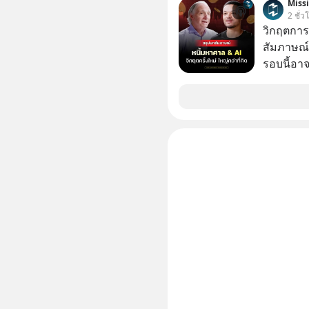
Miss
2 ชั่ว
วิกฤตการเ
สัมภาษณ์
รอบนี้อาจ
Dalio ชา
ต่อหลายค
ลูกใหม่ที่
มหาศาล" ผ
กำลังแห่ไล่ร
ประวัติศ
กำลังจะเ
รับมืออย่
เจาะลึกบ
กันได้ใน EP. นี้ #RayDalio #สรุ
การลงทุ
#Missio