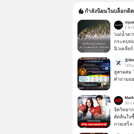
กำลังนิยมในบล็อกดิต
กรุงเท
7 ชั่ว
‘แม่น้ำด
กระทบท่อง
นิวเคลียร
กับฤดูร้อ
We
ปรากฏมาก
ได้รับ
สู่ระดับต
สูตรผสม
ดานูบ” ซึ
คำถามยอด
ผ่าน 10 ป
ประวัติศ
Mark
ประวัติศา
30 ก.
ศตวรรษ
จิตวิทยา
ตัดสินใจซื
กายเสร็จ 
สองร้านท