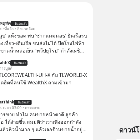
พธุรกิจ
ยืนยันแล้ว
โมงที่แล้ว • สิ่งแวดล้อม
านูบ’ แห้งขอด พบ ‘ซากแมมมอธ’ ยันเรือรบ
เที่ยว-เดินเรือ ขนส่งไม่ได้ ปิดโรงไฟฟ้า
์ ขาดน้ำหล่อเย็น “ทวีปยุโรป” กำลังเผชิญ
นรุนแรงและภัยแล้งที่ยาวนานอย่างไม่เคย
althX
ยืนยันแล้ว
่อน ส่งผลให้แม่น้ำหลายสายลดระดับลง
การบูสต์
่ำสุดเป็นประวัติการณ์ โดยเฉพาะ “แม่น้ำ
 TLCOREWEALTH-UH-X กับ TLWORLD-X
่งเป็นแม่น้ำยาวอันดับสองของยุโรปที่ไหล
ฮิตที่คนใช้ WealthX ถามเข้ามา
ระเทศ ที่มีปริมาณน้ำลดต่ำลงเป็น
าสตร์ จนเผยให้เห็นร่องรอยทาง
etThink
สตร์ที่เคยจมอยู่ใต้น้ำมานานหลาย
ยืนยันแล้ว
ค. เวลา 03:00 • การตลาด
การขาย ทำไม คนขายหน้าตาดี ลูกค้า
้อ ได้ง่ายขึ้น สมมติว่าเราเพิ่งออกกำลัง
ดาวน์
แล้วหิวน้ำมาก ๆ แล้วเจอร้านขายน้ำอยู่
ี่ขายของเหมือนกันทุกอย่าง