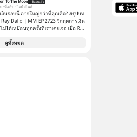
ion To The Moon
ยืนยันแล้ว
โมงที่แล้ว • ไลฟ์สไตล์
งินรอบนี้ อาจใหญ่กว่าที่คุณคิด? สรุปบท
 Ray Dalio | MM EP.2723 วิกฤตการเงิน
ไม่ได้เหมือนทุกครั้งที่เราเคยเจอ เมื่อ Ray
ยผู้เคยทำนายวิกฤตเศรษฐกิจมาแล้วหลาย
รั้ง ออกมาส่งสัญญาณเตือนระเบิดเวลา
ดูทั้งหมด
กำลังก่อตัวขึ้น จาก "ระเบิดหนี้สิน
สานเข้ากับ "ฟองสบู่กระแส AI" ที่ผู้คน
าคาอย่างบ้าคลั่ง บทเรียนจาก
าสตร์ 500 ปี บอกอะไรเรา? ระเบียบโลก
ปลี่ยนมือไปในทิศทางไหน? และเราควร
างไรก่อนที่ทุกอย่างจะสายเกินไป? ร่วม
ทวิเคราะห์และข้อคิดการเงินฉบับ Dalio
ปบทเรียน #การเงิน
น #MissionToTheMoon
nToTheMoonPodcast