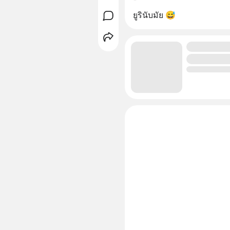
ยูรินับมัย 😅