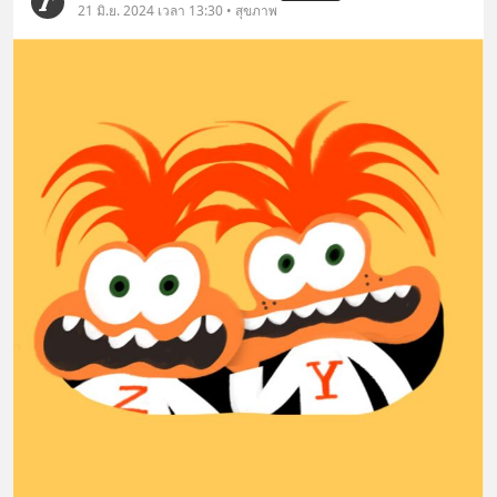
21 มิ.ย. 2024 เวลา 13:30 • สุขภาพ