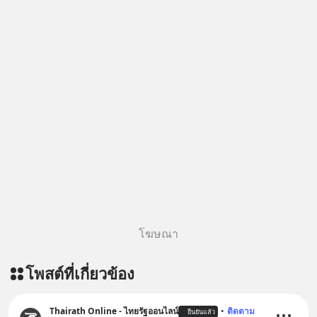
Yellowlight (ไฟเหลือง) จะรับมือกับ
=========================
สัญญาณเตือน และชะลอตัวอย่างมีสติ
เครียด หลับยาก ผมอยากแนะนำ
อย่างไร? Redlight (ไฟแดง) จะเปลี่ยน
ผลิตภัณฑ์เสริมอาหาร Diip CBD ช่วย
อุปสรรคและความผิดพลาดให้กลายเป็น
บรรเทาความเครียด ลดความวิตกกังวล
บทเรียนที่ส่งเราไปได้ไกลกว่าเดิมได้
เพิ่มการผ่อนคลาย ซึ่งช่วยให้การนอน
อย่างไร? หากคุณกำลังรู้สึกว่าชีวิตเจอ
หลับมีประสิทธิภาพมากยิ่งขึ้น 📍 สนใจ
แต่ทางตัน ลองเปิดใจฟัง EP. นี้ แล้วคุณ
สั่งซื้อสินค้า Diip CBD 💬 LINE :
จะพบว่า อุปสรรคตรงหน้าอาจเป็นเพียง
@diipgeek 🔗 หรือกดลิงก์
ทางเลี้ยวที่พาคุณไปเจอชีวิตที่ดีกว่าเดิม
https://lin.ee/U91Fzyz
#Greenlights
#MatthewMcConaughey #พัฒนาตัว
เอง #MissionToTheMoon
#missiontothemoonpodcast
โฆษณา
โพสต์ที่เกี่ยวข้อง
Thairath Online - ไทยรัฐออนไลน์
•
ติดตาม
ยืนยันแล้ว