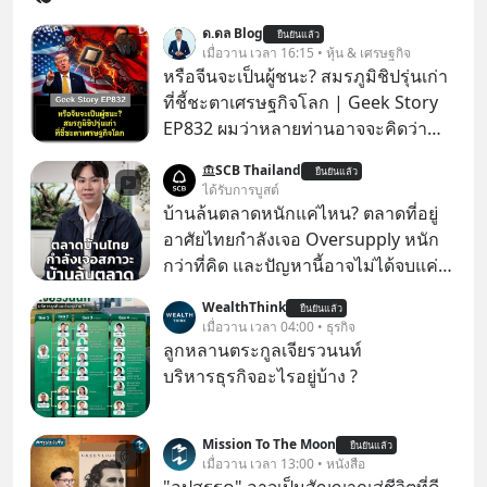
ด.ดล Blog
ยืนยันแล้ว
เมื่อวาน เวลา 16:15 • หุ้น & เศรษฐกิจ
หรือจีนจะเป็นผู้ชนะ? สมรภูมิชิปรุ่นเก่า
ที่ชี้ชะตาเศรษฐกิจโลก | Geek Story
EP832 ผมว่าหลายท่านอาจจะคิดว่า
สงครามชิปมีแค่เรื่อง AI ล้ำๆ ใช่ไหม?
SCB Thailand
ยืนยันแล้ว
คิดใหม่ได้เลยครับ! ในขณะที่โลกโฟกัส
ได้รับการบูสต์
ชิป 3 นาโนเมตร แต่จีนกำลังเดินเกมที่
บ้านล้นตลาดหนักแค่ไหน? ตลาดที่อยู่
น่ากลัวกว่า โดยการเข้ายึดครองตลาด
อาศัยไทยกำลังเจอ Oversupply หนัก
‘Legacy Chips’ หรือชิปรุ่นเก่า ฟังดูไร้
กว่าที่คิด และปัญหานี้อาจไม่ได้จบแค่
ค่า แต่มันคือหัวใจที่ซ่อนอยู่ในรถยนต์
เรื่องเศรษฐกิจ #SCBEIC #อสังหา #บ้าน
WealthThink
EV, อุปกรณ์การแพทย์ ไปจนถึง
ยืนยันแล้ว
ล้นตลาด #เศรษฐกิจไทย #EICAround
เมื่อวาน เวลา 04:00 • ธุรกิจ
ขีปนาวุธ! จีนกำลังใช้ ‘Playbook’ เดิมที่
#SCBThailand สามารถดูคลิปที่
ลูกหลานตระกูลเจียรวนนท์
เคยใช้ถล่มตลาดโซล่าเซลล์มาแล้ว คือ
youtube ประกอบได้ที่ link :
บริหารธุรกิจอะไรอยู่บ้าง ?
การทุ่มเงินอุดหนุนมหาศาลจนราคาพัง
https://youtube.com/shorts/-
ทลาย ถ้าตะวันตกแก้เกมไม่ได้ อเมริกา
xU9gYcfVJk?feature=share
อาจต้องยอมจำนนและส่งมอบกุญแจ
Mission To The Moon
ยืนยันแล้ว
เมื่อวาน เวลา 13:00 • หนังสือ
ควบคุมโลกฮาร์ดแวร์ให้คู่แข่งอย่าง