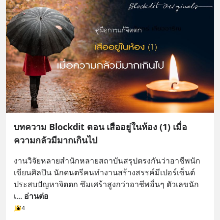
บทความ Blockdit ตอน เสืออยู่ในห้อง (1) เมื่อ
ความกลัวมีมากเกินไป
งานวิจัยหลายสำนักหลายสถาบันสรุปตรงกันว่าอาชีพนัก
เขียนศิลปิน นักดนตรีคนทำงานสร้างสรรค์มีเปอร์เซ็นต์
ประสบปัญหาจิตตก ซึมเศร้าสูงกว่าอาชีพอื่นๆ ตัวเลขนัก
เ
... 
อ่านต่อ
4