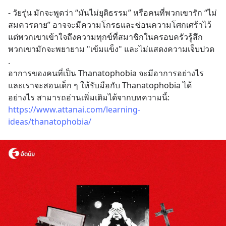
- วัยรุ่น มักจะพูดว่า “มันไม่ยุติธรรม” หรือคนที่พวกเขารัก “ไม่
สมควรตาย” อาจจะมีความโกรธและซ่อนความโศกเศร้าไว้ 
แต่พวกเขาเข้าใจถึงความทุกข์ที่สมาชิกในครอบครัวรู้สึก 
พวกเขามักจะพยายาม "เข้มแข็ง" และไม่แสดงความเจ็บปวด
.
อาการของคนที่เป็น Thanatophobia จะมีอาการอย่างไร 
และเราจะสอนเด็ก ๆ ให้รับมือกับ Thanatophobia ได้
อย่างไร สามารถอ่านเพิ่มเติมได้จากบทความนี้: 
https://www.attanai.com/learning-
ideas/thanatophobia/