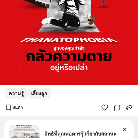
ความรู้
เลี้ยงลูก
บันทึก
สิทธิที่คุณพ่อควรรู้ เกี่ยวกับสถานะ