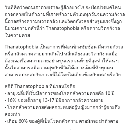
วันที่คิดว่าตอนเราตายเราจะรู้สึกอย่างไร จะเจ็บปวดแค่ไหน 
อาจกลายเป็นคำถามที่เราพร่ำถามตัวเองทุกวันจนความกังวล
นี้อาจสร้างความหวาดกลัว และวิตกกังวลอย่างรุนแรงซึ่งถูก
นิยามความกลัวนี้ว่า Thanatophobia หรือความวิตกกังวล
ในความตาย
Thanatophobia เป็นอาการที่ค่อนข้างซับซ้อน มีความกังวล
หรือกลัวความตายมากเกินไป หลีกเลี่ยงและวิตกกังวลเมื่อ
ต้องเจอเรื่องความตายอย่างรุนแรง จนท้ายที่สุดทำให้คน ๆ 
นั้นไม่สามารถมีความสุขกับชีวิตได้อย่างเต็มที่ซึ่งทุกคน
สามารถประสบกับภาวะนี้ได้โดยไม่เกี่ยวข้องกับเพศ หรือวัย
สถิติ Thanatophobia ที่น่าสนใจคือ
- อายุเฉลี่ยที่เริ่มมีอาการของโรคกลัวความตายคือ 10 ปี
- 16% ของเด็กอายุ 13-17 ปีมีอาการกลัวความตาย
- โรคกลัวความตายส่งผลกระทบต่อผู้หญิงมากกว่าผู้ชายถึง
สองเท่า
- เกือบ 60% ของผู้ที่เป็นโรคกลัวความตายมักจะฆ่าตัวตาย