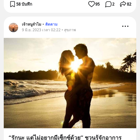
58 บันทึก
95
2
82
เจ้าหนูจำไม
•
ติดตาม
9 มิ.ย. 2023 เวลา 02:22 • สุขภาพ
“รักนะ แต่ไม่อยากมีเซ็กซ์ด้วย” ชวนรู้จักอาการ