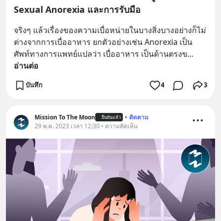
Sexual Anorexia และการรับมือ
จริงๆ แล้วเรื่องของความเบื่อหน่ายในบางสิ่งบางอย่างก็ไม่
ต่างจากการเบื่ออาหาร ยกตัวอย่างเช่น Anorexia เป็น
ศัพท์ทางการแพทย์แปลว่า เบื่ออาหาร เป็นด้านตรงข
... 
อ่านต่อ
บันทึก
4
3
Mission To The Moon
•
ติดตาม
ยืนยันแล้ว
29 พ.ค. 2023 เวลา 12:30 • ความคิดเห็น