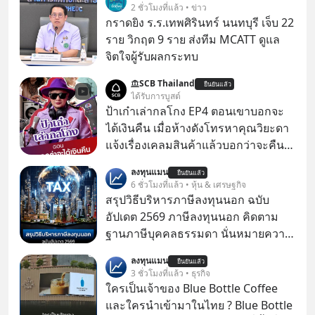
2 ชั่วโมงที่แล้ว • ข่าว
กราดยิง ร.ร.เทพศิรินทร์ นนทบุรี เจ็บ 22
ราย วิกฤต 9 ราย ส่งทีม MCATT ดูแล
จิตใจผู้รับผลกระทบ
SCB Thailand
ยืนยันแล้ว
ได้รับการบูสต์
ป้าเก๋าเล่ากลโกง EP4 ตอนเขาบอกจะ
ได้เงินคืน เมื่อห้างดังโทรหาคุณวิยะดา
แจ้งเรื่องเคลมสินค้าแล้วบอกว่าจะคืน
เงิน คุณวิยะดาจะได้เงินจริง หรือเป็น
ลงทุนแมน
ยืนยันแล้ว
เรื่องจ้อจี้ หาคำตอบได้ที่ “ป้าเก๋าเล่ากล
6 ชั่วโมงที่แล้ว • หุ้น & เศรษฐกิจ
โกง” EP4 ตอน “เขาบอกว่าจะได้เงิน
สรุปวิธีบริหารภาษีลงทุนนอก ฉบับ
คืน” #ป้าเก๋าเล่ากลโกง #แก้เกมกลโกง
อัปเดต 2569 ภาษีลงทุนนอก คิดตาม
#อยู่อย่างยั่งยืน #Cybersecurity #เตือน
ฐานภาษีบุคคลธรรมดา นั่นหมายความ
ภัยออนไลน์
ว่าถ้าเรามีกำไร 100,000 บาท
ลงทุนแมน
ยืนยันแล้ว
3 ชั่วโมงที่แล้ว • ธุรกิจ
ใครเป็นเจ้าของ Blue Bottle Coffee
และใครนำเข้ามาในไทย ? Blue Bottle