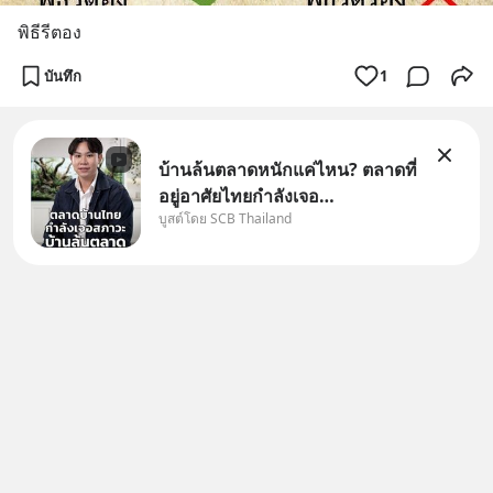
พิธีรีตอง
บันทึก
1
บ้านล้นตลาดหนักแค่ไหน? ตลาดที่
อยู่อาศัยไทยกำลังเจอ
บูสต์โดย SCB Thailand
Oversupply หนักกว่าที่คิด และ
ปัญหานี้อาจไม่ได้จบแค่เรื่อง
เศรษฐกิจ #SCBEIC #อสังหา
#บ้านล้นตลาด #เศรษฐกิจไทย
#EICAround #SCBThailand
สามารถดูคลิปท