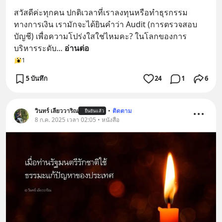
สวัสดีค่ะทุกคน ปกติเวลาที่เราลงทุนหรือทำธุรกรรม
ทางการเงิน เรามักจะได้ยินคำว่า Audit (การตรวจสอบ
บัญชี) เพื่อความโปร่งใสใช่ไหมคะ? ในโลกของการ
บริหารระดับ
... 
อ่านต่อ
1
5 บันทึก
24
1
6
วินทร์ เลียววาริณ
•
ติดตาม
ยืนยันแล้ว
8 ก.ค. 2025 เวลา 02:05 • หนังสือ