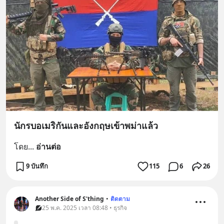
นักรบอเมริกันและอังกฤษเข้าพม่าแล้ว
โดย
... 
อ่านต่อ
9 บันทึก
115
6
26
Another Side of S'thing
•
ติดตาม
25 พ.ค. 2025 เวลา 08:48 • ธุรกิจ