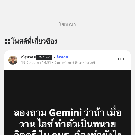
โฆษณา
โพสต์ที่เกี่ยวข้อง
ณัฐมาคุย
•
ติดตาม
ยืนยันแล้ว
19 มิ.ย. เวลา 14:31 • วิทยาศาสตร์ & เทคโนโลยี