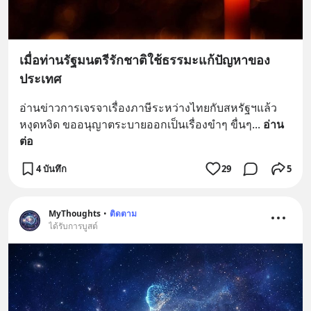
เมื่อท่านรัฐมนตรีรักชาติใช้ธรรมะแก้ปัญหาของ
ประเทศ
อ่านข่าวการเจรจาเรื่องภาษีระหว่างไทยกับสหรัฐฯแล้ว
หงุดหงิด ขออนุญาตระบายออกเป็นเรื่องขำๆ ขื่นๆ
... 
อ่าน
ต่อ
4 บันทึก
29
5
MyThoughts
•
ติดตาม
ได้รับการบูสต์