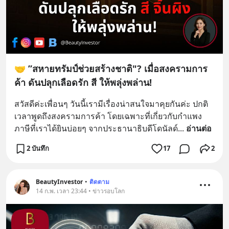
🤝 ”สหายทรัมป์ช่วยสร้างชาติ"? เมื่อสงครามการ
ค้า ดันปลุกเลือดรัก สี ให้พลุ่งพล่าน!
สวัสดีค่ะเพื่อนๆ วันนี้เรามีเรื่องน่าสนใจมาคุยกันค่ะ ปกติ
เวลาพูดถึงสงครามการค้า โดยเฉพาะที่เกี่ยวกับกำแพง
ภาษีที่เราได้ยินบ่อยๆ จากประธานาธิบดีโดนัลด์
... 
อ่านต่อ
2 บันทึก
17
2
BeautyInvestor
•
ติดตาม
14 ก.พ. เวลา 23:44 • ข่าวรอบโลก