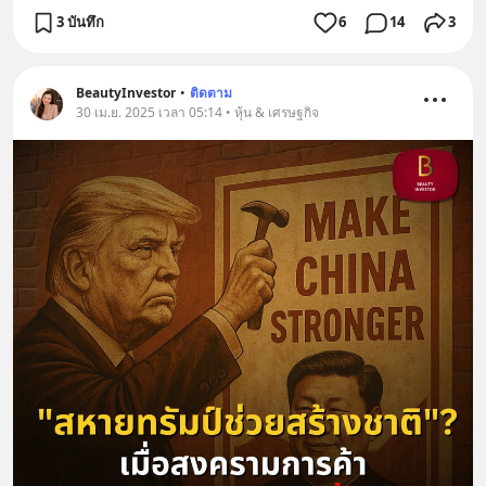
3 บันทึก
6
14
3
BeautyInvestor
•
ติดตาม
30 เม.ย. 2025 เวลา 05:14 • หุ้น & เศรษฐกิจ