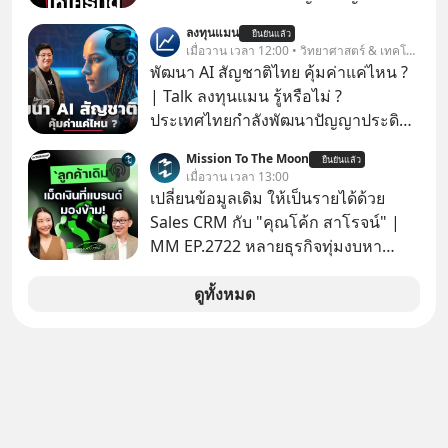
ให้กดลิงก์โน่นนี่ หรือสแกนคิวอาร์โค้ด
ลงทุนแมน
ยืนยันแล้ว
ทันที มาฟัง “ป้าเก๋าเล่ากลโกง” เพื่อรู้ทัน
เมื่อวาน เวลา 12:00 • วิทยาศาสตร์ & เทคโนโลยี
มุกหลอกลวงในคราบความน่าเชื่อถือ
พัฒนา AI สัญชาติไทย คุ้มค่าแค่ไหน ?
กันค่ะ #แก้เกมกลโกง #ป้าเก๋าเล่ากล
| Talk ลงทุนแมน รู้หรือไม่ ?
โกง #LivesSustainably #อยู่อย่าง
ประเทศไทยกำลังพัฒนาปัญญาประดิษฐ์
ยั่งยืน #CyberSecurity #ป้าเก๋า
หรือ AI เป็นของตัวเอง ภายใต้ชื่อ
Mission To The Moon
#FraudEducation #FinancialLiteracy
ยืนยันแล้ว
“ThaiLLM” เพื่อให้คนไทยมีโครงสร้าง
เมื่อวาน เวลา 13:00
#DigitalBankWithHumanTouch
พื้นฐานด้าน AI ที่เข้าใจภาษาไทย และ
เปลี่ยนข้อมูลเดิม ให้เป็นรายได้ด้วย
บริบททางสังคมไทยได้เป็นอย่างดี
Sales CRM กับ "คุณโค้ก สาโรจน์" |
คำถามคือ การลงมือพัฒนา AI ของ
MM EP.2722 หลายธุรกิจทุ่มงบหา
ประเทศจะคุ้มค่าแค่ไหน ? และหลังจาก
ลูกค้าใหม่ไม่หยุด ทั้งที่คนที่ซื้อของไป
นำ ThaiLLM มาใช้จริง จะเกิดอะไรขึ้น
แล้ว คือกลุ่มที่มีโอกาสซื้อซ้ำสูงที่สุด แต่
ดูทั้งหมด
กับสังคมไทย ธุรกิจไทย และเศรษฐกิจ
กลับปล่อยให้เงียบหายไปโดยไม่รู้ตัว ใน
ไทยบ้าง ? ร่วมวิเคราะห์เรื่องนี้ผ่านมุม
Mission To The Moon EP นี้ เราจะมา
มองของ ดร.อภิวดี ปิยธรรมรงค์ ผู้
คุยกับคุณโค้ก สาโรจน์ อธิวิทวัส CEO
เชี่ยวชาญอาวุโสด้านบูรณาการข้อมูล
& Founder, Wisible ผู้มีประสบการณ์
และปัญญาประดิษฐ์ และคุณปฏิภาณ
ด้านงานขายและ CRM มากกว่า 20 ปี
ประเสริฐสม ผู้จัดการโครงการ
ว่าทำไม "ลูกค้าเดิม" ถึงเป็นสินทรัพย์ที่