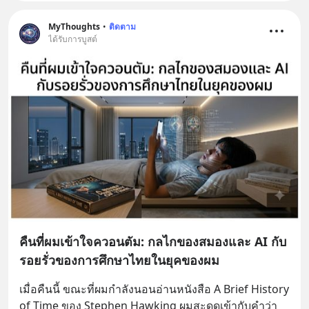
MyThoughts
•
ติดตาม
ได้รับการบูสต์
คืนที่ผมเข้าใจควอนตัม: กลไกของสมองและ AI กับ
รอยรั่วของการศึกษาไทยในยุคของผม
เมื่อคืนนี้ ขณะที่ผมกำลังนอนอ่านหนังสือ A Brief History 
of Time ของ Stephen Hawking ผมสะดุดเข้ากับคำว่า 