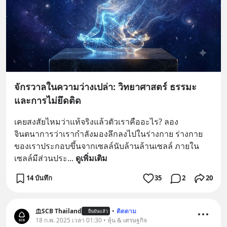
จักรวาลในความว่างเปล่า: วิทยาศาสตร์ ธรรมะ
และการไม่ยึดติด
เคยสงสัยไหมว่าแท้จริงแล้วตัวเราคืออะไร? ลอง
จินตนาการว่าเรากำลังมองลึกลงไปในร่างกาย ร่างกาย
ของเราประกอบขึ้นจากเซลล์นับล้านล้านเซลล์ ภายใน
เซลล์มีส่วนประ
... 
ดูเพิ่มเติม
14 บันทึก
35
2
20
SCB Thailand
•
ติดตาม
ยืนยันแล้ว
18 ก.พ. 2025 เวลา 01:30 • หุ้น & เศรษฐกิจ