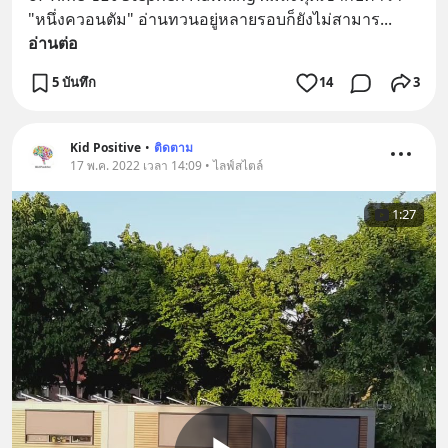
"หนึ่งควอนตัม" อ่านทวนอยู่หลายรอบก็ยังไม่สามาร
... 
อ่านต่อ
5 บันทึก
14
3
Kid Positive
•
ติดตาม
17 พ.ค. 2022 เวลา 14:09 • ไลฟ์สไตล์
1:27