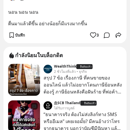
นอน นอน นอน
ตื่นมาแล้วดีขึ้น อย่างน้อยก็มีแรงมากขึ้น
บันทึก
3
กำลังนิยมในบล็อกดิต
WealthThink
ยืนยันแล้ว
2 ชั่วโมงที่แล้ว • ธุรกิจ
สรุป 7 ข้อ เรื่องภาษี ที่คนขายของ
ออนไลน์ แล้วไม่อยากโดนภาษีย้อนหลัง
ต้องรู้ ภาษีย้อนหลังคือฝันร้าย ที่พ่อค้า
แม่ค้าคนไหนก็คงไม่อยากพบเจอ
SCB Thailand
ยืนยันแล้ว
ได้รับการบูสต์
“ธนาคารจริง ต้องไม่ส่งลิงก์ทาง SMS
หรืออีเมล” เคยเจอมั้ย? มีคนอ้างว่าโทร
จากธนาคาร บอกว่าบัญชีมีปัญหา แล้ว