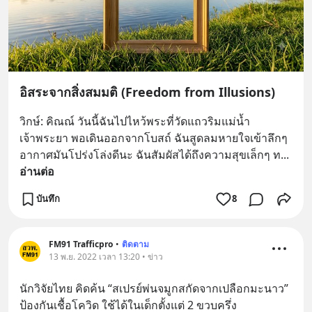
อิสระจากสิ่งสมมติ (Freedom from Illusions)
วิกษ์: คิณณ์ วันนี้ฉันไปไหว้พระที่วัดแถวริมแม่น้ำ
เจ้าพระยา พอเดินออกจากโบสถ์ ฉันสูดลมหายใจเข้าลึกๆ 
อากาศมันโปร่งโล่งดีนะ ฉันสัมผัสได้ถึงความสุขเล็กๆ ท
... 
อ่านต่อ
บันทึก
8
FM91 Trafficpro
•
ติดตาม
13 พ.ย. 2022 เวลา 13:20 • ข่าว
​นักวิจัยไทย คิดค้น “สเปรย์พ่นจมูกสกัดจากเปลือกมะนาว” 
ป้องกันเชื้อโควิด ใช้ได้ในเด็กตั้งแต่ 2 ขวบครึ่ง