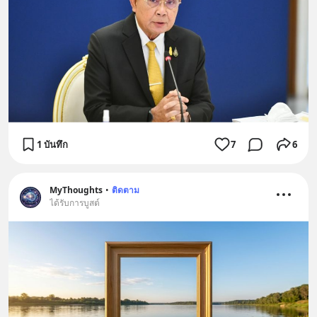
1 บันทึก
7
6
MyThoughts
•
ติดตาม
ได้รับการบูสต์