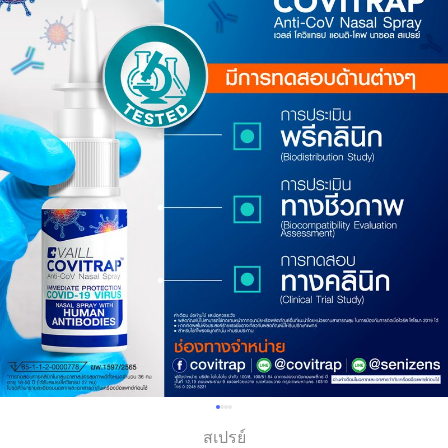
สเปรย์