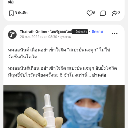
ต่อ
3 บันทึก
8
2
Thairath Online - ไทยรัฐออนไลน์
•
ติดตาม
ยืนยันแล้ว
28 ก.ย. 2022 เวลา 08:30 • สุขภาพ
หมออนันต์ เตือนอย่าเข้าใจผิด "สเปรย์พ่นจมูก" ไม่ใช่
วัคซีนกันโควิด
หมออนันต์เตือน อย่าเข้าใจผิด สเปรย์พ่นจมูก ยับยั้งโควิด 
มีฤทธิ์จับไวรัสเพียงครั้งละ 6 ชั่วโมงเท่านั้
... 
อ่านต่อ