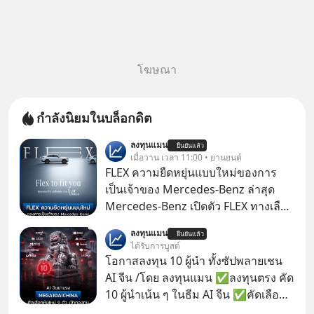
โฆษณา
กำลังนิยมในบล็อกดิต
ลงทุนแมน
ยืนยันแล้ว
เมื่อวาน เวลา 11:00 • ยานยนต์
FLEX ความยืดหยุ่นแบบใหม่ของการ
เป็นเจ้าของ Mercedes-Benz ล่าสุด
Mercedes-Benz เปิดตัว FLEX ทางเลือก
เป็นเจ้าของรถที่ยืดหยุ่น บนแนวคิด
ลงทุนแมน
ยืนยันแล้ว
“Flex to Fit You ยืดได้ตามสไตล์คุณ
ได้รับการบูสต์
ด้วย StarChoice” ตอบโจทย์ Lifestyle
โอกาสลงทุน 10 ผู้นำ ทั้งซัปพลายเชน
การเป็นเจ้าของรถที่ออกแบบการเงินได้
AI จีน /โดย ลงทุนแมน ✅ลงทุนตรง คัด
เอง ครบสัญญาจะผ่อนต่อ คืนรถ หรือ
10 ผู้นำเน้น ๆ ในธีม AI จีน ✅คัดเลือก
ซื้อขาดก็ได้ เช่น
หุ้นใหม่ 9 ตัว เข้ากองทุน ✅ร่วมเป็น