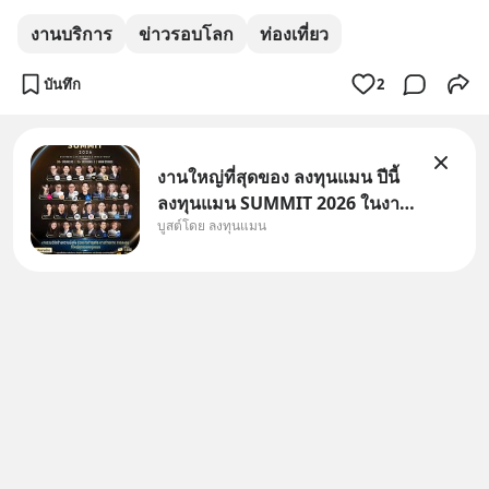
งานบริการ
ข่าวรอบโลก
ท่องเที่ยว
บันทึก
2
งานใหญ่ที่สุดของ ลงทุนแมน ปีนี้
ลงทุนแมน SUMMIT 2026 ในงาน
บูสต์โดย ลงทุนแมน
นี้จะมีเจ้าของธุรกิจ Dr.PONG,
หมึกกรุบ, Srichand, Jones’
Salad, LA GLACE, Fastwork,
MizuMi, KARMART, อิชิตัน มา
แชร์ความรู้การสร้างธุรกิจ