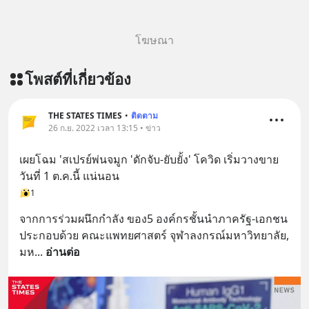
สนับสนุนโดย 📣
=========================
โฆษณา
เครียด หลับยาก ผมอยากแนะนำ
ผลิตภัณฑ์เสริมอาหาร Diip CBD ช่วย
โพสต์ที่เกี่ยวข้อง
บรรเทาความเครียด ลดความวิตกกังวล
เพิ่มการผ่อนคลาย ซึ่งช่วยให้การนอน
หลับมีประสิทธิภาพมากยิ่งขึ้น 📍 สนใจ
THE STATES TIMES
•
ติดตาม
สั่งซื้อสินค้า Diip CBD 💬 LINE :
26 ก.ย. 2022 เวลา 13:15 • ข่าว
@diipgeek 🔗 หรือกดลิงก์
เผยโฉม 'สเปรย์พ่นจมูก 'ดักจับ-ยับยั้ง' โควิด เริ่มวางขาย
https://lin.ee/U91Fzyz
วันที่ 1 ต.ค.นี้ แน่นอน
1
จากการร่วมผนึกกำลัง ของ5 องค์กรชั้นนำภาครัฐ-เอกชน 
ประกอบด้วย คณะแพทยศาสตร์ จุฬาลงกรณ์มหาวิทยาลัย, 
มห
... 
อ่านต่อ