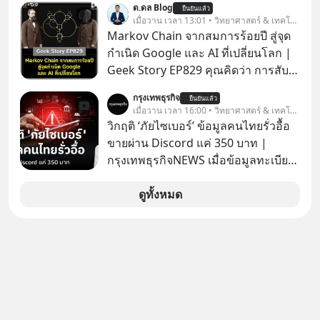
ด.ดล Blog
ยืนยันแล้ว
เจ้าของผู้นำ AI จีน ตั้งแต่โรงงานผลิตชิป
เมื่อวาน เวลา 13:01 • วิทยาศาสตร์ & เทคโนโลยี
หน่วยความจำ โมเดล AI ยันหุ่นยนต์
Markov Chain จากสมการร้อยปี สู่จุด
✅ได้การรับยกเว้นภาษี Capital Gain
กำเนิด Google และ AI ที่เปลี่ยนโลก |
ตามกฎหมายภาษีของประเทศไทย
Geek Story EP829 คุณคิดว่า การสับ
ไพ่ในคาสิโน ปริมาณยูเรเนียมในระเบิด
กรุงเทพธุรกิจ
ยืนยันแล้ว
นิวเคลียร์ อัลกอริทึมของ Google ที่ใช้
เมื่อวาน เวลา 16:00 • วิทยาศาสตร์ & เทคโนโลยี
โค่นล้มแชมป์เก่าอย่าง Yahoo และ
วิกฤติ ‘ภัยไซเบอร์’ ข้อมูลคนไทยรั่วอื้อ
ความฉลาดของ AI ในปัจจุบัน มีอะไรที่
ขายผ่าน Discord แค่ 350 บาท |
เหมือนกัน? เชื่อหรือไม่ว่า สิ่งเปลี่ยนโลก
กรุงเทพธุรกิจNEWS เมื่อข้อมูลทะเบียน
ทั้งหมดนี้ ล้วนมีจุดเริ่มต้นมาจาก “การ
รถ จากกรมการขนส่งทางบกหลุดไปอยู่
ทะเลาะกัน” ของนักคณิตศาสตร์ชาว
ในมือมิจฉาชีพ และถูกขายในตลาดมืด
ดูทั้งหมด
รัสเซียสองคนเมื่อกว่าร้อยปีก่อน! จาก
ด้วยราคา 350 บาท รัฐบาลทำยังไงต่อ?
สมการที่เคยถูกมองว่าไร้สาระและไม่มี
ประโยชน์ สู่รากฐานของเทคโนโลยี
ระดับล้านล้านดอลลาร์ จุดกำเนิดของ
สมการนี้เกิดขึ้นได้อย่างไร และมันเข้า
มาพลิกโฉมหน้าประวัติศาสตร์
มนุษยชาติจนถึงยุค AI ได้อย่างไร EP นี้