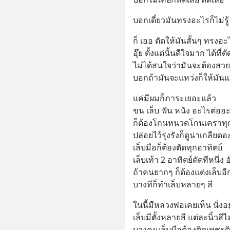
บอกเดี๋ยวมันทรงอะไรก็ไม่รู้
ก็ เออ ตัดให้มันสั้นๆ ทรงอะ
อุ๊ย ตั้งแต่นั้นดีใจมาก ได้ที
ไม่ได้สนใจว่ามันจะต้องสว
บอกถ้ามันจะแหว่งก็ให้มัน
แค่มีผมก็ภาระเยอะแล้ว 
ขน เล็บ ฟัน หนัง อะไรต่ออะไ
ก็ต้องโกนหนวดโกนเคราทุก
ปล่อยไว้รุงรังก็ดูน่าเกลียดอะ
เล็บมือก็ต้องตัดทุกอาทิตย์ 
เล็บเท้า 2 อาทิตย์ตัดทีหนึ่ง
ถ้าคนยากๆ ก็ต้องแต่งเล็บอี
บางทีก็ทำเล็บหลายๆ สี
ในนี้มีหลวงพ่อเคยเห็น นั่งอยู
เล็บมีตั้งหลายสี แต่ละนิ้วสี
บางคนเล็บมือต้องติดเพชรต