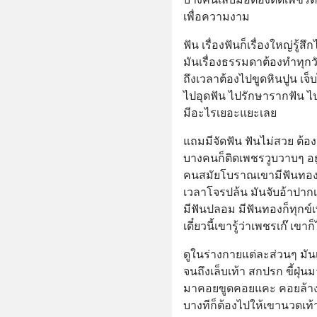
เพื่อความงาม
ฟัน เรื่องฟันก็เรื่องใหญ่รู้
มันเรื่องธรรมดาต้องทำทุกวัน
ถึงเวลาต้องไปขูดหินปูน เจ็บ
ไปอุดฟัน ไปรักษารากฟัน ไ
มีอะไรเยอะแยะเลย
แถมมีจัดฟัน ฟันไม่สวย ต้อง
บางคนก็ติดเพชรวูบวาบๆ อยู่ท
คนสมัยโบราณเขามีฟันทอง 
เวลาโจรปล้น มันจับอ้าปาก
มีฟันปลอม มีฟันทองก็ทุกข์
เดี๋ยวนี้เขารู้ว่าเพชรเก๊ เ
ดูในร่างกายแต่ละส่วนๆ มันเ
จนถึงเล็บเท้า สกปรก ขี้ฝุ่น
มาคอยขูดคอยแคะ คอยล้าง
บางทีก็ต้องไปให้เขานวดเท้า