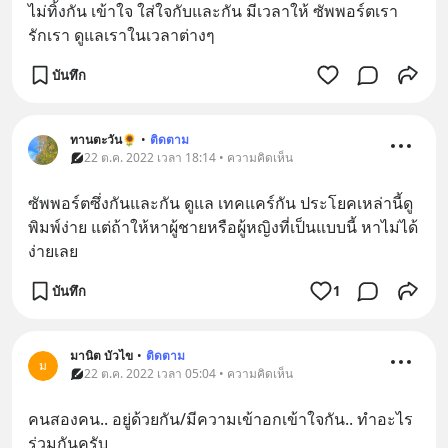
ไม่ทิ้งกัน เข้าใจ ใส่ใจกับและกัน มีเวลาให้ ซัพพอร์ตเรา     
รักเรา ดูแลเราในเวลาต่างๆ
บันทึก
ทานตะวัน🌻
•
ติดตาม
22 ต.ค. 2022 เวลา 18:14 • ความคิดเห็น
ซัพพอร์ตซึ่งกันและกัน​ ดูแล​ เทคแคร์กัน​ ประโยคเหล่านี้ดู
พิมพ์​ง่าย​ แต่ถ้าให้หาผู้ชายหรือผู้หญิงที่เป็นแบบนี้​ หาไม่ได้
ง่ายเลย​
บันทึก
1
มานิต บัวไข
•
ติดตาม
ม
22 ต.ค. 2022 เวลา 05:04 • ความคิดเห็น
คน​สอง​คน.. อยู่​ด้วยกัน​/มี​ความ​เข้า​อก​เข้าใจ​กัน.. ท​ำ​อะไร​
ร่วมกัน​ครับ​