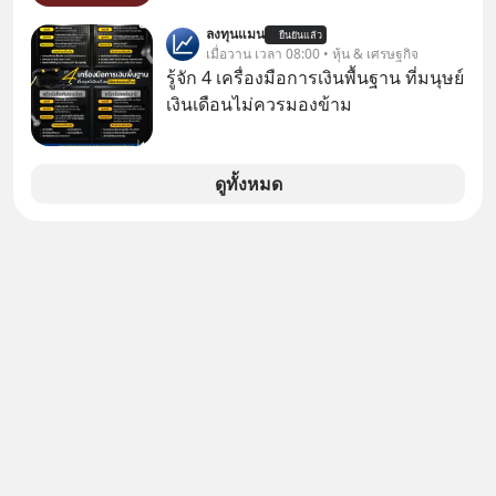
ยั่งยืน #CyberSecurity #ป้าเก๋า
โด่งดังทั่วโลกอยู่ในตอนนี้ เหตุเกิดจาก
ลงทุนแมน
#FraudEducation #FinancialLiteracy
ยืนยันแล้ว
ป๊าผมเห็นโปสเตอร์หนังเรื่องนี้หลาย
เมื่อวาน เวลา 08:00 • หุ้น & เศรษฐกิจ
#DigitalBankWithHumanTouch
เดือนก่อนและอยากดูมาก ด้วยเพราะว่า
รู้จัก 4 เครื่องมือการเงินพื้นฐาน ที่มนุษย์
อากงก็มาจากเมืองจีน ป๊าก็พูดแต้จิ๋วได้
เงินเดือนไม่ควรมองข้าม
มีเรื่องราวมีความผูกพันที่ได้ยินตั้งแต่
เด็ก
ดูทั้งหมด