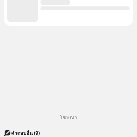
โฆษณา
คำตอบอื่น
(
9
)