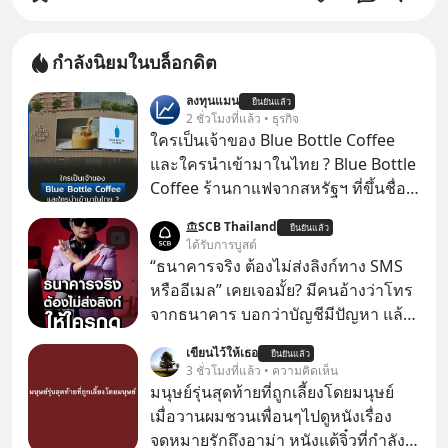
กำลังนิยมในบล็อกดิต
ลงทุนแมน
ยืนยันแล้ว
2 ชั่วโมงที่แล้ว • ธุรกิจ
ใครเป็นเจ้าของ Blue Bottle Coffee
และใครนำเข้ามาในไทย ? Blue Bottle
Coffee ร้านกาแฟจากสหรัฐฯ ที่ขึ้นชื่อ
เรื่องความพิถีพิถัน กำลังจะเปิดสาขา
SCB Thailand
ยืนยันแล้ว
แรกในประเทศไทย ที่ Central Park
ได้รับการบูสต์
“ธนาคารจริง ต้องไม่ส่งลิงก์ทาง SMS
หรืออีเมล” เคยเจอมั้ย? มีคนอ้างว่าโทร
จากธนาคาร บอกว่าบัญชีมีปัญหา แล้ว
ให้กดลิงก์โน่นนี่ หรือสแกนคิวอาร์โค้ด
เขียนไว้ให้เธอ
ยืนยันแล้ว
ทันที มาฟัง “ป้าเก๋าเล่ากลโกง” เพื่อรู้ทัน
3 ชั่วโมงที่แล้ว • ความคิดเห็น
มุกหลอกลวงในคราบความน่าเชื่อถือ
มนุษย์รุ่นสุดท้ายที่ถูกเลี้ยงโดยมนุษย์
กันค่ะ #แก้เกมกลโกง #ป้าเก๋าเล่ากล
เมื่อวานผมชวนเพื่อนๆไปดูหนังเรื่อง
โกง #LivesSustainably #อยู่อย่าง
จดหมายรักถึงอาม่า หนังแต้จิ๋วที่กำลัง