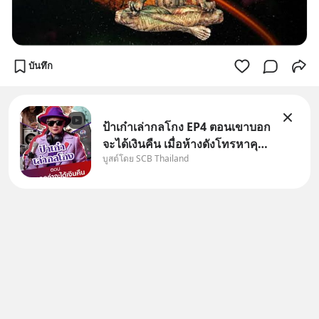
บันทึก
ป้าเก๋าเล่ากลโกง EP4 ตอนเขาบอก
จะได้เงินคืน เมื่อห้างดังโทรหาคุณ
บูสต์โดย SCB Thailand
วิยะดา แจ้งเรื่องเคลมสินค้าแล้ว
บอกว่าจะคืนเงิน คุณวิยะดาจะได้
เงินจริง หรือเป็นเรื่องจ้อจี้ หาคำ
ตอบได้ที่ “ป้าเก๋าเล่ากลโกง” EP4
ตอน “เขา