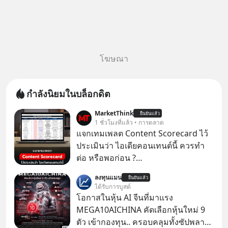
โฆษณา
กำลังนิยมในบล็อกดิต
MarketThink
ยืนยันแล้ว
1 ชั่วโมงที่แล้ว • การตลาด
แจกเทมเพลต Content Scorecard ไว้
ประเมินว่า ไอเดียคอนเทนต์นี้ ควรทำ
ต่อ หรือพอก่อน ?
https://docs.google.com/spreadsh
ลงทุนแมน
ยืนยันแล้ว
eets/d/1J0ZkTtNLjIWLZaxcK2dVL40i
ได้รับการบูสต์
MZl4127-t4nWawpiK5I/copy
โอกาสในหุ้น AI จีนที่มาแรง
MEGA10AICHINA คัดเลือกหุ้นใหม่ 9
ตัว เข้ากองทุน.. ครอบคลุมทั้งซัปพลาย