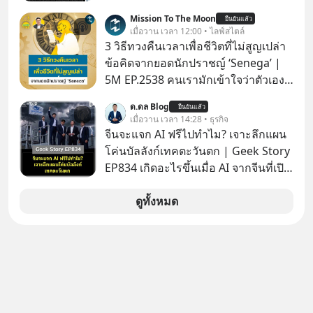
เชน AI จีน พิเศษ ช่วง 3 - 19 ส.ค. 69 มี
Mission To The Moon
ยืนยันแล้ว
โปรโมชัน ลด 50% ค่าธรรมเนียมซื้อ |
เมื่อวาน เวลา 12:00 • ไลฟ์สไตล์
ยอด 2 ล้านบาทขึ้นไป ฟรีค่าธรรมเนียม
3 วิธีทวงคืนเวลาเพื่อชีวิตที่ไม่สูญเปล่า
ซื้อ
ข้อคิดจากยอดนักปราชญ์ ‘Senega’ |
5M EP.2538 คนเรามักเข้าใจว่าตัวเอง
ไม่ค่อยมีเวลา แต่ Senega นักปราชญ์
ด.ดล Blog
ยืนยันแล้ว
แห่งยุคโรมันได้กล่าวถึง ‘เวลา’ อันเป็น
เมื่อวาน เวลา 14:28 • ธุรกิจ
ทรัพย์ที่มีค่าที่สุดเอาไว้เมื่อราวๆ 2,000
จีนจะแจก AI ฟรีไปทำไม? เจาะลึกแผน
ปีก่อนนี้ว่า “เราไม่ได้มีเวลาน้อยหรอก
โค่นบัลลังก์เทคตะวันตก | Geek Story
เราทำเวลาหล่นหายไปมากต่างหาก”
EP834 เกิดอะไรขึ้นเมื่อ AI จากจีนที่เปิด
แล้วเราจะทวงคืนเวลากลับมาเพื่อไม่ให้
ให้ใช้งานฟรี กลับทำผลงานได้เทียบเท่า
ชีวิตสูญเปล่าไปมากกว่านี้ได้อย่างไร?
AI ระดับท็อปของอเมริกาที่ใช้เงินลงทุน
ดูทั้งหมด
ติดตามได้ในพอดแคสต์ 5M EP. นี้
สร้างกว่าร้อยล้านดอลลาร์
#goodtime #5minutespodcast
ปรากฏการณ์นี้ทำเอาซีอีโอผู้ทรง
#missiontothemoonpodcast
อิทธิพลอย่าง Jensen Huang แห่ง
Nvidia ถึงกับออกปากเชียร์สุดตัวว่านี่
คืออนาคต แต่ในขณะเดียวกัน บริษัท
ยักษ์ใหญ่อย่าง OpenAI และ