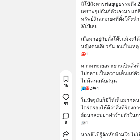
ลิโป้สังหารพ่อยุญธรรมถึง 2
เพราะอุปถัมภ์ตัวเองมา แต่
ทรัพย์สินลาภยศที่ตั๋งโต๊
ลิโป้เลย
เมื่อมาอยู่กับตั๋งโต๊ะแม้จะไ
หญิงคนเดียวกัน จนเป็นเหตุให
1
ความทะเยอทะยานเป็นสิ่งที
ไปกลายเป็นความเห็นแก่ตัว
ไม่มีคนสนับสนุน
16
2
1
ในปัจจุบันก็มีให้เห็นมากคน
53
ไตร่ตรองให้ดีว่าสิ่งที่ร้องก
ย้อนกละบมาทำร้ายตัวในภ
8
1
หากลิโป้รู้จักหักห้ามใจ ไม่เ