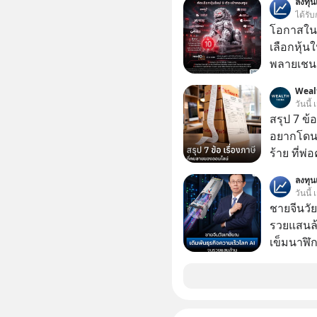
ลงทุ
ได้รับ
โอกาสในห
เลือกหุ้น
พลายเชน AI จีน 
โปรโมชัน
Weal
บาทขึ้นไป
วันนี้
สรุป 7 ข้
อยากโดนภา
ร้าย ที่
ลงทุ
วันนี้
ชายจีนวัย
รวยแสนล้า
เข็มนาฬิก