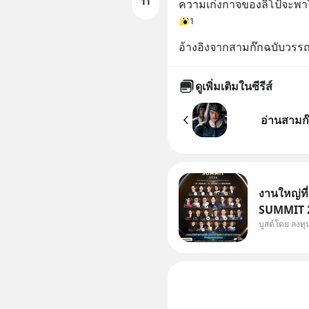
11
ความเก่งกาจของลิโป้จะพา
1
อ้างอิงจากสามก๊กฉบับวร
ดูเพิ่มเติมในซีรีส์
อ่านสามก๊
งานใหญ่ที
SUMMIT 20
บูสต์โดย ลงท
Dr.PONG, 
Salad, L
KARMART, 
ธุรกิจ