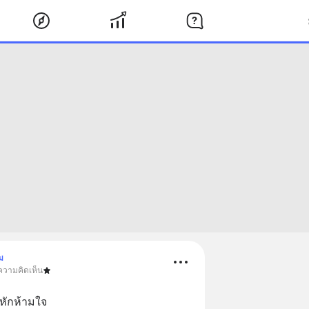
ม
ความคิดเห็น
กหักห้ามใจ