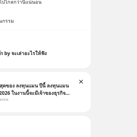
ไปไกลกว่านี้แน่นอน
รณกรรม
ก by จะเล่าอะไรให้ฟัง
่สุดของ ลงทุนแมน ปีนี้ ลงทุนแมน
26 ในงานนี้จะมีเจ้าของธุรกิจ
ุนแมน
หมึกกรุบ, Srichand, Jones’
A GLACE, Fastwork, MizuMi,
อิชิตัน มาแชร์ความรู้การสร้าง