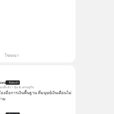
โฆษณา
นแมน
ยืนยันแล้ว
โมงที่แล้ว • หุ้น & เศรษฐกิจ
ครื่องมือการเงินพื้นฐาน ที่มนุษย์เงินเดือนไม่
้าม