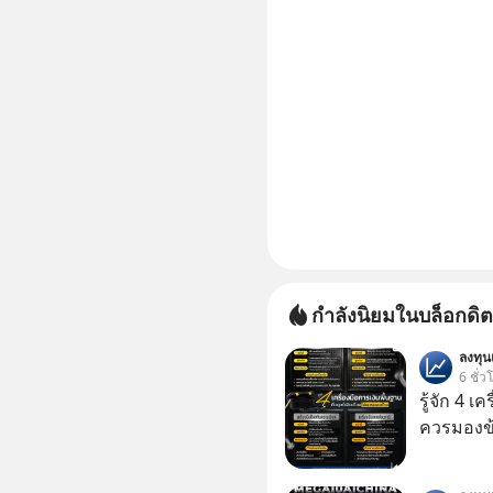
กำลังนิยมในบล็อกดิต
ลงทุ
6 ชั่ว
รู้จัก 4 เ
ควรมองข