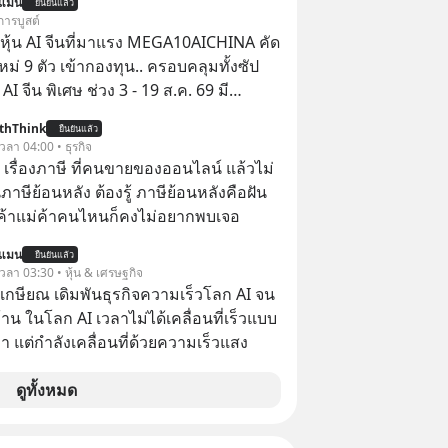
นแมน
ยืนยันแล้ว
การบูสต์
ุ้น AI จีนที่มาแรง MEGA10AICHINA คัด
ใหม่ 9 ตัว เข้ากองทุน.. ครอบคลุมทั้งซัป
พิเศษ ช่วง 3 - 19 ส.ค. 69 มี
 ลด 50% ค่าธรรมเนียมซื้อ | ยอด 2 ล้าน
thThink
ยืนยันแล้ว
 ฟรีค่าธรรมเนียมซื้อ
 เวลา 04:00 • ธุรกิจ
อ เรื่องภาษี ที่คนขายของออนไลน์ แล้วไม่
ษีย้อนหลัง ต้องรู้ ภาษีย้อนหลังคือฝัน
พ่อค้าแม่ค้าคนไหนก็คงไม่อยากพบเจอ
นแมน
ยืนยันแล้ว
 เวลา 03:30 • หุ้น & เศรษฐกิจ
เกษียณ เดิมพันธุรกิจความเร็วโลก AI จน
น ในโลก AI เวลาไม่ได้เคลื่อนที่เร็วแบบ
า แต่กำลังเคลื่อนที่ด้วยความเร็วแสง
ดูทั้งหมด