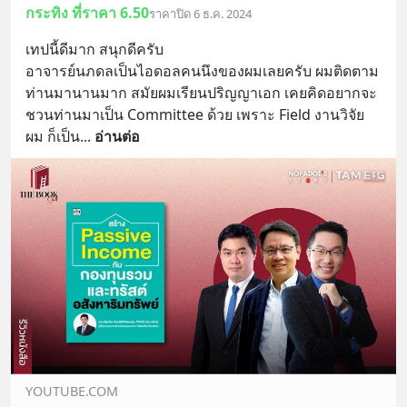
กระทิง ที่ราคา 6.50
ราคาปิด 6 ธ.ค. 2024
เทปนี้ดีมาก สนุกดีครับ
อาจารย์นภดลเป็นไอดอลคนนึงของผมเลยครับ ผมติดตาม
ท่านมานานมาก สมัยผมเรียนปริญญาเอก เคยคิดอยากจะ
ชวนท่านมาเป็น Committee ด้วย เพราะ Field งานวิจัย
ผม ก็เป็น
... 
อ่านต่อ
YOUTUBE.COM