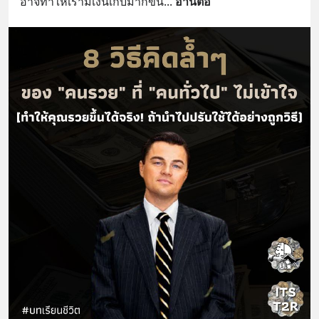
อาจทำให้เรามีเงินเก็บมากขึ้น
... 
อ่านต่อ