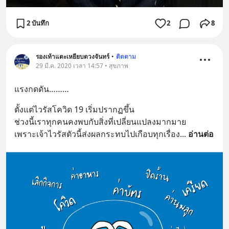
2 บันทึก
2
8
รองเท้าแตะเหยียบดวงจันทร์
•
ติดตาม
29 มี.ค. 2020 เวลา 14:57 • สุขภาพ
แรงกดดัน………
ตั้งแต่ไวรัสโควิด 19 เริ่มปรากฏขึ้น 
ช่วงนี้เราทุกคนคงพบกับสิ่งที่เปลี่ยนแปลงมากมาย
เพราะเจ้าไวรัสตัวนี้ส่งผลกระทบไปเกือบทุกเรื่อง
... 
อ่านต่อ