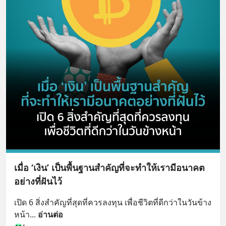
เมื่อ ‘เงิน’ เป็นพื้นฐานสำคัญที่จะทำให้เรามีอนาคต
อย่างที่ฝันไว้
เปิด 6 สิ่งสำคัญที่สุดที่ควรลงทุน เพื่อชีวิตที่ดีกว่าในวันข้าง
หน้า
... 
อ่านต่อ