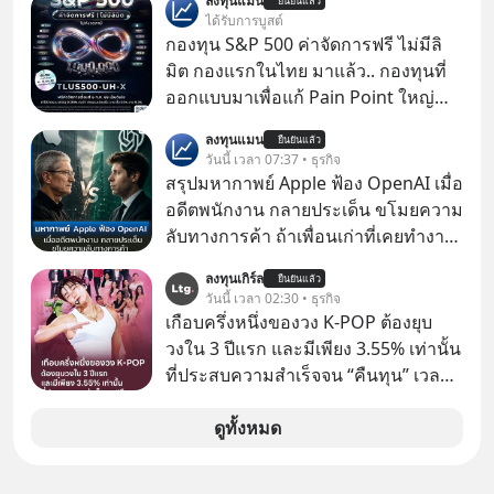
ลงทุนแมน
ยืนยันแล้ว
ขายของเหมือนกันทุกอย่าง
ได้รับการบูสต์
กองทุน S&P 500 ค่าจัดการฟรี ไม่มีลิ
มิต กองแรกในไทย มาแล้ว.. กองทุนที่
ออกแบบมาเพื่อแก้ Pain Point ใหญ่
ของนักลงทุนไทยพร้อมกัน 3 เรื่อง
ลงทุนแมน
ยืนยันแล้ว
วันนี้ เวลา 07:37 • ธุรกิจ
สรุปมหากาพย์ Apple ฟ้อง OpenAI เมื่อ
อดีตพนักงาน กลายประเด็น ขโมยความ
ลับทางการค้า ถ้าเพื่อนเก่าที่เคยทำงาน
ด้วยกัน ทักมาขอให้เราช่วยหาไฟล์งาน
ลงทุนเกิร์ล
ยืนยันแล้ว
เก่าที่เขาเคยทำไว้ ตอนยังอยู่บริษัท
วันนี้ เวลา 02:30 • ธุรกิจ
เดียวกัน
เกือบครึ่งหนึ่งของวง K-POP ต้องยุบ
วงใน 3 ปีแรก และมีเพียง 3.55% เท่านั้น
ที่ประสบความสำเร็จจน “คืนทุน” เวลา
มองเข้าไปในวงการ K-POP เรามักจะ
เห็นภาพความสำเร็จที่หรูหรา คอนเสิร์ต
ดูทั้งหมด
สเกลใหญ่ระดับสเตเดียม และยอดขา
ยอัลบัมถล่มทลายจากวงตัวท็อปอย่าง