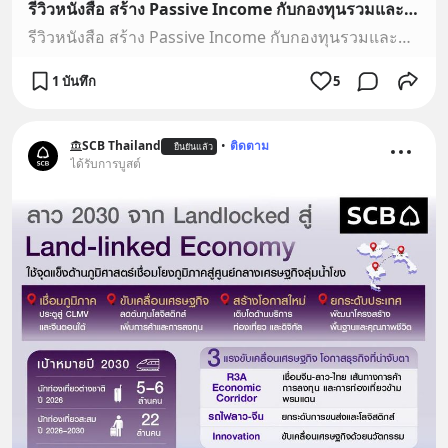
รีวิวหนังสือ สร้าง Passive Income กับกองทุนรวมและทรัสต์อสังหาริมทรัพย์ | The BookShelf Ep.04
รีวิวหนังสือ สร้าง Passive Income กับกองทุนรวมและทรัสต์อสังหาริมทรัพย์ | The BookShelf Ep.04โดย ศ. ดร.นภดล ร่มโพธิ์ นักเขียน Bestseller, เจ้าของ Facebook Fan…
1 บันทึก
5
SCB Thailand
•
ติดตาม
ยืนยันแล้ว
ได้รับการบูสต์