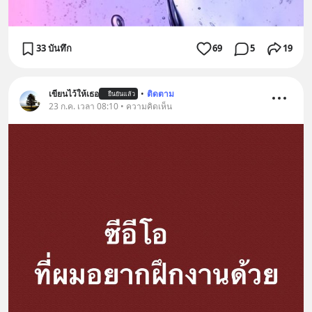
33 บันทึก
69
5
19
เขียนไว้ให้เธอ
•
ติดตาม
ยืนยันแล้ว
23 ก.ค. เวลา 08:10 • ความคิดเห็น