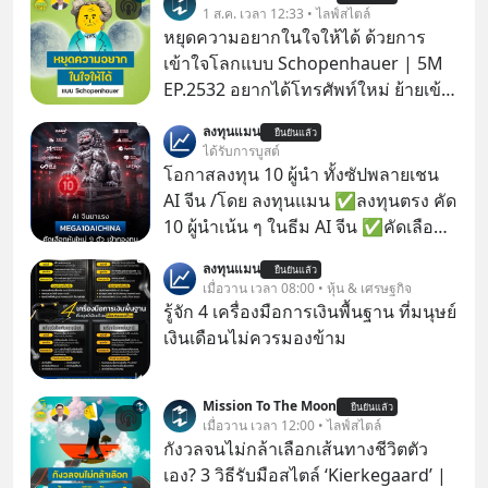
1 ส.ค. เวลา 12:33 • ไลฟ์สไตล์
หยุดความอยากในใจให้ได้ ด้วยการ
เข้าใจโลกแบบ Schopenhauer | 5M
EP.2532 อยากได้โทรศัพท์ใหม่ ย้ายเข้า
บ้านหลังใหม่ หรือเลื่อนตำแหน่งในฝัน
ลงทุนแมน
ยืนยันแล้ว
เคยสงสัยไหมว่าทำไมพอได้ของที่อยาก
ได้รับการบูสต์
ได้มาแล้วความสุขนั้นกลับอยู่กับเราได้
โอกาสลงทุน 10 ผู้นำ ทั้งซัปพลายเชน
ไม่นาน? นี่คือกลไกพื้นฐานของมนุษย์ที่
AI จีน /โดย ลงทุนแมน ✅ลงทุนตรง คัด
Arthur Schopenhauer นักปรัชญา
10 ผู้นำเน้น ๆ ในธีม AI จีน ✅คัดเลือก
ชาวเยอรมันเคยอธิบายไว้เมื่อ 200 กว่า
หุ้นใหม่ 9 ตัว เข้ากองทุน ✅ร่วมเป็น
ลงทุนแมน
ปีก่อน แล้วเราจะหยุดวงจรความอยาก
ยืนยันแล้ว
เจ้าของผู้นำ AI จีน ตั้งแต่โรงงานผลิตชิป
เมื่อวาน เวลา 08:00 • หุ้น & เศรษฐกิจ
ในใจเพื่อความสุขที่ยั่งยืนได้อย่างไร?
หน่วยความจำ โมเดล AI ยันหุ่นยนต์
รู้จัก 4 เครื่องมือการเงินพื้นฐาน ที่มนุษย์
ติดตามได้ในพอดแคสต์ 5M EP. นี้
✅ได้การรับยกเว้นภาษี Capital Gain
เงินเดือนไม่ควรมองข้าม
#goodtime #5minutespodcast
ตามกฎหมายภาษีของประเทศไทย
#missiontothemoonpodcast
Mission To The Moon
ยืนยันแล้ว
เมื่อวาน เวลา 12:00 • ไลฟ์สไตล์
กังวลจนไม่กล้าเลือกเส้นทางชีวิตตัว
เอง? 3 วิธีรับมือสไตล์ ‘Kierkegaard’ |