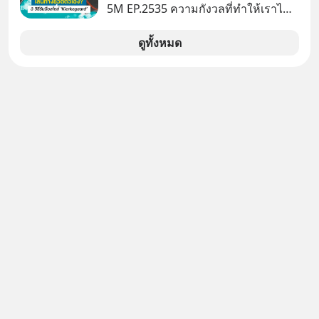
5M EP.2535 ความกังวลที่ทำให้เราไม่
กล้าตัดสินใจในเรื่องต่างๆ ทั้งเรื่องเล็ก
เรื่องใหญ่ หรือแม้แต่เรื่องสำคัญของ
ดูทั้งหมด
ชีวิตเกิดจากการที่เรามี ‘อิสรภาพ’ และมี
ทางเลือกมากมาย ซึ่งเมื่อเทียบกับสัตว์
แล้วก็จะเห็นความแตกต่างได้ชัดว่าเรา
มี ‘อำนาจ’ ในการเลือกและตัดสินใจ
มากแค่ไหน แต่อิสรภาพ อำนาจ หรือ
การได้มีสิทธิเลือกนี้กลับสร้างความ
กังวลให้กับเรา แล้วเราจะรับมือกับ
ความกังวลนี้อย่างไร? ติดตามได้ในพอด
แคสต์ 5M EP. นี้ #goodtime
#5minutespodcast
#missiontothemoonpodcast