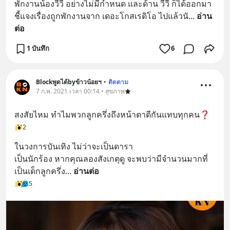
พักงานน้องวีวี่ อย่างไม่มีกำหนด และด้าน วีวี่ ก็ได้ออกมา 
ชี้แจงเรื่องถูกพักงานจาก เดอะโกสเรดิโอ ไปแล้วนั
... 
อ่าน
ต่อ
1 บันทึก
6
Blockพูดได้byข้าวน้อยฯ
•
ติดตาม
7 ก.พ. 2021 เวลา 00:14 • สุขภาพ
สงสัยไหม ทำไมพวกลูกครึ่งถึงหน้าตาดีกันแทบทุกคน❓
2
ในวงการบันเทิง ไม่ว่าจะเป็นดารา
เป็นนักร้อง หากคุณลองสังเกตุดู จะพบว่ามีจำนวนมากที่
เป็นเด็กลูกครึ่ง
... 
อ่านต่อ
5