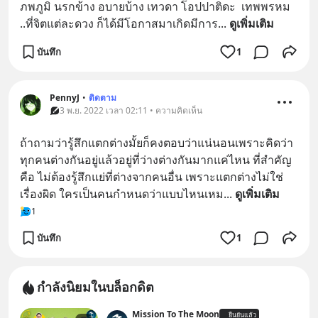
ภพภูมิ นรกข้าง อบายบ้าง เทวดา โอปปาติดะ  เทพพรหม 
..ที่จิตแต่ละดวง ก็ได้มีโอกาสมาเกิดมีการ
... 
ดูเพิ่มเติม
บันทึก
1
PennyJ
•
ติดตาม
3 พ.ย. 2022 เวลา 02:11 • ความคิดเห็น
ถ้าถามว่ารู้สึกแตกต่างมั้ยก็คงตอบว่าแน่นอนเพราะคิดว่า
ทุกคนต่างกันอยู่แล้วอยู่ที่ว่างต่างกันมากแค่ไหน ที่สำคัญ
คือ ไม่ต้องรู้สึกแย่ที่ต่างจากคนอื่น เพราะแตกต่างไม่ใช่
เรื่องผิด ใครเป็นคนกำหนดว่าแบบไหนเหม
... 
ดูเพิ่มเติม
1
บันทึก
1
กำลังนิยมในบล็อกดิต
Mission To The Moon
ยืนยันแล้ว