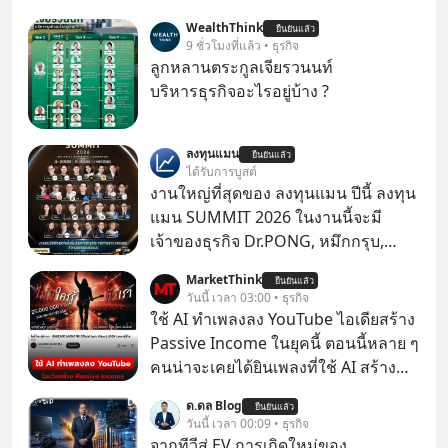
WealthThink
ยืนยันแล้ว
9 ชั่วโมงที่แล้ว • ธุรกิจ
ลูกหลานตระกูลเจียรวนนท์
บริหารธุรกิจอะไรอยู่บ้าง ?
ลงทุนแมน
ยืนยันแล้ว
ได้รับการบูสต์
งานใหญ่ที่สุดของ ลงทุนแมน ปีนี้ ลงทุน
แมน SUMMIT 2026 ในงานนี้จะมี
เจ้าของธุรกิจ Dr.PONG, หมึกกรุบ,
Srichand, Jones’ Salad, LA GLACE,
MarketThink
ยืนยันแล้ว
Fastwork, MizuMi, KARMART, อิชิตัน
วันนี้ เวลา 03:00 • ธุรกิจ
มาแชร์ความรู้การสร้างธุรกิจ
ใช้ AI ทำเพลงลง YouTube ไอเดียสร้าง
Passive Income ในยุคนี้ ตอนนี้หลาย ๆ
คนน่าจะเคยได้ยินเพลงที่ใช้ AI สร้าง
ผ่านหูกันมาบ้าง เช่น เพลง “ไม่มีใคร
ด.ดล Blog
ยืนยันแล้ว
รู้ตัวเรา” จากช่องชื่อว่า UNHEARD
วันนี้ เวลา 00:09 • ธุรกิจ
MUSIC ที่ตอนนี้มียอดรับชมกว่า 26
จากทีวีสู่ EV การเกิดใหม่ของ