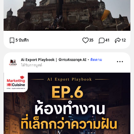
5 บันทึก
35
41
12
Ai Export Playbook | นักรบส่งออกยุค AI
•
ติดตาม
ได้รับการบูสต์