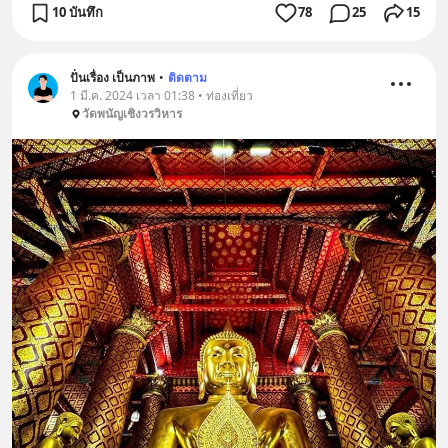
10 บันทึก
78
25
15
ปั่นเรื่อง เป็นภาพ
•
ติดตาม
1 มี.ค. 2024 เวลา 01:38 • ท่องเที่ยว
วัดพนัญเชิงวรวิหาร