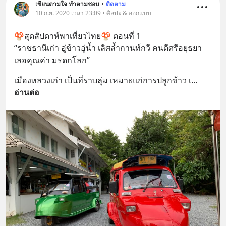
เขียนตามใจ ทำตามชอบ
•
ติดตาม
10 ก.ย. 2020 เวลา 23:09 • ศิลปะ & ออกแบบ
🍄สุดสัปดาห์พาเที่ยวไทย🍄 ตอนที่ 1
“ราชธานีเก่า อู่ข้าวอู่น้ำ เลิศล้ำกานท์กวี คนดีศรีอยุธยา 
เลอคุณค่า มรดกโลก”
เมืองหลวงเก่า เป็นที่ราบลุ่ม เหมาะแก่การปลูกข้าว เ
... 
อ่านต่อ