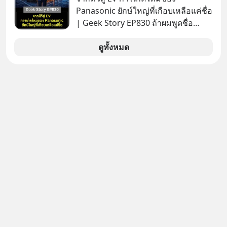
ล้านครั้งแล้ว
Panasonic ยักษ์ใหญ่ที่เกือบเหลือแค่ชื่อ
| Geek Story EP830 ถ้าผมพูดชื่อ
Panasoni คุณนึกถึงอะไร? ทีวี, ตู้เย็น,
ถ่านไฟฉาย? ถ้าคุณยังคิดแบบนั้น แสดง
ดูทั้งหมด
ว่าคุณกำลังพลาดเรื่องราวการ
‘Rebranding’ ที่ดุเดือดที่สุดใน
ประวัติศาสตร์ญี่ปุ่น! รู้หรือไม่ว่า ในวันที่
พวกเขาขาดทุนย่อยยับเกือบ 3 แสนล้าน
บาท Panasonic ตัดสินใจหักดิบ ทิ้ง
ตลาดเครื่องใช้ไฟฟ้าที่สู้ B2C ไม่ไหว
แล้วหันไปเดิมพันครั้งใหญ่กับ Tesla
และ Software Solutions จนวันนี้พวก
เขากลายเป็นกระดูกสันหลังของ
อุตสาหกรรม EV โลกไปแล้ว… พวกเขา
ทำได้อย่างไร เลือกฟังกันได้เลยนะครับ
อย่าลืมกด Follow ติดตาม PodCast
ช่อง Geek Forever’s Podcast ของผม
กันด้วยนะครับ 🎧 ฟังผ่าน Spotify :