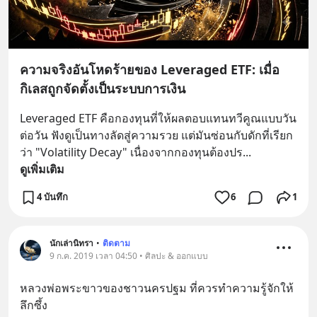
ความจริงอันโหดร้ายของ Leveraged ETF: เมื่อ
กิเลสถูกจัดตั้งเป็นระบบการเงิน
Leveraged ETF คือกองทุนที่ให้ผลตอบแทนทวีคูณแบบวัน
ต่อวัน ฟังดูเป็นทางลัดสู่ความรวย แต่มันซ่อนกับดักที่เรียก
ว่า "Volatility Decay" เนื่องจากกองทุนต้องปร
... 
ดูเพิ่มเติม
4 บันทึก
6
1
นักเล่านิทรา
•
ติดตาม
9 ก.ค. 2019 เวลา 04:50 • ศิลปะ & ออกแบบ
หลวงพ่อพระขาวของชาวนครปฐม ที่ควรทำความรู้จักให้
ลึกซึ้ง