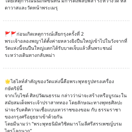
โดยเหตุการณ์นั้นเกิดขึ้นที่นี้ มีการตั้งพลับพลา ระหว่างวัด หัส
ดาวาสและวัดหน้าพระเมรุ
🚩🚩ก่อนเกิดเหตุการณ์เสียกรุงครั้งที่ 2 
พระเจ้าอลองพญาได้ตั้งค่ายหลวงยิงปืนใหญ่เข้าไปในวังจากที่
วัดแห่งนี้จนปืนใหญ่แตกได้รับบาดเจ็บแล้วสิ้นพระชนม์
ระหว่างเดินทางกลับพม่า
🌟ไฮไลท์สำคัญของวัดแห่งนี้คือพระพุทธรูปทรงเครื่อง
กษัตริย์นี้
จากเว็บไซด์ ศิลปวัฒนธรรม กล่าวว่าน่าจะสร้างหรือบูรณะใน
สมัยสมเด็จพระเจ้าปราสาททอง โดยลักษณะทางพุทธศิลปะ
น่าจะรับคติความเชื่อแบบเทวราชของขอม กับ ธรรมราชา
ของกรุงศรีอยุธยาเข้าด้วยกัน
โดยมีนามว่า “พระพุทธนิมิตวิชิตมารโมลีศรีสรรเพชญ์บรม
ไตรโลกนาถ”