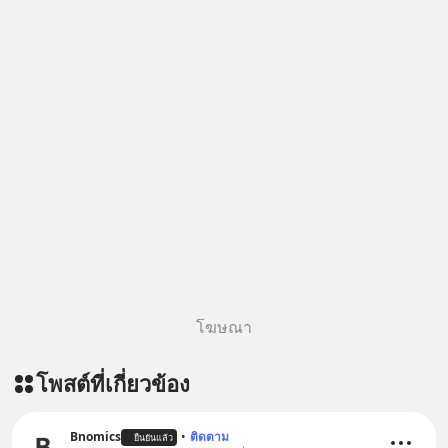
https://tinyurl.com/mr39sd7c 🎧 ฟัง
ผ่าน Apple Podcast :
https://tinyurl.com/rnca48jp 🎧 ฟัง
ผ่าน Podbean :
https://tinyurl.com/mryu7dv7 🎧
ฟังผ่าน Youtube :
https://youtu.be/IF27yAxJVDE The
original article appeared here
https://www.tharadhol.com/geek-
story-ep830-the-rebirth-of-
panasonic/ ติดตามสาระดี ๆ อัพเดททุก
วันผ่าน Line OA ด.ดล Blog คลิกเลย -->
https://lin.ee/aMEkyNA
========================= 📣
โฆษณา
สนับสนุนโดย 📣
=========================
โพสต์ที่เกี่ยวข้อง
เครียด หลับยาก ผมอยากแนะนำ
ผลิตภัณฑ์เสริมอาหาร Diip CBD ช่วย
บรรเทาความเครียด ลดความวิตกกังวล
Bnomics
•
ติดตาม
ยืนยันแล้ว