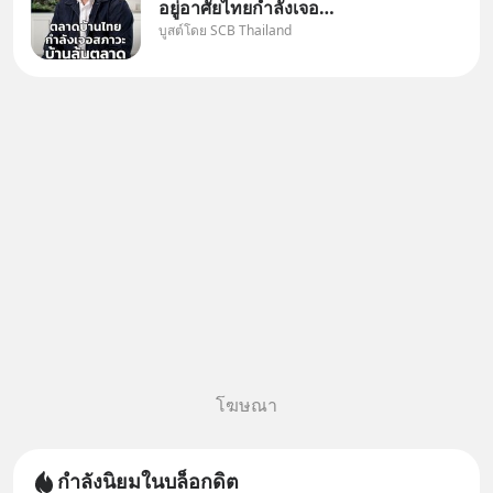
อยู่อาศัยไทยกำลังเจอ
บูสต์โดย SCB Thailand
Oversupply หนักกว่าที่คิด และ
ปัญหานี้อาจไม่ได้จบแค่เรื่อง
เศรษฐกิจ #SCBEIC #อสังหา
#บ้านล้นตลาด #เศรษฐกิจไทย
#EICAround #SCBThailand
สามารถดูคลิปท
โฆษณา
กำลังนิยมในบล็อกดิต