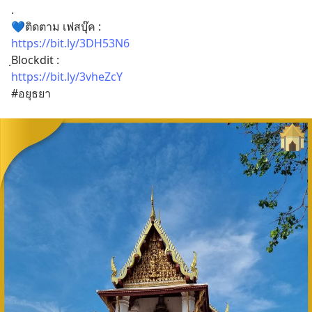
.
💙ติดตาม เฟสบุ๊ค : 
https://bit.ly/3DH53N6
ฺBlockdit :
https://bit.ly/3vheZcY
#อยุธยา