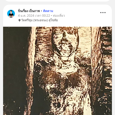
ปั่นเรื่อง เป็นภาพ
•
ติดตาม
4 ม.ค. 2024 เวลา 00:22 • ท่องเที่ยว
วัดศรีชุม (พระอจนะ) สุโขทัย