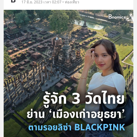
17 มิ.ย. 2023 เวลา 02:07 • ท่องเที่ยว
เพิ่มการผ่อนคลาย ซึ่งช่วยให้การนอน
หลับมีประสิทธิภาพมากยิ่งขึ้น 📍 สนใจ
สั่งซื้อสินค้า Diip CBD 💬 LINE :
@diipgeek 🔗 หรือกดลิงก์
https://lin.ee/U91Fzyz