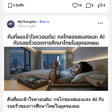
3 บันทึก
14
3
4
MyThoughts
•
ติดตาม
ได้รับการบูสต์
คืนที่ผมเข้าใจควอนตัม: กลไกของสมองและ AI กับ
รอยรั่วของการศึกษาไทยในยุคของผม