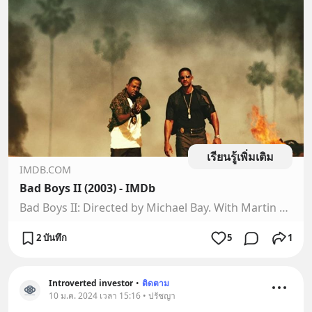
เรียนรู้เพิ่มเติม
IMDB.COM
Bad Boys II (2003) - IMDb
Bad Boys II: Directed by Michael Bay. With Martin Lawrence, Will Smith, Jordi Mollà, Gabrielle Union. Two loose-cannon narcotics cops investigate the flow of Ecstasy into Florida from a Cuban drug cartel.
2 บันทึก
5
1
Introverted investor
•
ติดตาม
10 ม.ค. 2024 เวลา 15:16 • ปรัชญา