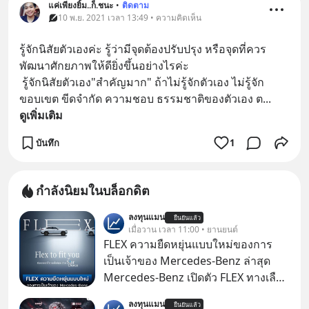
แค่เพียงยิ้ม..ก็.ชนะ
•
ติดตาม
10 พ.ย. 2021 เวลา 13:49 • ความคิดเห็น
รู้จักนิสัยตัวเองค่ะ รู้ว่ามีจุดต้องปรับปรุง หรือจุดที่ควร
พัฒนาศักยภาพให้ดียิ่งขึ้นอย่างไรค่ะ
 รู้จักนิสัยตัวเอง"สำคัญมาก" ถ้าไม่รู้จักตัวเอง ไม่รู้จัก
ขอบเขต ขีดจำกัด ความชอบ ธรรมชาติของตัวเอง ต
... 
ดูเพิ่มเติม
บันทึก
1
กำลังนิยมในบล็อกดิต
ลงทุนแมน
ยืนยันแล้ว
เมื่อวาน เวลา 11:00 • ยานยนต์
FLEX ความยืดหยุ่นแบบใหม่ของการ
เป็นเจ้าของ Mercedes-Benz ล่าสุด
Mercedes-Benz เปิดตัว FLEX ทางเลือก
เป็นเจ้าของรถที่ยืดหยุ่น บนแนวคิด
ลงทุนแมน
ยืนยันแล้ว