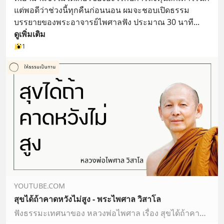
แต่พอดีว่าช่วงนี้ทุกคืนก่อนนอน ผมจะชอบเปิดธรรม
บรรยายของพระอาจารย์ไพศาลฟัง ประมาณ 30 นาที
... 
ดูเพิ่มเติม
1
YOUTUBE.COM
สุขได้ถ้าคาดหวังไม่สูง - พระไพศาล วิสาโล
ฟังธรรมะเทศนาของ หลวงพ่อไพศาล เรื่อง สุขได้ถ้าคาดหวังไม่สูง เพื่อคลายทุกข์พัฒนาจิตและศึกษาพุทธศาสนาสนใจฟังธรรมะเพิ่มเติมของ หลวงพ่อไพศาล ได้ที่: https://ww…