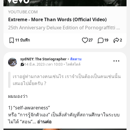
YOUTUBE.COM
Extreme - More Than Words (Official Video)
25th Anniversary Deluxe Edition of Pornograffitti available here - smarturl.it/ExtremePCD Music video by Extreme performing More Than Words. (C) 2004 A&M Rec...
11 บันทึก
27
19
2
sydNEY: The Storiographer
•
ติดตาม
14 มี.ค. 2023 เวลา 10:03 • ไลฟ์สไตล์
เราอยู่ท่ามกลางคนเช่นไร เราจำเป็นต้องเป็นคนเช่นนั้น
เสมอไปมั้ยครับ ?
ผมมองว่า
1) “self-awareness”
หรือ “การรู้จักตัวเอง” เป็นสิ่งสำคัญที่สถานศึกษาในระบบ
ไม่ได้ “สอน”
... 
อ่านต่อ