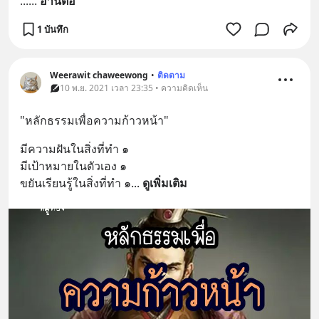
...
... 
อ่านต่อ
1 บันทึก
Weerawit chaweewong
•
ติดตาม
10 พ.ย. 2021 เวลา 23:35 • ความคิดเห็น
"หลักธรรมเพื่อความก้าวหน้า"
มีความฝันในสิ่งที่ทำ ๑
มีเป้าหมายในตัวเอง ๑
ขยันเรียนรู้ในสิ่งที่ทำ ๑
... 
ดูเพิ่มเติม