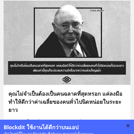
คุณไม่จำเป็นต้องเป็นคนฉลาดที่สุดหรอก แค่ลงมือ
ทำให้ดีกว่าค่าเฉลี่ยของคนทั่วไปนิดหน่อยในระยะ
ยาว
เพียงเท่านี้คุณก็จะประสบความสำเร็จมากกว่าคนส่วน
Blockdit ใช้งานได้ดีกว่าบนแอป
ใหญ่แล้ว
... 
อ่านต่อ
เปิดโพสต์นี้ในแอป Blockdit เพื่อรับประสบการณ์เต็มรูปแบบ