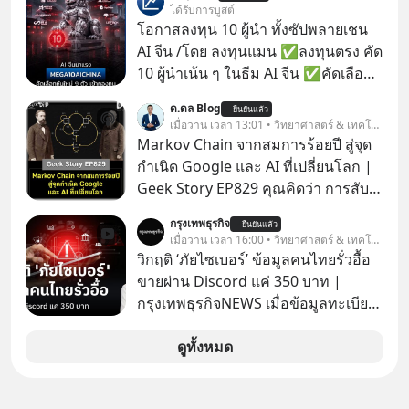
“Flex to Fit You ยืดได้ตามสไตล์คุณ
ได้รับการบูสต์
ด้วย StarChoice” ตอบโจทย์ Lifestyle
โอกาสลงทุน 10 ผู้นำ ทั้งซัปพลายเชน
การเป็นเจ้าของรถที่ออกแบบการเงินได้
AI จีน /โดย ลงทุนแมน ✅ลงทุนตรง คัด
เอง ครบสัญญาจะผ่อนต่อ คืนรถ หรือ
10 ผู้นำเน้น ๆ ในธีม AI จีน ✅คัดเลือก
ซื้อขาดก็ได้ เช่น
หุ้นใหม่ 9 ตัว เข้ากองทุน ✅ร่วมเป็น
ด.ดล Blog
ยืนยันแล้ว
เจ้าของผู้นำ AI จีน ตั้งแต่โรงงานผลิตชิป
เมื่อวาน เวลา 13:01 • วิทยาศาสตร์ & เทคโนโลยี
หน่วยความจำ โมเดล AI ยันหุ่นยนต์
Markov Chain จากสมการร้อยปี สู่จุด
✅ได้การรับยกเว้นภาษี Capital Gain
กำเนิด Google และ AI ที่เปลี่ยนโลก |
ตามกฎหมายภาษีของประเทศไทย
Geek Story EP829 คุณคิดว่า การสับ
ไพ่ในคาสิโน ปริมาณยูเรเนียมในระเบิด
กรุงเทพธุรกิจ
ยืนยันแล้ว
นิวเคลียร์ อัลกอริทึมของ Google ที่ใช้
เมื่อวาน เวลา 16:00 • วิทยาศาสตร์ & เทคโนโลยี
โค่นล้มแชมป์เก่าอย่าง Yahoo และ
วิกฤติ ‘ภัยไซเบอร์’ ข้อมูลคนไทยรั่วอื้อ
ความฉลาดของ AI ในปัจจุบัน มีอะไรที่
ขายผ่าน Discord แค่ 350 บาท |
เหมือนกัน? เชื่อหรือไม่ว่า สิ่งเปลี่ยนโลก
กรุงเทพธุรกิจNEWS เมื่อข้อมูลทะเบียน
ทั้งหมดนี้ ล้วนมีจุดเริ่มต้นมาจาก “การ
รถ จากกรมการขนส่งทางบกหลุดไปอยู่
ทะเลาะกัน” ของนักคณิตศาสตร์ชาว
ในมือมิจฉาชีพ และถูกขายในตลาดมืด
ดูทั้งหมด
รัสเซียสองคนเมื่อกว่าร้อยปีก่อน! จาก
ด้วยราคา 350 บาท รัฐบาลทำยังไงต่อ?
สมการที่เคยถูกมองว่าไร้สาระและไม่มี
ประโยชน์ สู่รากฐานของเทคโนโลยี