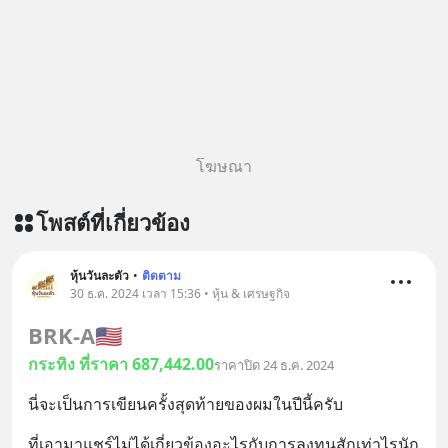
story-ep829-markov-chain-story/
ติดตามสาระดี ๆ อัพเดททุกวันผ่าน Line
OA ด.ดล Blog คลิกเลย -->
https://lin.ee/aMEkyNA
========================= 📣
สนับสนุนโดย 📣
=========================
โฆษณา
เครียด หลับยาก ผมอยากแนะนำ
ผลิตภัณฑ์เสริมอาหาร Diip CBD ช่วย
โพสต์ที่เกี่ยวข้อง
บรรเทาความเครียด ลดความวิตกกังวล
เพิ่มการผ่อนคลาย ซึ่งช่วยให้การนอน
หลับมีประสิทธิภาพมากยิ่งขึ้น 📍 สนใจ
หุ้นวันละตัว
•
ติดตาม
สั่งซื้อสินค้า Diip CBD 💬 LINE :
30 ธ.ค. 2024 เวลา 15:36 • หุ้น & เศรษฐกิจ
@diipgeek 🔗 หรือกดลิงก์
BRK-A
🇺🇸
https://lin.ee/U91Fzyz
กระทิง ที่ราคา 687,442.00
ราคาปิด 24 ธ.ค. 2024
นี่จะเป็นการเขียนครั้งสุดท้ายของผมในปีนี้ครับ
ที่เอามาแชร์ไม่ได้เกี่ยวข้องอะไรกับการลงทุนสักเท่าไรนัก 